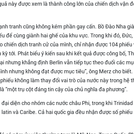
uả này được xem là thành công lớn của chiến dịch vận 
cạnh tranh cũng không kém phần gay cấn. Bồ Đào Nha gi
ếu để cùng giành hai ghế của khu vực. Trong khi đó, Đức,
o chiến dịch tranh cử của mình, chỉ nhận được 104 phiếu
 tới. Phát biểu ý kiến sau khi kết quả được công bố, T
ại nhưng khẳng định Berlin vẫn tiếp tục theo đuổi các mụ
mình nhưng không đạt được mục tiêu”, ông Merz cho biết
hiếu không làm thay đổi vai trò của nước này trong hệ 
là “một trụ cột đáng tin cậy của chủ nghĩa đa phương”.
đại diện cho nhóm các nước châu Phi, trong khi Trinidad
latin và Caribe. Cả hai quốc gia đều nhận được số phiếu