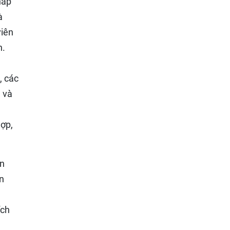
háp
à
viên
n.
, các
n và
hợp,
an
n
ích