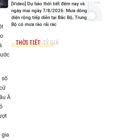
[Video] Dự báo thời tiết đêm nay và
ngày mai ngày 7/8/2026: Mưa dông
diện rộng tiếp diễn tại Bắc Bộ, Trung
Bộ có mưa rào rải rác
ột
ào
THỜI TIẾT
TỶ GIÁ
à
nước
 số
 cử
hâu Á
bỏ
ượt
 gia