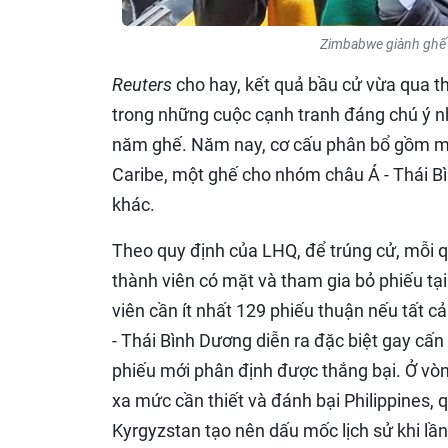
Zimbabwe giành ghế 
Reuters
cho hay, kết quả bầu cử vừa qua t
trong những cuộc cạnh tranh đáng chú ý n
năm ghế. Năm nay, cơ cấu phân bổ gồm mộ
Caribe, một ghế cho nhóm châu Á - Thái B
khác.
Theo quy định của LHQ, để trúng cử, mỗi q
thành viên có mặt và tham gia bỏ phiếu tạ
viên cần ít nhất 129 phiếu thuận nếu tất 
- Thái Bình Dương diễn ra đặc biệt gay cấn 
phiếu mới phân định được thắng bại. Ở vò
xa mức cần thiết và đánh bại Philippines, 
Kyrgyzstan tạo nên dấu mốc lịch sử khi l