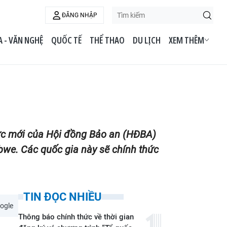
ĐĂNG NHẬP
 - VĂN NGHỆ
QUỐC TẾ
THỂ THAO
DU LỊCH
XEM THÊM
ực mới của Hội đồng Bảo an (HĐBA)
we. Các quốc gia này sẽ chính thức
TIN ĐỌC NHIỀU
ogle
Thông báo chính thức về thời gian