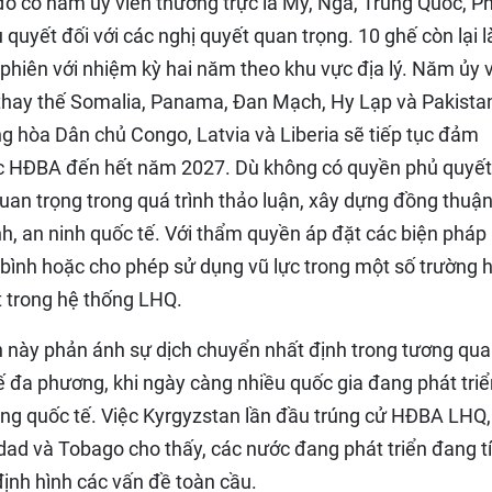
ó có năm ủy viên thường trực là Mỹ, Nga, Trung Quốc, P
uyết đối với các nghị quyết quan trọng. 10 ghế còn lại l
 phiên với nhiệm kỳ hai năm theo khu vực địa lý. Năm ủy 
hay thế Somalia, Panama, Đan Mạch, Hy Lạp và Pakista
g hòa Dân chủ Congo, Latvia và Liberia sẽ tiếp tục đảm
ực HĐBA đến hết năm 2027. Dù không có quyền phủ quyết
quan trọng trong quá trình thảo luận, xây dựng đồng thuậ
nh, an ninh quốc tế. Với thẩm quyền áp đặt các biện pháp
òa bình hoặc cho phép sử dụng vũ lực trong một số trường 
 trong hệ thống LHQ.
ần này phản ánh sự dịch chuyển nhất định trong tương qu
ế đa phương, khi ngày càng nhiều quốc gia đang phát triể
ồng quốc tế. Việc Kyrgyzstan lần đầu trúng cử HĐBA LHQ,
ad và Tobago cho thấy, các nước đang phát triển đang t
định hình các vấn đề toàn cầu.