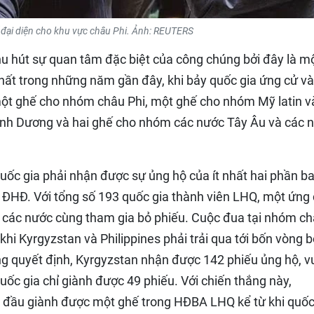
đại diện cho khu vực châu Phi. Ảnh: REUTERS
hu hút sự quan tâm đặc biệt của công chúng bởi đây là m
hất trong những năm gần đây, khi bảy quốc gia ứng cử v
t ghế cho nhóm châu Phi, một ghế cho nhóm Mỹ latin v
ình Dương và hai ghế cho nhóm các nước Tây Âu và các 
uốc gia phải nhận được sự ủng hộ của ít nhất hai phần ba
i ĐHĐ. Với tổng số 193 quốc gia thành viên LHQ, một ứng
cả các nước cùng tham gia bỏ phiếu. Cuộc đua tại nhóm c
khi Kyrgyzstan và Philippines phải trải qua tới bốn vòng 
ng quyết định, Kyrgyzstan nhận được 142 phiếu ủng hộ, v
quốc gia chỉ giành được 49 phiếu. Với chiến thắng này,
ần đầu giành được một ghế trong HĐBA LHQ kể từ khi quốc