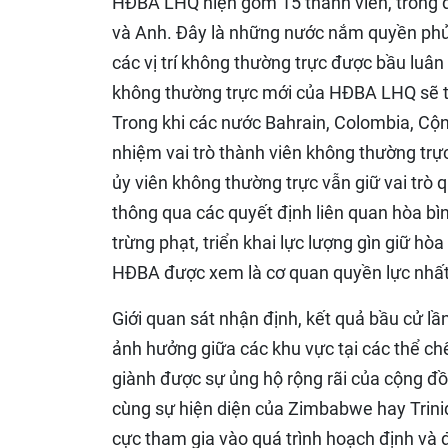
HĐBA LHQ hiện gồm 15 thành viên, trong đ
và Anh. Đây là những nước nắm quyền phủ q
các vị trí không thường trực được bầu luân
không thường trực mới của HĐBA LHQ sẽ t
Trong khi các nước Bahrain, Colombia, Cộn
nhiệm vai trò thành viên không thường tr
ủy viên không thường trực vẫn giữ vai trò 
thông qua các quyết định liên quan hòa bì
trừng phạt, triển khai lực lượng gìn giữ h
HĐBA được xem là cơ quan quyền lực nhất
Giới quan sát nhận định, kết quả bầu cử l
ảnh hưởng giữa các khu vực tại các thể ch
giành được sự ủng hộ rộng rãi của cộng đ
cùng sự hiện diện của Zimbabwe hay Trinid
cực tham gia vào quá trình hoạch định và 