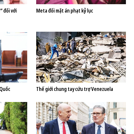
” đối với
Meta đối mặt án phạt kỷ lục
 Quốc
Thế giới chung tay cứu trợ Venezuela