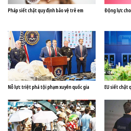
Pháp siết chặt quy định bảo vệ trẻ em
Động lực cho
Nỗ lực triệt phá tội phạm xuyên quốc gia
EU siết chặt 