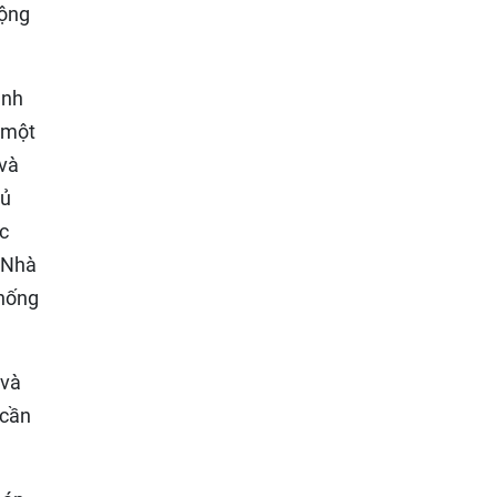
động
ành
 một
 và
hủ
c
. Nhà
thống
 và
 cần