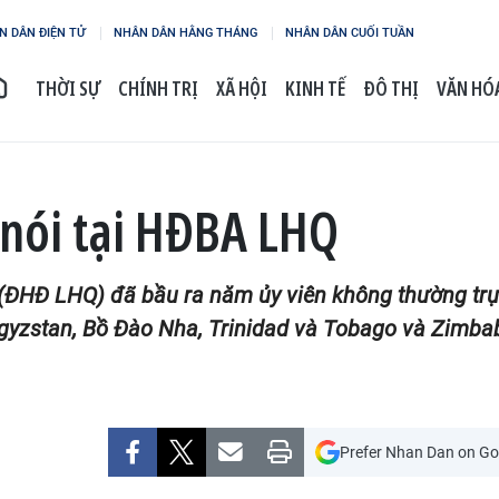
N DÂN ĐIỆN TỬ
NHÂN DÂN HẰNG THÁNG
NHÂN DÂN CUỐI TUẦN
THỜI SỰ
CHÍNH TRỊ
XÃ HỘI
KINH TẾ
ĐÔ THỊ
VĂN HÓA
 nói tại HĐBA LHQ
 (ĐHĐ LHQ) đã bầu ra năm ủy viên không thường tr
yzstan, Bồ Đào Nha, Trinidad và Tobago và Zimbab
Prefer Nhan Dan on Go