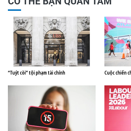
CÓ THỂ BẠN QUAN TÂM
“Tuýt còi” tội phạm tài chính
Cuộc chiến c