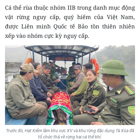
TIN MỚI
Cá thể rùa thuộc nhóm IIB trong danh mục động
vật rừng nguy cấp, quý hiếm của Việt Nam,
TIN ĐỊA PHƯƠNG
được Liên minh Quốc tế Bảo tồn thiên nhiên
xếp vào nhóm cực kỳ nguy cấp.
Trung du và miền núi phía Bắc
Đồng bằng sông Hồng
Bắc Trung Bộ
Duyên hải Nam Trung Bộ và Tây
Nguyên
Đông Nam Bộ
Đồng bằng sông Cửu Long
Chuyên trang Hà Nội
Trước đó, Hạt Kiểm lâm khu vực XV và khu rừng đặc dụng Tà Xùa đã
tổ chức thả về rừng hai cá thể khỉ.
Chuyên trang TP. Hồ Chí Minh