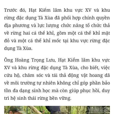
Trước đó, Hạt Kiểm lâm khu vực XV và khu
CHUYÊN ĐỀ
rừng đặc dụng Tà Xùa đã phối hợp chính quyền
CÁC CHUYÊN TRANG
địa phương và lực lượng chức năng tổ chức thả
về rừng hai cá thể khỉ, gồm một cá thể khỉ mặt
VỀ BÁO NHÂN DÂN
đỏ và một cá thể khỉ mốc tại khu vực rừng đặc
dụng Tà Xùa.
THỜI NAY
Ông Hoàng Trọng Lưu, Hạt Kiểm lâm khu vực
NHÂN DÂN CUỐI TUẦN
XV và khu rừng đặc dụng Tà Xùa, cho biết, việc
cứu hộ, chăm sóc và tái thả động vật hoang dã
NHÂN DÂN HẰNG THÁNG
về môi trường tự nhiên không chỉ góp phần bảo
MUA BÁO
tồn đa dạng sinh học mà còn giúp phục hồi, duy
trì hệ sinh thái rừng bền vững.
ĐỌC BÁO IN