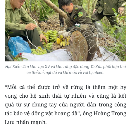
ENGLISH
中文
FRANÇAIS
РУССКИЙ
ESPAÑOL
Hạt Kiểm lâm khu vực XV và khu rừng đặc dụng Tà Xùa phối hợp thả
cá thể khỉ mặt đỏ và khỉ mốc về với tự nhiên.
한국어
“Mỗi cá thể được trở về rừng là thêm một hy
vọng cho hệ sinh thái tự nhiên và cũng là kết
quả từ sự chung tay của người dân trong công
tác bảo vệ động vật hoang dã”, ông Hoàng Trọng
Lưu nhấn mạnh.