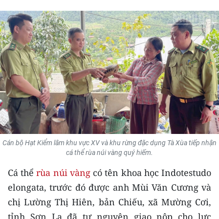
THỂ THAO
GIÁO DỤC
Y TẾ
KHOA HỌC - CÔNG NGHỆ
MÔI TRƯỜNG
BẠN ĐỌC
Cán bộ Hạt Kiểm lâm khu vực XV và khu rừng đặc dụng Tà Xùa tiếp nhận
KIỂM CHỨNG THÔNG TIN
cá thể rùa núi vàng quý hiếm.
Cá thể
rùa núi vàng
có tên khoa học Indotestudo
TRI THỨC CHUYÊN SÂU
elongata, trước đó được anh Mùi Văn Cương và
54 DÂN TỘC VIỆT NAM
chị Lường Thị Hiên, bản Chiếu, xã Mường Cơi,
tỉnh Sơn La đã tự nguyện giao nộp cho lực