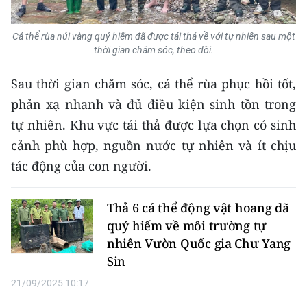
Media Pháp luật
Media Du lịch
Cá thể rùa núi vàng quý hiếm đã được tái thả về với tự nhiên sau một
thời gian chăm sóc, theo dõi.
Media Thế giới
Sau thời gian chăm sóc, cá thể rùa phục hồi tốt,
Media Thể thao
phản xạ nhanh và đủ điều kiện sinh tồn trong
tự nhiên. Khu vực tái thả được lựa chọn có sinh
Media Giáo dục
cảnh phù hợp, nguồn nước tự nhiên và ít chịu
Media Y tế
tác động của con người.
Media Khoa học - Công nghệ
Thả 6 cá thể động vật hoang dã
Media Môi trường
quý hiếm về môi trường tự
nhiên Vườn Quốc gia Chư Yang
Ảnh
Sin
Infographic
21/09/2025 10:17