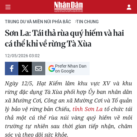
TRUNG DU VÀ MIỀN NÚI PHÍA BẮC
TIN CHUNG
Sơn La: Tái thả rùa quý hiếm và hai
CHÍNH TRỊ
cá thể khỉ về rừng Tà Xùa
KINH TẾ
12/05/2026 03:02
Prefer Nhan Dan
VĂN HÓA
on Google
Ngày 12/5, Hạt Kiểm lâm khu vực XV và khu
XÃ HỘI
rừng đặc dụng Tà Xùa phối hợp Ủy ban nhân dân
xã Mường Cơi, Công an xã Mường Cơi và Tổ quản
PHÁP LUẬT
lý bảo vệ rừng bản Chiếu,
tỉnh Sơn La
tổ chức tái
DU LỊCH
thả một cá thể rùa núi vàng quý hiếm về môi
trường tự nhiên sau thời gian tiếp nhận, chăm
THẾ GIỚI
sóc và theo dõi sức khỏe.