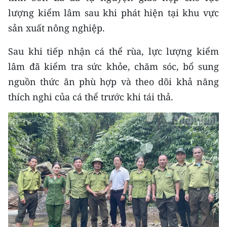
CHƯƠNG TRÌNH OCOP - MỖI XÃ
lượng kiểm lâm sau khi phát hiện tại khu vực
MỘT SẢN PHẨM
sản xuất nông nghiệp.
RADIO
Sau khi tiếp nhận cá thể rùa, lực lượng kiểm
lâm đã kiểm tra sức khỏe, chăm sóc, bổ sung
MEDIA CENTER
nguồn thức ăn phù hợp và theo dõi khả năng
thích nghi của cá thể trước khi tái thả.
E-Magazine
Video
Media Chính trị
Media Kinh tế
Media Văn hóa
Media Xã hội