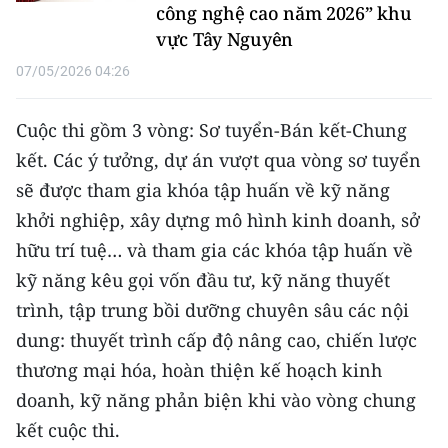
công nghệ cao năm 2026” khu
vực Tây Nguyên
CHUYÊN ĐỀ
07/05/2026 04:26
CÁC CHUYÊN TRANG
Cuộc thi gồm 3 vòng: Sơ tuyển-Bán kết-Chung
VỀ BÁO NHÂN DÂN
kết. Các ý tưởng, dự án vượt qua vòng sơ tuyển
sẽ được tham gia khóa tập huấn về kỹ năng
THỜI NAY
khởi nghiệp, xây dựng mô hình kinh doanh, sở
hữu trí tuệ… và tham gia các khóa tập huấn về
NHÂN DÂN CUỐI TUẦN
kỹ năng kêu gọi vốn đầu tư, kỹ năng thuyết
NHÂN DÂN HẰNG THÁNG
trình, tập trung bồi dưỡng chuyên sâu các nội
dung: thuyết trình cấp độ nâng cao, chiến lược
MUA BÁO
thương mại hóa, hoàn thiện kế hoạch kinh
ĐỌC BÁO IN
doanh, kỹ năng phản biện khi vào vòng chung
kết cuộc thi.