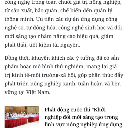
công nghệ trong toàn chuỗi giá trị nông nghiệp,
TIN MỚI
từ sản xuất, bảo quản, chế biến đến quản lý
thông minh. Ưu tiên các dự án ứng dụng công
TIN ĐỊA PHƯƠNG
nghệ số, tự động hóa, công nghệ sinh học và đổi
Trung du và miền núi phía Bắc
mới sáng tạo nhằm nâng cao hiệu quả, giảm
phát thải, tiết kiệm tài nguyên.
Đồng bằng sông Hồng
Đồng thời, khuyến khích các ý tưởng đã có sản
Bắc Trung Bộ
phẩm hoặc mô hình thử nghiệm, mang lại giá
Duyên hải Nam Trung Bộ và Tây
trị kinh tế-môi trường-xã hội, góp phần thúc đẩy
Nguyên
phát triển nông nghiệp xanh, tuần hoàn và bền
Đông Nam Bộ
vững tại Việt Nam.
Đồng bằng sông Cửu Long
Phát động cuộc thi “Khởi
Chuyên trang Hà Nội
nghiệp đổi mới sáng tạo trong
lĩnh vực nông nghiệp ứng dụng
Chuyên trang TP. Hồ Chí Minh