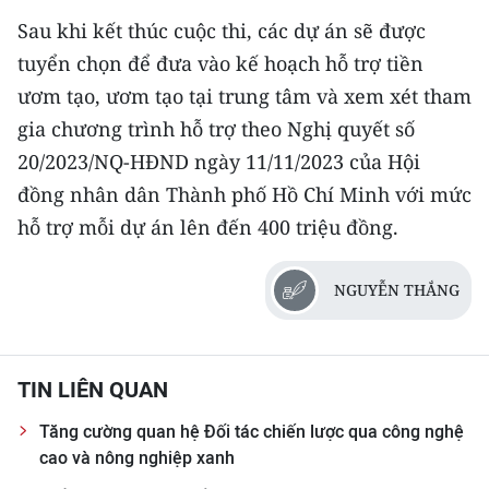
ENGLISH
Sau khi kết thúc cuộc thi, các dự án sẽ được
tuyển chọn để đưa vào kế hoạch hỗ trợ tiền
中文
ươm tạo, ươm tạo tại trung tâm và xem xét tham
FRANÇAIS
gia chương trình hỗ trợ theo Nghị quyết số
20/2023/NQ-HĐND ngày 11/11/2023 của Hội
РУССКИЙ
đồng nhân dân Thành phố Hồ Chí Minh với mức
ESPAÑOL
hỗ trợ mỗi dự án lên đến 400 triệu đồng.
한국어
NGUYỄN THẮNG
TIN LIÊN QUAN
Tăng cường quan hệ Đối tác chiến lược qua công nghệ
cao và nông nghiệp xanh