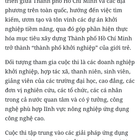
triển giữa Thành phố Hồ Chí Minh và các địa
Media Pháp luật
phương trên toàn quốc, hướng đến việc tìm
Media Du lịch
kiếm, ươm tạo và tôn vinh các dự án khởi
nghiệp tiềm năng, qua đó góp phần hiện thực
Media Thế giới
hóa mục tiêu xây dựng Thành phố Hồ Chí Minh
Media Thể thao
trở thành “thành phố khởi nghiệp” của giới trẻ.
Media Giáo dục
Đối tượng tham gia cuộc thi là các doanh nghiệp
khởi nghiệp, hợp tác xã, thanh niên, sinh viên,
Media Y tế
giảng viên của các trường đại học, cao đẳng, các
Media Khoa học - Công nghệ
đơn vị nghiên cứu, các tổ chức, các cá nhân
Media Môi trường
trong cả nước quan tâm và có ý tưởng, công
nghệ phù hợp lĩnh vực nông nghiệp ứng dụng
Ảnh
công nghệ cao.
Infographic
Cuộc thi tập trung vào các giải pháp ứng dụng