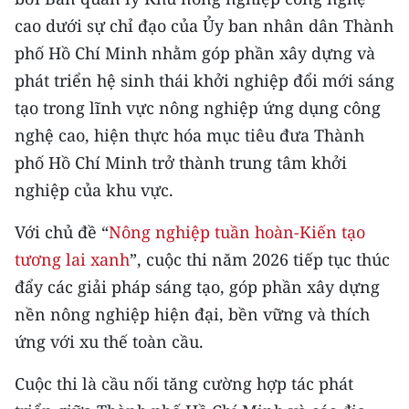
CHƯƠNG TRÌNH OCOP - MỖI XÃ
cao dưới sự chỉ đạo của Ủy ban nhân dân Thành
MỘT SẢN PHẨM
phố Hồ Chí Minh nhằm góp phần xây dựng và
phát triển hệ sinh thái khởi nghiệp đổi mới sáng
RADIO
tạo trong lĩnh vực nông nghiệp ứng dụng công
MEDIA CENTER
nghệ cao, hiện thực hóa mục tiêu đưa Thành
phố Hồ Chí Minh trở thành trung tâm khởi
E-Magazine
nghiệp của khu vực.
Video
Với chủ đề “
Nông nghiệp tuần hoàn-Kiến tạo
Media Chính trị
tương lai xanh
”, cuộc thi năm 2026 tiếp tục thúc
đẩy các giải pháp sáng tạo, góp phần xây dựng
Media Kinh tế
nền nông nghiệp hiện đại, bền vững và thích
Media Văn hóa
ứng với xu thế toàn cầu.
Media Xã hội
Cuộc thi là cầu nối tăng cường hợp tác phát