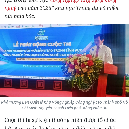
THỂ THAO
nghệ
cao năm 2026” khu vực Trung du và miền
núi phía bắc.
GIÁO DỤC
Y TẾ
KHOA HỌC - CÔNG NGHỆ
MÔI TRƯỜNG
BẠN ĐỌC
KIỂM CHỨNG THÔNG TIN
Phó trưởng Ban Quản lý Khu Nông nghiệp Công nghệ cao Thành phố Hồ
TRI THỨC CHUYÊN SÂU
Chí Minh Nguyễn Thanh Hiền phát động cuộc thi
54 DÂN TỘC VIỆT NAM
Cuộc thi là sự kiện thường niên được tổ chức
bởi Ban quản lý Khu nông nghiệp công nghệ