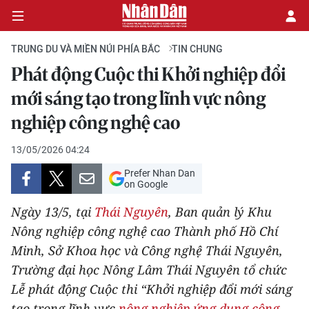
TRUNG DU VÀ MIỀN NÚI PHÍA BẮC
TIN CHUNG
Phát động Cuộc thi Khởi nghiệp đổi
CHÍNH TRỊ
mới sáng tạo trong lĩnh vực nông
nghiệp công nghệ cao
KINH TẾ
13/05/2026 04:24
VĂN HÓA
Prefer Nhan Dan
on Google
XÃ HỘI
Ngày 13/5, tại
Thái Nguyên
, Ban quản lý Khu
PHÁP LUẬT
Nông nghiệp công nghệ cao Thành phố Hồ Chí
Minh, Sở Khoa học và Công nghệ Thái Nguyên,
DU LỊCH
Trường đại học Nông Lâm Thái Nguyên tổ chức
Lễ phát động Cuộc thi “Khởi nghiệp đổi mới sáng
THẾ GIỚI
tạo trong lĩnh vực
nông nghiệp ứng dụng công