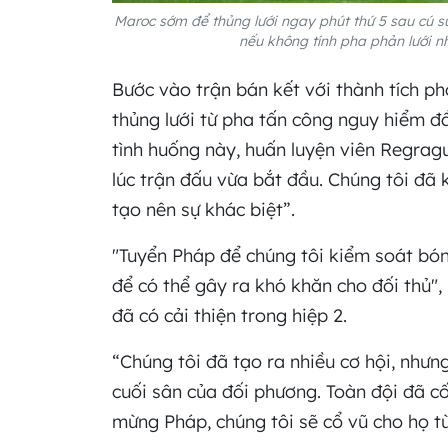
Maroc sớm để thủng lưới ngay phút thứ 5 sau cú s
nếu không tính pha phản lưới n
Bước vào trận bán kết với thành tích p
thủng lưới từ pha tấn công nguy hiểm đầ
tình huống này, huấn luyện viên Regragui
lúc trận đấu vừa bắt đầu. Chúng tôi đã 
tạo nên sự khác biệt”.
"Tuyển Pháp để chúng tôi kiểm soát bó
để có thể gây ra khó khăn cho đối thủ"
đã có cải thiện trong hiệp 2.
“Chúng tôi đã tạo ra nhiều cơ hội, nhưn
cuối sân của đối phương. Toàn đội đã c
mừng Pháp, chúng tôi sẽ cổ vũ cho họ từ