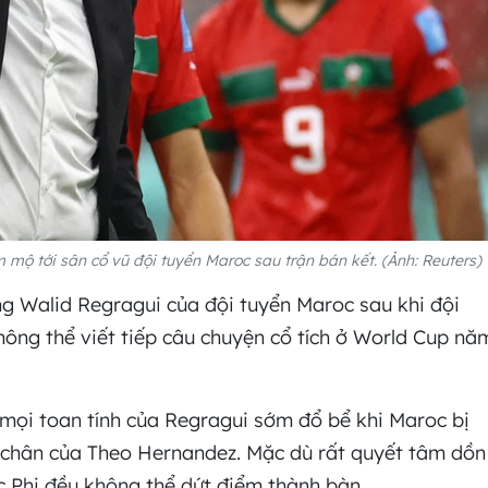
 mộ tới sân cổ vũ đội tuyển Maroc sau trận bán kết. (Ảnh: Reuters)
ng Walid Regragui của đội tuyển Maroc sau khi đội
hông thể viết tiếp câu chuyện cổ tích ở World Cup nă
, mọi toan tính của Regragui sớm đổ bể khi Maroc bị
a chân của Theo Hernandez. Mặc dù rất quyết tâm dồn
c Phi đều không thể dứt điểm thành bàn.