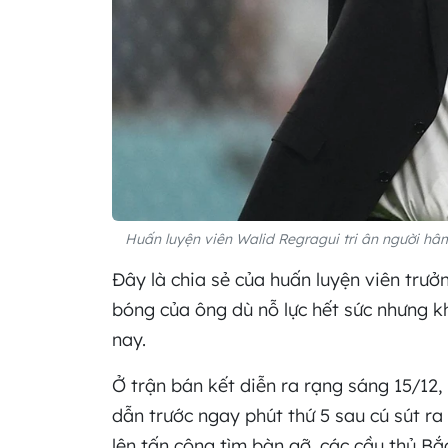
Huấn luyện viên Walid Regragui tri ân người hâm
Đây là chia sẻ của huấn luyện viên trưở
bóng của ông dù nỗ lực hết sức nhưng k
nay.
Ở trận bán kết diễn ra rạng sáng 15/12
dẫn trước ngay phút thứ 5 sau cú sút r
lên tấn công tìm bàn gỡ, các cầu thủ Bắ