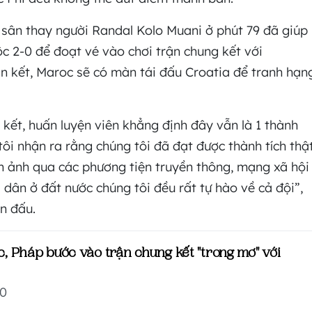
 sân thay người Randal Kolo Muani ở phút 79 đã giúp
c 2-0 để đoạt vé vào chơi trận chung kết với
án kết, Maroc sẽ có màn tái đấu Croatia để tranh hạn
kết, huấn luyện viên khẳng định đây vẫn là 1 thành
tôi nhận ra rằng chúng tôi đã đạt được thành tích thậ
nh ảnh qua các phương tiện truyền thông, mạng xã hội
 dân ở đất nước chúng tôi đều rất tự hào về cả đội”,
n đấu.
, Pháp bước vào trận chung kết "trong mơ" với
30