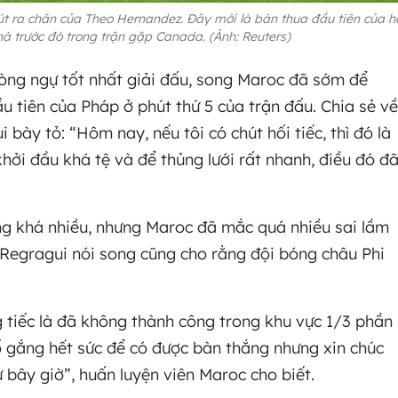
út ra chân của Theo Hernandez. Đây mới là bàn thua đầu tiên của h
hà trước đó trong trận gặp Canada. (Ảnh: Reuters)
hòng ngự tốt nhất giải đấu, song Maroc đã sớm để
u tiên của Pháp ở phút thứ 5 của trận đấu. Chia sẻ về
 bày tỏ: “Hôm nay, nếu tôi có chút hối tiếc, thì đó là
khởi đầu khá tệ và để thủng lưới rất nhanh, điều đó đ
ng khá nhiều, nhưng Maroc đã mắc quá nhiều sai lầm
, Regragui nói song cũng cho rằng đội bóng châu Phi
g tiếc là đã không thành công trong khu vực 1/3 phần
ố gắng hết sức để có được bàn thắng nhưng xin chúc
 bây giờ”, huấn luyện viên Maroc cho biết.