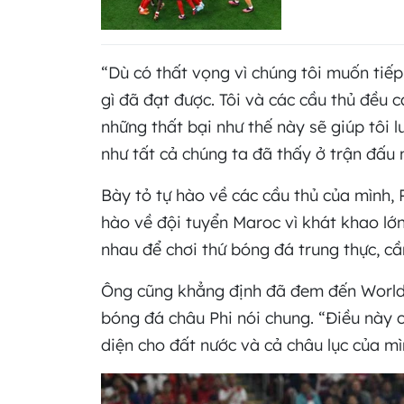
“Dù có thất vọng vì chúng tôi muốn tiếp
gì đã đạt được. Tôi và các cầu thủ đều
những thất bại như thế này sẽ giúp tôi 
như tất cả chúng ta đã thấy ở trận đấu 
Bày tỏ tự hào về các cầu thủ của mình, 
hào về đội tuyển Maroc vì khát khao lớn
nhau để chơi thứ bóng đá trung thực, c
Ông cũng khẳng định đã đem đến World
bóng đá châu Phi nói chung. “Điều này c
diện cho đất nước và cả châu lục của mì