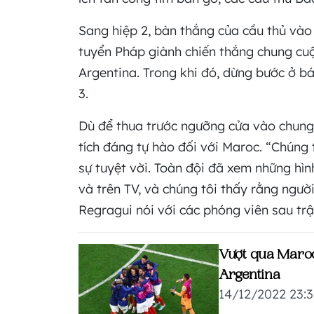
Sang hiệp 2, bàn thắng của cầu thủ vào
tuyển Pháp giành chiến thắng chung cuộ
Argentina. Trong khi đó, dừng bước ở b
3.
Dù để thua trước ngưỡng cửa vào chung 
tích đáng tự hào đối với Maroc. “Chúng 
sự tuyệt vời. Toàn đội đã xem những hì
và trên TV, và chúng tôi thấy rằng người
Regragui nói với các phóng viên sau trậ
Vượt qua Maroc
Argentina
14/12/2022 23: