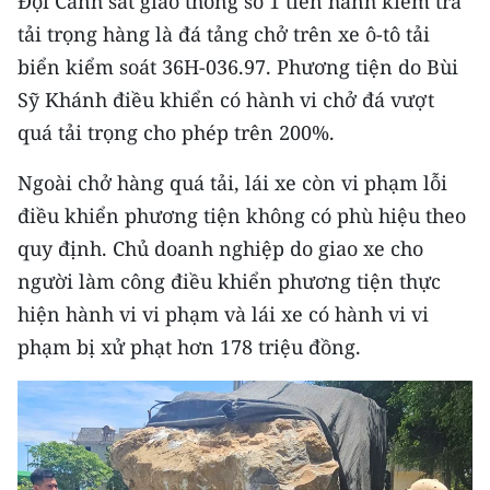
Đội Cảnh sát giao thông số 1 tiến hành kiểm tra
Media Pháp luật
tải trọng hàng là đá tảng chở trên xe ô-tô tải
Media Du lịch
biển kiểm soát 36H-036.97. Phương tiện do Bùi
Sỹ Khánh điều khiển có hành vi chở đá vượt
Media Thế giới
quá tải trọng cho phép trên 200%.
Media Thể thao
Ngoài chở hàng quá tải, lái xe còn vi phạm lỗi
Media Giáo dục
điều khiển phương tiện không có phù hiệu theo
quy định. Chủ doanh nghiệp do giao xe cho
Media Y tế
người làm công điều khiển phương tiện thực
Media Khoa học - Công nghệ
hiện hành vi vi phạm và lái xe có hành vi vi
phạm bị xử phạt hơn 178 triệu đồng.
Media Môi trường
Ảnh
Infographic