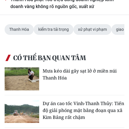
ENGLISH
doanh vàng không rõ nguồn gốc, xuất xứ
中文
Thanh Hóa
kiểm tra tải trọng
xử phạt vi phạm
giao t
FRANÇAIS
РУССКИЙ
CÓ THỂ BẠN QUAN TÂM
ESPAÑOL
Mưa kéo dài gây sạt lở ở miền núi
한국어
Thanh Hóa
Dự án cao tốc Vinh-Thanh Thủy: Tiến
độ giải phóng mặt bằng đoạn qua xã
Kim Bảng rất chậm