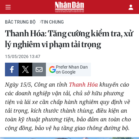
BẮC TRUNG BỘ
TIN CHUNG
Thanh Hóa: Tăng cường kiểm tra, xử
CHÍNH TRỊ
lý nghiêm vi phạm tải trọng
KINH TẾ
15/05/2026 13:47
Prefer Nhan Dan
VĂN HÓA
on Google
Ngày 15/5, Công an tỉnh
Thanh Hóa
khuyến cáo
XÃ HỘI
các doanh nghiệp vận tải, chủ sở hữu phương
tiện và lái xe cần chấp hành nghiêm quy định về
PHÁP LUẬT
tải trọng, kích thước thành thùng, điều kiện an
DU LỊCH
toàn kỹ thuật phương tiện, bảo đảm an toàn cho
cộng đồng, bảo vệ hạ tầng giao thông đường bộ.
THẾ GIỚI