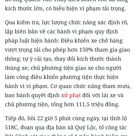
CHƯƠNG TRÌNH OCOP - MỖI XÃ
kích thước lớn, có biểu hiện vi phạm tải trọng.
MỘT SẢN PHẨM
Qua kiểm tra, lực lượng chức năng xác định rõ,
RADIO
lập biên bản về các hành vi phạm quy định
pháp luật hiện hành: Điều khiển xe chở hàng
MEDIA CENTER
vượt trọng tải cho phép hơn 150% tham gia giao
thông; tự ý cải tạo, thay đổi kích thước thành
E-Magazine
thùng xe; chủ phương tiện giao xe cho người
Video
làm công điều khiển phương tiện thực hiện
Media Chính trị
hành vi vi phạm. Cơ quan chức năng tham mưu,
ban hành quyết định
xử phạt
đối với lái xe và
Media Kinh tế
chủ phương tiện, tổng hơn 111,5 triệu đồng.
Media Văn hóa
Tiếp đó, hồi 22 giờ 5 phút cùng ngày, tại tỉnh lộ
Media Xã hội
518C, đoạn qua địa bàn xã Quý Lộc, tổ công tác