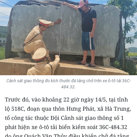
THỂ THAO
GIÁO DỤC
Y TẾ
KHOA HỌC - CÔNG NGHỆ
MÔI TRƯỜNG
BẠN ĐỌC
Cảnh sát giao thông đo kích thước đá tảng chở trên xe ô-tô tải 36C-
484.32.
KIỂM CHỨNG THÔNG TIN
Trước đó, vào khoảng 22 giờ ngày 14/5, tại tỉnh
lộ 518C, đoạn qua thôn Hưng Phát, xã Hà Trung,
TRI THỨC CHUYÊN SÂU
tổ công tác thuộc Đội Cảnh sát giao thông số 1
54 DÂN TỘC VIỆT NAM
phát hiện xe ô-tô tải biển kiểm soát 36C-484.32
do ông Quách Văn Thủy điều khiển chở đá tảng