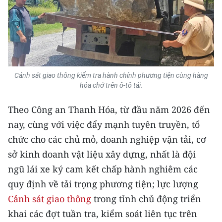
TIN MỚI
TIN ĐỊA PHƯƠNG
Trung du và miền núi phía Bắc
Cảnh sát giao thông kiểm tra hành chính phương tiện cùng hàng
Đồng bằng sông Hồng
hóa chở trên ô-tô tải.
Bắc Trung Bộ
Theo Công an Thanh Hóa, từ đầu năm 2026 đến
Duyên hải Nam Trung Bộ và Tây
nay, cùng với việc đẩy mạnh tuyên truyền, tổ
Nguyên
chức cho các chủ mỏ, doanh nghiệp vận tải, cơ
sở kinh doanh vật liệu xây dựng, nhất là đội
Đông Nam Bộ
ngũ lái xe ký cam kết chấp hành nghiêm các
Đồng bằng sông Cửu Long
quy định về tải trọng phương tiện; lực lượng
Cảnh sát giao thông
trong tỉnh chủ động triển
Chuyên trang Hà Nội
khai các đợt tuần tra, kiểm soát liên tục trên
Chuyên trang TP. Hồ Chí Minh