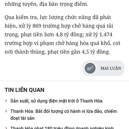
những tuyến, địa bàn trọng điểm.
CHUYÊN ĐỀ
Qua kiểm tra, lực lượng chức năng đã phát
hiện, xử lý 869 trường hợp chở hàng quá tải
CÁC CHUYÊN TRANG
trọng, phạt tiền hơn 4,8 tỷ đồng; xử lý 1.474
trường hợp vi phạm chở hàng hóa quá khổ, cơi
VỀ BÁO NHÂN DÂN
nới thành thùng, phạt tiền gần 4,5 tỷ đồng.
THỜI NAY
MAI LUẬN
NHÂN DÂN CUỐI TUẦN
NHÂN DÂN HẰNG THÁNG
TIN LIÊN QUAN
MUA BÁO
Sản xuất, sử dụng điện mặt trời ở Thanh Hóa
Thanh Hóa: Bắt đối tượng có hành vi lừa đảo, chiếm
ĐỌC BÁO IN
đoạt tài sản
Thanh Hóa phạt 180 triệu đồng doanh nghiệp kinh