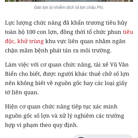
Media Pháp luật
Đàn lợn bị nhiễm dịch tả lợn châu Phi.
Media Du lịch
Lực lượng chức năng đã khẩn trương tiêu hủy
Media Thế giới
toàn bộ 100 con lợn, đồng thời tổ chức phun
tiêu
độc, khử trùng
khu vực liên quan nhằm ngăn
Media Thể thao
chặn mầm bệnh phát tán ra môi trường.
Media Giáo dục
Làm việc với cơ quan chức năng, tài xế Vũ Văn
Media Y tế
Biển cho biết, được người khác thuê chở số lợn
nên không biết về nguồn gốc hay các loại giấy
Media Khoa học - Công nghệ
tờ liên quan.
Media Môi trường
Hiện cơ quan chức năng tiếp tục xác minh
Ảnh
nguồn gốc số lợn và xử lý nghiêm các trường
Infographic
hợp vi phạm theo quy định.