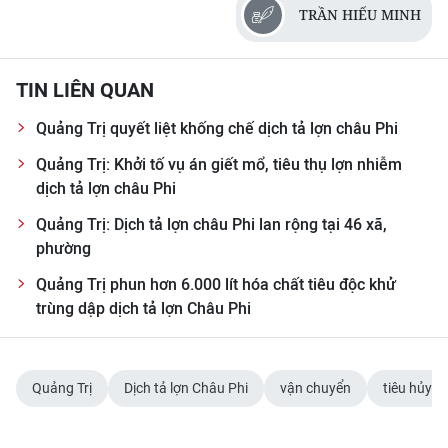
TRẦN HIẾU MINH
TIN MỚI
TIN ĐỊA PHƯƠNG
TIN LIÊN QUAN
Trung du và miền núi phía Bắc
Quảng Trị quyết liệt khống chế dịch tả lợn châu Phi
Đồng bằng sông Hồng
Quảng Trị: Khởi tố vụ án giết mổ, tiêu thụ lợn nhiễm
dịch tả lợn châu Phi
Bắc Trung Bộ
Quảng Trị: Dịch tả lợn châu Phi lan rộng tại 46 xã,
Duyên hải Nam Trung Bộ và Tây
phường
Nguyên
Quảng Trị phun hơn 6.000 lít hóa chất tiêu độc khử
trùng dập dịch tả lợn Châu Phi
Đông Nam Bộ
Đồng bằng sông Cửu Long
Quảng Trị
Dịch tả lợn Châu Phi
vận chuyển
tiêu hủy
Chuyên trang Hà Nội
Chuyên trang TP. Hồ Chí Minh