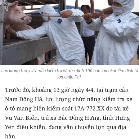
THỂ THAO
GIÁO DỤC
Y TẾ
KHOA HỌC - CÔNG NGHỆ
MÔI TRƯỜNG
Lực lượng thú y lấy mẫu kiểm tra và xác định 100 con lợn bị nhiễm dịch tả
lợn châu Phi.
BẠN ĐỌC
Trước đó, khoảng 13 giờ ngày 4/4, tại trạm cân
KIỂM CHỨNG THÔNG TIN
Nam Đông Hà, lực lượng chức năng kiểm tra xe
ô-tô mang biển kiểm soát 17A-772.XX do tài xế
TRI THỨC CHUYÊN SÂU
Vũ Văn Biển, trú xã Bắc Đông Hưng, tỉnh Hưng
Yên điều khiển, đang vận chuyển lợn qua địa
54 DÂN TỘC VIỆT NAM
bàn.