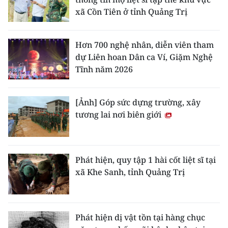
ENGLISH
xã Cồn Tiên ở tỉnh Quảng Trị
中文
Hơn 700 nghệ nhân, diễn viên tham
FRANÇAIS
dự Liên hoan Dân ca Ví, Giặm Nghệ
Tĩnh năm 2026
РУССКИЙ
[Ảnh] Góp sức dựng trường, xây
ESPAÑOL
tương lai nơi biên giới
한국어
Phát hiện, quy tập 1 hài cốt liệt sĩ tại
xã Khe Sanh, tỉnh Quảng Trị
Phát hiện dị vật tồn tại hàng chục