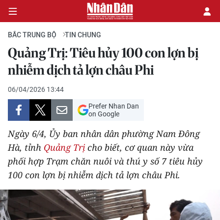
BẮC TRUNG BỘ
TIN CHUNG
Quảng Trị: Tiêu hủy 100 con lợn bị
CHÍNH TRỊ
nhiễm dịch tả lợn châu Phi
KINH TẾ
06/04/2026 13:44
Prefer Nhan Dan
VĂN HÓA
on Google
Ngày 6/4, Ủy ban nhân dân phường Nam Đông
XÃ HỘI
Hà, tỉnh
Quảng Trị
cho biết, cơ quan này vừa
phối hợp Trạm chăn nuôi và thú y số 7 tiêu hủy
PHÁP LUẬT
100 con lợn bị nhiễm dịch tả lợn châu Phi.
DU LỊCH
THẾ GIỚI