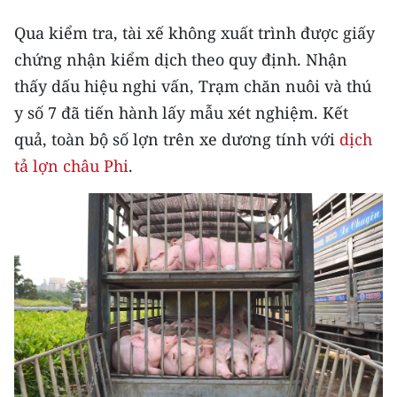
CHƯƠNG TRÌNH OCOP - MỖI XÃ
MỘT SẢN PHẨM
Qua kiểm tra, tài xế không xuất trình được giấy
chứng nhận kiểm dịch theo quy định. Nhận
thấy dấu hiệu nghi vấn, Trạm chăn nuôi và thú
RADIO
y số 7 đã tiến hành lấy mẫu xét nghiệm. Kết
MEDIA CENTER
quả, toàn bộ số lợn trên xe dương tính với
dịch
tả lợn châu Phi
.
E-Magazine
Video
Media Chính trị
Media Kinh tế
Media Văn hóa
Media Xã hội