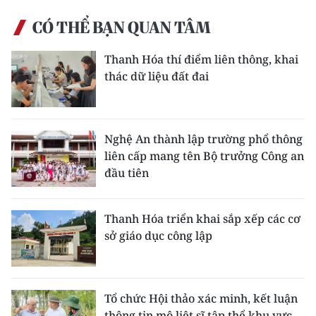
CÓ THỂ BẠN QUAN TÂM
CHUYÊN ĐỀ
Thanh Hóa thí điểm liên thông, khai
CÁC CHUYÊN TRANG
thác dữ liệu đất đai
VỀ BÁO NHÂN DÂN
Nghệ An thành lập trường phổ thông
THỜI NAY
liên cấp mang tên Bộ trưởng Công an
đầu tiên
NHÂN DÂN CUỐI TUẦN
NHÂN DÂN HẰNG THÁNG
Thanh Hóa triển khai sắp xếp các cơ
sở giáo dục công lập
MUA BÁO
ĐỌC BÁO IN
Tổ chức Hội thảo xác minh, kết luận
thông tin mộ liệt sĩ tập thể khu vực