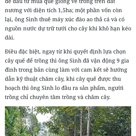
để đầu tư mua quế giống về trồng trên đất
Media Pháp luật
nương với diện tích 1,5ha; một phần vốn còn
Media Du lịch
lại, ông Sình thuê máy xúc đào ao thả cá và có
nguồn nước dự trữ tưới cho cây khi khô hạn kéo
Media Thế giới
dài.
Media Thể thao
Điều đặc biệt, ngay từ khi quyết định lựa chọn
Media Giáo dục
cây quế để trồng thì ông Sình đã vận động 9 gia
đình trong bản cùng làm với cam kết sẽ hướng
Media Y tế
dẫn kỹ thuật chăm cây, khi cây quế được thu
Media Khoa học - Công nghệ
hoạch thì ông Sình lo đầu ra sản phẩm, người
Media Môi trường
trồng chỉ chuyên tâm trồng và chăm cây.
Ảnh
Infographic