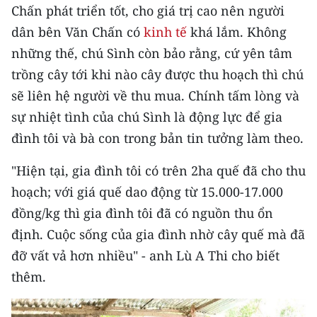
Chấn phát triển tốt, cho giá trị cao nên người
CHUYÊN ĐỀ
dân bên Văn Chấn có
kinh tế
khá lắm. Không
những thế, chú Sình còn bảo rằng, cứ yên tâm
CÁC CHUYÊN TRANG
trồng cây tới khi nào cây được thu hoạch thì chú
sẽ liên hệ người về thu mua. Chính tấm lòng và
VỀ BÁO NHÂN DÂN
sự nhiệt tình của chú Sình là động lực để gia
đình tôi và bà con trong bản tin tưởng làm theo.
THỜI NAY
"Hiện tại, gia đình tôi có trên 2ha quế đã cho thu
NHÂN DÂN CUỐI TUẦN
hoạch; với giá quế dao động từ 15.000-17.000
đồng/kg thì gia đình tôi đã có nguồn thu ổn
NHÂN DÂN HẰNG THÁNG
định. Cuộc sống của gia đình nhờ cây quế mà đã
MUA BÁO
đỡ vất vả hơn nhiều" - anh Lù A Thi cho biết
thêm.
ĐỌC BÁO IN