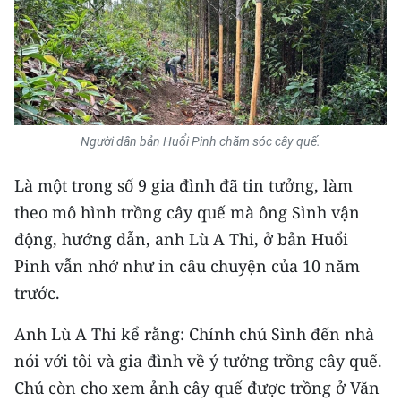
TIN MỚI
TIN ĐỊA PHƯƠNG
Trung du và miền núi phía Bắc
Đồng bằng sông Hồng
Người dân bản Huổi Pinh chăm sóc cây quế.
Bắc Trung Bộ
Là một trong số 9 gia đình đã tin tưởng, làm
theo mô hình trồng cây quế mà ông Sình vận
Duyên hải Nam Trung Bộ và Tây
động, hướng dẫn, anh Lù A Thi, ở bản Huổi
Nguyên
Pinh vẫn nhớ như in câu chuyện của 10 năm
Đông Nam Bộ
trước.
Đồng bằng sông Cửu Long
Anh Lù A Thi kể rằng: Chính chú Sình đến nhà
Chuyên trang Hà Nội
nói với tôi và gia đình về ý tưởng trồng cây quế.
Chú còn cho xem ảnh cây quế được trồng ở Văn
Chuyên trang TP. Hồ Chí Minh