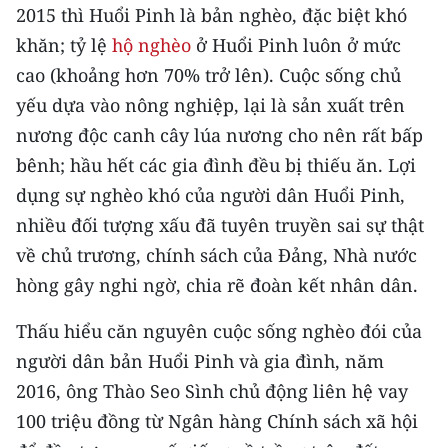
CHƯƠNG TRÌNH OCOP - MỖI XÃ
2015 thì Huổi Pinh là bản nghèo, đặc biệt khó
MỘT SẢN PHẨM
khăn; tỷ lệ
hộ nghèo
ở Huổi Pinh luôn ở mức
cao (khoảng hơn 70% trở lên). Cuộc sống chủ
RADIO
yếu dựa vào nông nghiệp, lại là sản xuất trên
nương độc canh cây lúa nương cho nên rất bấp
MEDIA CENTER
bênh; hầu hết các gia đình đều bị thiếu ăn. Lợi
E-Magazine
dụng sự nghèo khó của người dân Huổi Pinh,
nhiều đối tượng xấu đã tuyên truyền sai sự thật
Video
về chủ trương, chính sách của Đảng, Nhà nước
Media Chính trị
hòng gây nghi ngờ, chia rẽ đoàn kết nhân dân.
Media Kinh tế
Thấu hiểu căn nguyên cuộc sống nghèo đói của
người dân bản Huổi Pinh và gia đình, năm
Media Văn hóa
2016, ông Thào Seo Sình chủ động liên hệ vay
Media Xã hội
100 triệu đồng từ Ngân hàng Chính sách xã hội