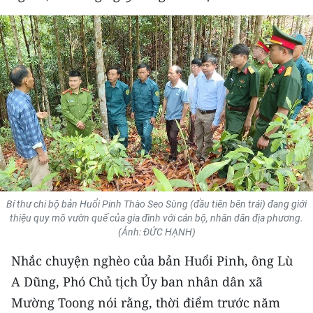
THỂ THAO
GIÁO DỤC
Y TẾ
KHOA HỌC - CÔNG NGHỆ
MÔI TRƯỜNG
BẠN ĐỌC
Bí thư chi bộ bản Huổi Pinh Thào Seo Sùng (đầu tiên bên trái) đang giới
KIỂM CHỨNG THÔNG TIN
thiệu quy mô vườn quế của gia đình với cán bộ, nhân dân địa phương.
(Ảnh: ĐỨC HẠNH)
TRI THỨC CHUYÊN SÂU
Nhắc chuyện nghèo của bản Huổi Pinh, ông Lù
A Dũng, Phó Chủ tịch Ủy ban nhân dân xã
54 DÂN TỘC VIỆT NAM
Mường Toong nói rằng, thời điểm trước năm