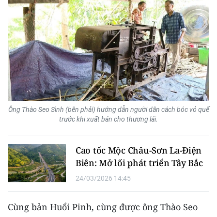
ENGLISH
中文
FRANÇAIS
РУССКИЙ
ESPAÑOL
Ông Thào Seo Sình (bên phải) hướng dẫn người dân cách bóc vỏ quế
trước khi xuất bán cho thương lái.
한국어
Cao tốc Mộc Châu-Sơn La-Điện
Biên: Mở lối phát triển Tây Bắc
24/03/2026 14:45
Cùng bản Huổi Pinh, cùng được ông Thào Seo