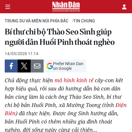
TRUNG DU VÀ MIỀN NÚI PHÍA BẮC
TIN CHUNG
Bí thư chi bộ Thào Seo Sình giúp
CHÍNH TRỊ
người dân Huổi Pinh thoát nghèo
KINH TẾ
14/05/2026 11:14
Prefer Nhan Dan
VĂN HÓA
on Google
Chủ động thực hiện
mô hình kinh tế
cây-con kết
XÃ HỘI
hợp hiệu quả, rồi sau đó hướng dẫn bà con dân
bản cùng làm là cách ông Thào Seo Sình, bí thư
PHÁP LUẬT
chi bộ bản Huổi Pinh, xã Mường Toong (tỉnh
Điện
DU LỊCH
Biên
) đã thực hiện. Được ông Sình hướng dẫn,
bản Huổi Pinh có thêm nhiều gia đình thoát
THẾ GIỚI
nghèo, đời sống ngày càng cải thiện…