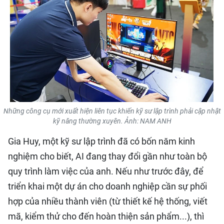
QUỐC TẾ
THỂ THAO
DU LỊCH
HỒ SƠ - TƯ LIỆU
Những công cụ mới xuất hiện liên tục khiến kỹ sư lập trình phải cập nhật
NHÂN DÂN ĐIỆN TỬ
kỹ năng thường xuyên. Ảnh: NAM ANH
NHÂN DÂN HẰNG THÁNG
Gia Huy, một kỹ sư lập trình đã có bốn năm kinh
nghiệm cho biết, AI đang thay đổi gần như toàn bộ
NHÂN DÂN CUỐI TUẦN
quy trình làm việc của anh. Nếu như trước đây, để
triển khai một dự án cho doanh nghiệp cần sự phối
hợp của nhiều thành viên (từ thiết kế hệ thống, viết
mã, kiểm thử cho đến hoàn thiện sản phẩm...), thì