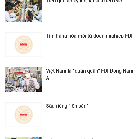
Tiền gửi lập kỷ lục, lãi suất leo cao
Tìm hàng hóa mới từ doanh nghiệp FDI
Việt Nam là “quán quân” FDI Đông Nam
Á
Sầu riêng “lên sàn”