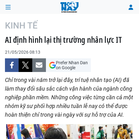
KINH TẾ
AI định hình lại thị trường nhân lực IT
TRANG CHỦ
21/05/2026 08:13
THỜI SỰ
Prefer Nhan Dan
on Google
CHÍNH TRỊ
Chỉ trong vài năm trở lại đây, trí tuệ nhân tạo (AI) đã
XÃ HỘI
làm thay đổi sâu sắc cách vận hành của ngành công
nghiệp phần mềm. Những công việc từng cần cả một
KINH TẾ
nhóm kỹ sư phối hợp nhiều tuần lễ nay có thể được
hoàn thiện chỉ trong vài ngày với sự hỗ trợ của AI.
ĐÔ THỊ
VĂN HÓA - VĂN NGHỆ