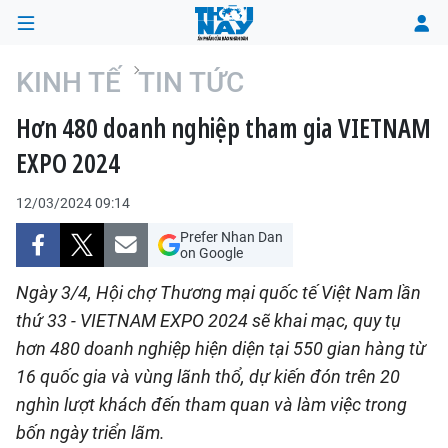
KINH TẾ
TIN TỨC
Hơn 480 doanh nghiệp tham gia VIETNAM
TRANG CHỦ
EXPO 2024
THỜI SỰ
12/03/2024 09:14
CHÍNH TRỊ
Prefer Nhan Dan
on Google
XÃ HỘI
Ngày 3/4, Hội chợ Thương mại quốc tế Việt Nam lần
thứ 33 - VIETNAM EXPO 2024 sẽ khai mạc, quy tụ
KINH TẾ
hơn 480 doanh nghiệp hiện diện tại 550 gian hàng từ
16 quốc gia và vùng lãnh thổ, dự kiến đón trên 20
ĐÔ THỊ
nghìn lượt khách đến tham quan và làm việc trong
VĂN HÓA - VĂN NGHỆ
bốn ngày triển lãm.