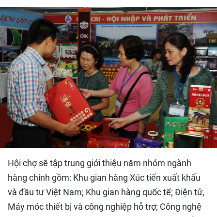
QUỐC TẾ
THỂ THAO
DU LỊCH
HỒ SƠ - TƯ LIỆU
NHÂN DÂN ĐIỆN TỬ
NHÂN DÂN HẰNG THÁNG
NHÂN DÂN CUỐI TUẦN
Hội chợ sẽ tập trung giới thiệu năm nhóm ngành
hàng chính gồm: Khu gian hàng Xúc tiến xuất khẩu
và đầu tư Việt Nam; Khu gian hàng quốc tế; Điện tử,
Máy móc thiết bị và công nghiệp hỗ trợ; Công nghệ