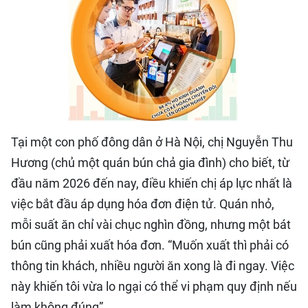
QUỐC TẾ
THỂ THAO
DU LỊCH
HỒ SƠ - TƯ LIỆU
Tại một con phố đông dân ở Hà Nội, chị Nguyễn Thu
NHÂN DÂN ĐIỆN TỬ
Hương (chủ một quán bún chả gia đình) cho biết, từ
đầu năm 2026 đến nay, điều khiến chị áp lực nhất là
NHÂN DÂN HẰNG THÁNG
việc bắt đầu áp dụng hóa đơn điện tử. Quán nhỏ,
mỗi suất ăn chỉ vài chục nghìn đồng, nhưng một bát
NHÂN DÂN CUỐI TUẦN
bún cũng phải xuất hóa đơn. “Muốn xuất thì phải có
thông tin khách, nhiều người ăn xong là đi ngay. Việc
này khiến tôi vừa lo ngại có thể vi phạm quy định nếu
làm không đúng”.