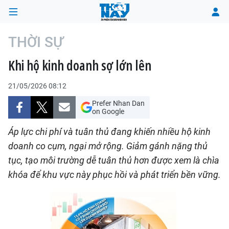
THỜI SỰ
Khi hộ kinh doanh sợ lớn lên
TRANG CHỦ
21/05/2026 08:12
THỜI SỰ
Prefer Nhan Dan
on Google
CHÍNH TRỊ
Áp lực chi phí và tuân thủ đang khiến nhiều hộ kinh
XÃ HỘI
doanh co cụm, ngại mở rộng. Giảm gánh nặng thủ
tục, tạo môi trường dễ tuân thủ hơn được xem là chìa
KINH TẾ
khóa để khu vực này phục hồi và phát triển bền vững.
ĐÔ THỊ
VĂN HÓA - VĂN NGHỆ