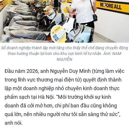
QUỐC TẾ
THỂ THAO
DU LỊCH
Số doanh nghiệp thành lập mới tăng cho thấy thể chế đang chuyển động
HỒ SƠ - TƯ LIỆU
theo hướng thuận lợi hơn cho khu vực kinh tế tư nhân. Ảnh: NAM
NGUYỄN
NHÂN DÂN ĐIỆN TỬ
Đầu năm 2026, anh Nguyễn Duy Minh (từng làm việc
trong lĩnh vực thương mại điện tử) quyết định thành
NHÂN DÂN HẰNG THÁNG
lập một doanh nghiệp nhỏ chuyên kinh doanh thực
NHÂN DÂN CUỐI TUẦN
phẩm sạch tại Hà Nội. “Môi trường khởi sự kinh
doanh đã cởi mở hơn, chi phí ban đầu cũng không
quá lớn, nên nhiều người như tôi sẵn sàng thử sức”,
anh nói.