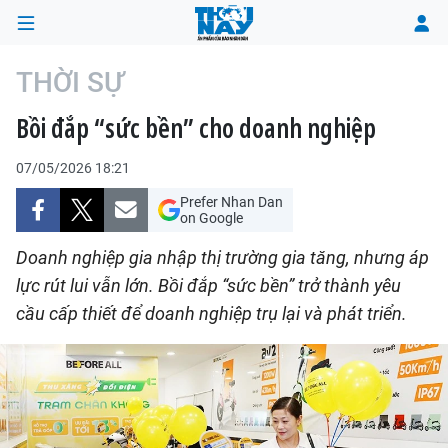
THỜI SỰ
Bồi đắp “sức bền” cho doanh nghiệp
TRANG CHỦ
07/05/2026 18:21
THỜI SỰ
Prefer Nhan Dan
on Google
CHÍNH TRỊ
Doanh nghiệp gia nhập thị trường gia tăng, nhưng áp
XÃ HỘI
lực rút lui vẫn lớn. Bồi đắp “sức bền” trở thành yêu
cầu cấp thiết để doanh nghiệp trụ lại và phát triển.
KINH TẾ
ĐÔ THỊ
VĂN HÓA - VĂN NGHỆ