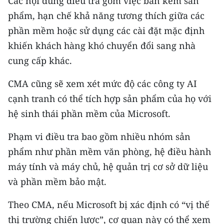
Các nội dung điều tra gồm việc bán kèm sản
TIN MỚI
phẩm, hạn chế khả năng tương thích giữa các
phần mềm hoặc sử dụng các cài đặt mặc định
TIN ĐỊA PHƯƠNG
khiến khách hàng khó chuyển đổi sang nhà
Trung du và miền núi phía Bắc
cung cấp khác.
Đồng bằng sông Hồng
CMA cũng sẽ xem xét mức độ các công ty AI
cạnh tranh có thể tích hợp sản phẩm của họ với
Bắc Trung Bộ
hệ sinh thái phần mềm của Microsoft.
Duyên hải Nam Trung Bộ và Tây
Nguyên
Phạm vi điều tra bao gồm nhiều nhóm sản
phẩm như phần mềm văn phòng, hệ điều hành
Đông Nam Bộ
máy tính và máy chủ, hệ quản trị cơ sở dữ liệu
Đồng bằng sông Cửu Long
và phần mềm bảo mật.
Chuyên trang Hà Nội
Theo CMA, nếu Microsoft bị xác định có “vị thế
thị trường chiến lược”, cơ quan này có thể xem
Chuyên trang TP. Hồ Chí Minh