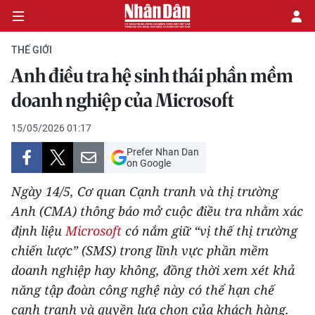
THẾ GIỚI
Anh điều tra hệ sinh thái phần mềm
CHÍNH TRỊ
doanh nghiệp của Microsoft
KINH TẾ
15/05/2026 01:17
Prefer Nhan Dan
VĂN HÓA
on Google
Ngày 14/5, Cơ quan Cạnh tranh và thị trường
XÃ HỘI
Anh (CMA) thông báo mở cuộc điều tra nhằm xác
định liệu
Microsoft
có nắm giữ “vị thế thị trường
PHÁP LUẬT
chiến lược” (SMS) trong lĩnh vực phần mềm
DU LỊCH
doanh nghiệp hay không, đồng thời xem xét khả
năng tập đoàn công nghệ này có thể hạn chế
THẾ GIỚI
cạnh tranh và quyền lựa chọn của khách hàng.