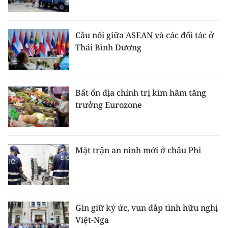
Cầu nối giữa ASEAN và các đối tác ở
Thái Bình Dương
Bất ổn địa chính trị kìm hãm tăng
trưởng Eurozone
Mặt trận an ninh mới ở châu Phi
Gìn giữ ký ức, vun đắp tình hữu nghị
Việt-Nga