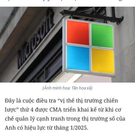
THỂ THAO
GIÁO DỤC
Y TẾ
KHOA HỌC - CÔNG NGHỆ
MÔI TRƯỜNG
BẠN ĐỌC
(Ảnh minh họa: Tân hoa xã)
KIỂM CHỨNG THÔNG TIN
Đây là cuộc điều tra “vị thế thị trường chiến
TRI THỨC CHUYÊN SÂU
lược” thứ 4 được CMA triển khai kể từ khi cơ
chế quản lý cạnh tranh trong thị trường số của
54 DÂN TỘC VIỆT NAM
Anh có hiệu lực từ tháng 1/2025.