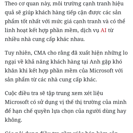
Media Pháp luật
Theo cơ quan này, môi trường cạnh tranh hiệu
quả sẽ giúp khách hàng tiếp cận được các sản
Media Du lịch
phẩm tốt nhất với mức giá cạnh tranh và có thể
Media Thế giới
linh hoạt kết hợp phần mềm, dịch vụ
AI
từ
nhiều nhà cung cấp khác nhau.
Media Thể thao
Tuy nhiên, CMA cho rằng đã xuất hiện những lo
Media Giáo dục
ngại về khả năng khách hàng tại Anh gặp khó
Media Y tế
khăn khi kết hợp phần mềm của Microsoft với
sản phẩm từ các nhà cung cấp khác.
Media Khoa học - Công nghệ
Cuộc điều tra sẽ tập trung xem xét liệu
Media Môi trường
Microsoft có sử dụng vị thế thị trường của mình
Ảnh
để hạn chế quyền lựa chọn của người dùng hay
không.
Infographic