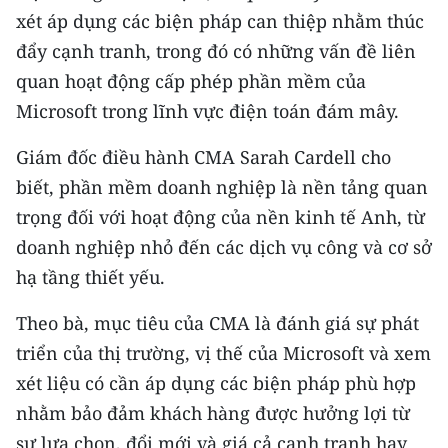
xét áp dụng các biện pháp can thiệp nhằm thúc
CHUYÊN ĐỀ
đẩy cạnh tranh, trong đó có những vấn đề liên
quan hoạt động cấp phép phần mềm của
CÁC CHUYÊN TRANG
Microsoft trong lĩnh vực điện toán đám mây.
VỀ BÁO NHÂN DÂN
Giám đốc điều hành CMA Sarah Cardell cho
biết, phần mềm doanh nghiệp là nền tảng quan
THỜI NAY
trọng đối với hoạt động của nền kinh tế Anh, từ
doanh nghiệp nhỏ đến các dịch vụ công và cơ sở
NHÂN DÂN CUỐI TUẦN
hạ tầng thiết yếu.
NHÂN DÂN HẰNG THÁNG
Theo bà, mục tiêu của CMA là đánh giá sự phát
MUA BÁO
triển của thị trường, vị thế của Microsoft và xem
xét liệu có cần áp dụng các biện pháp phù hợp
ĐỌC BÁO IN
nhằm bảo đảm khách hàng được hưởng lợi từ
sự lựa chọn, đổi mới và giá cả cạnh tranh hay