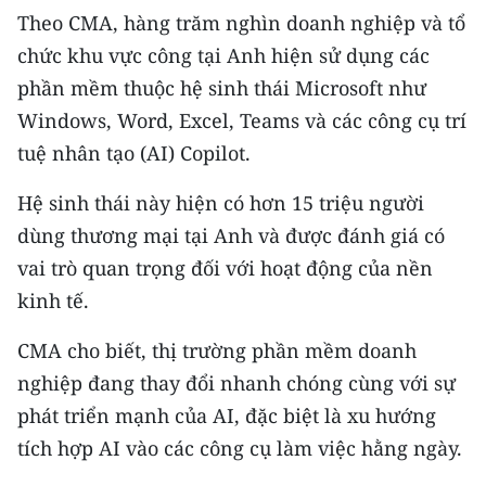
CHƯƠNG TRÌNH OCOP - MỖI XÃ
Theo CMA, hàng trăm nghìn doanh nghiệp và tổ
MỘT SẢN PHẨM
chức khu vực công tại Anh hiện sử dụng các
phần mềm thuộc hệ sinh thái Microsoft như
RADIO
Windows, Word, Excel, Teams và các công cụ trí
tuệ nhân tạo (AI) Copilot.
MEDIA CENTER
Hệ sinh thái này hiện có hơn 15 triệu người
E-Magazine
dùng thương mại tại Anh và được đánh giá có
Video
vai trò quan trọng đối với hoạt động của nền
kinh tế.
Media Chính trị
CMA cho biết, thị trường phần mềm doanh
Media Kinh tế
nghiệp đang thay đổi nhanh chóng cùng với sự
Media Văn hóa
phát triển mạnh của AI, đặc biệt là xu hướng
tích hợp AI vào các công cụ làm việc hằng ngày.
Media Xã hội