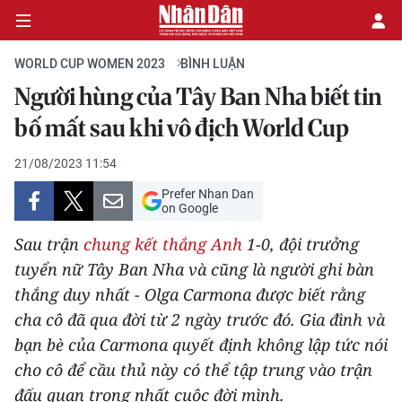
WORLD CUP WOMEN 2023
BÌNH LUẬN
Người hùng của Tây Ban Nha biết tin
BÌNH LUẬN
bố mất sau khi vô địch World Cup
KHOẢNH KHẮC
21/08/2023 11:54
Prefer Nhan Dan
LỊCH THI ĐẤU
on Google
Sau trận
chung kết thắng Anh
1-0, đội trưởng
tuyển nữ Tây Ban Nha và cũng là người ghi bàn
thắng duy nhất - Olga Carmona được biết rằng
cha cô đã qua đời từ 2 ngày trước đó. Gia đình và
bạn bè của Carmona quyết định không lập tức nói
cho cô để cầu thủ này có thể tập trung vào trận
đấu quan trọng nhất cuộc đời mình.