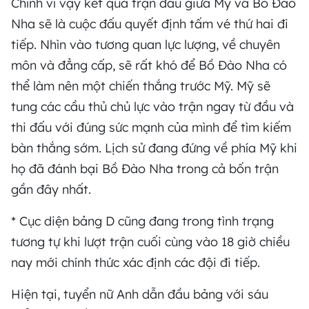
Chính vì vậy kết quả trận đấu giữa Mỹ và Bồ Đào
Nha sẽ là cuộc đấu quyết định tấm vé thứ hai đi
tiếp. Nhìn vào tương quan lực lượng, về chuyên
môn và đẳng cấp, sẽ rất khó để Bồ Đào Nha có
thể làm nên một chiến thắng trước Mỹ. Mỹ sẽ
tung các cầu thủ chủ lực vào trận ngay từ đầu và
thi đấu với đúng sức mạnh của mình để tìm kiếm
bàn thắng sớm. Lịch sử đang đứng về phía Mỹ khi
họ đã đánh bại Bồ Đào Nha trong cả bốn trận
gần đây nhất.
* Cục diện bảng D cũng đang trong tình trạng
tương tự khi lượt trận cuối cùng vào 18 giờ chiều
nay mới chính thức xác định các đội đi tiếp.
Hiện tại, tuyển nữ Anh dẫn đầu bảng với sáu