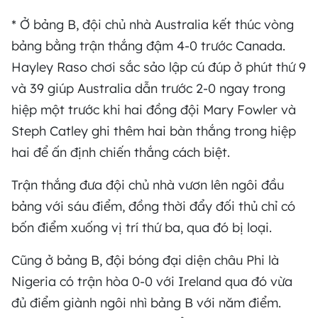
* Ở bảng B, đội chủ nhà Australia kết thúc vòng
bảng bằng trận thắng đậm 4-0 trước Canada.
Hayley Raso chơi sắc sảo lập cú đúp ở phút thứ 9
và 39 giúp Australia dẫn trước 2-0 ngay trong
hiệp một trước khi hai đồng đội Mary Fowler và
Steph Catley ghi thêm hai bàn thắng trong hiệp
hai để ấn định chiến thắng cách biệt.
Trận thắng đưa đội chủ nhà vươn lên ngôi đầu
bảng với sáu điểm, đồng thời đẩy đối thủ chỉ có
bốn điểm xuống vị trí thứ ba, qua đó bị loại.
Cũng ở bảng B, đội bóng đại diện châu Phi là
Nigeria có trận hòa 0-0 với Ireland qua đó vừa
đủ điểm giành ngôi nhì bảng B với năm điểm.