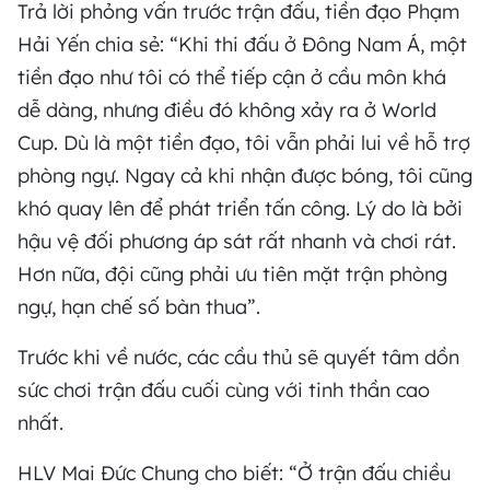
Trả lời phỏng vấn trước trận đấu, tiền đạo Phạm
Hải Yến chia sẻ: “Khi thi đấu ở Đông Nam Á, một
tiền đạo như tôi có thể tiếp cận ở cầu môn khá
dễ dàng, nhưng điều đó không xảy ra ở World
Cup. Dù là một tiền đạo, tôi vẫn phải lui về hỗ trợ
phòng ngự. Ngay cả khi nhận được bóng, tôi cũng
khó quay lên để phát triển tấn công. Lý do là bởi
hậu vệ đối phương áp sát rất nhanh và chơi rát.
Hơn nữa, đội cũng phải ưu tiên mặt trận phòng
ngự, hạn chế số bàn thua”.
Trước khi về nước, các cầu thủ sẽ quyết tâm dồn
sức chơi trận đấu cuối cùng với tinh thần cao
nhất.
HLV Mai Đức Chung cho biết: “Ở trận đấu chiều