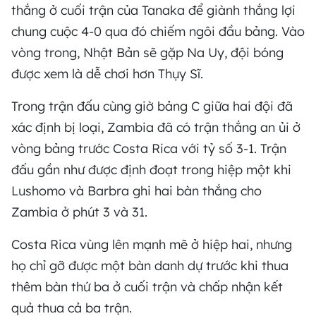
thắng ở cuối trận của Tanaka để giành thắng lợi
chung cuộc 4-0 qua đó chiếm ngôi đầu bảng. Vào
vòng trong, Nhật Bản sẽ gặp Na Uy, đội bóng
được xem là dễ chơi hơn Thụy Sĩ.
Trong trận đấu cùng giờ bảng C giữa hai đội đã
xác định bị loại, Zambia đã có trận thắng an ủi ở
vòng bảng trước Costa Rica với tỷ số 3-1. Trận
đấu gần như được định đoạt trong hiệp một khi
Lushomo và Barbra ghi hai bàn thắng cho
Zambia ở phút 3 và 31.
Costa Rica vùng lên mạnh mẽ ở hiệp hai, nhưng
họ chỉ gỡ được một bàn danh dự trước khi thua
thêm bàn thứ ba ở cuối trận và chấp nhận kết
quả thua cả ba trận.