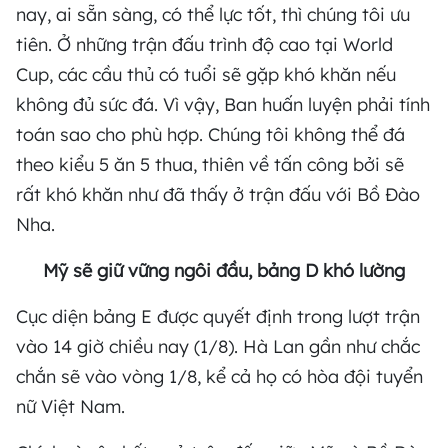
nay, ai sẵn sàng, có thể lực tốt, thì chúng tôi ưu
tiên. Ở những trận đấu trình độ cao tại World
Cup, các cầu thủ có tuổi sẽ gặp khó khăn nếu
không đủ sức đá. Vì vậy, Ban huấn luyện phải tính
toán sao cho phù hợp. Chúng tôi không thể đá
theo kiểu 5 ăn 5 thua, thiên về tấn công bởi sẽ
rất khó khăn như đã thấy ở trận đấu với Bồ Đào
Nha.
Mỹ sẽ giữ vững ngôi đầu, bảng D khó lường
Cục diện bảng E được quyết định trong lượt trận
vào 14 giờ chiều nay (1/8). Hà Lan gần như chắc
chắn sẽ vào vòng 1/8, kể cả họ có hòa đội tuyển
nữ Việt Nam.