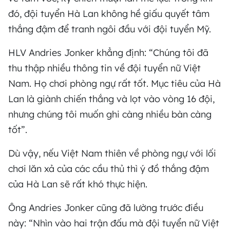
đó, đội tuyển Hà Lan không hề giấu quyết tâm
thắng đậm để tranh ngôi đầu với đội tuyển Mỹ.
HLV Andries Jonker khẳng định: “Chúng tôi đã
thu thập nhiều thông tin về đội tuyển nữ Việt
Nam. Họ chơi phòng ngự rất tốt. Mục tiêu của Hà
Lan là giành chiến thắng và lọt vào vòng 16 đội,
nhưng chúng tôi muốn ghi càng nhiều bàn càng
tốt”.
Dù vậy, nếu Việt Nam thiên về phòng ngự với lối
chơi lăn xả của các cầu thủ thì ý đồ thắng đậm
của Hà Lan sẽ rất khó thực hiện.
Ông Andries Jonker cũng đã lường trước điều
này: “Nhìn vào hai trận đấu mà đội tuyển nữ Việt