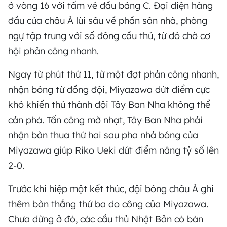
ở vòng 16 với tấm vé đầu bảng C. Đại diện hàng
đầu của châu Á lùi sâu về phần sân nhà, phòng
ngự tập trung với số đông cầu thủ, từ đó chờ cơ
hội phản công nhanh.
Ngay từ phút thứ 11, từ một đợt phản công nhanh,
nhận bóng từ đồng đội, Miyazawa dứt điểm cực
khó khiến thủ thành đội Tây Ban Nha không thể
cản phá. Tấn công mờ nhạt, Tây Ban Nha phải
nhận bàn thua thứ hai sau pha nhả bóng của
Miyazawa giúp Riko Ueki dứt điểm nâng tỷ số lên
2-0.
Trước khi hiệp một kết thúc, đội bóng châu Á ghi
thêm bàn thắng thứ ba do công của Miyazawa.
Chưa dừng ở đó, các cầu thủ Nhật Bản có bàn