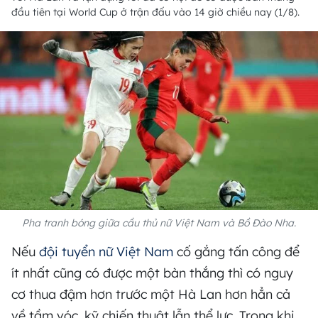
đầu tiên tại World Cup ở trận đấu vào 14 giờ chiều nay (1/8).
Pha tranh bóng giữa cầu thủ nữ Việt Nam và Bồ Đào Nha.
Nếu
đội tuyển nữ Việt Nam
cố gắng tấn công để
ít nhất cũng có được một bàn thắng thì có nguy
cơ thua đậm hơn trước một Hà Lan hơn hẳn cả
về tầm vóc, kỹ chiến thuật lẫn thể lực. Trong khi