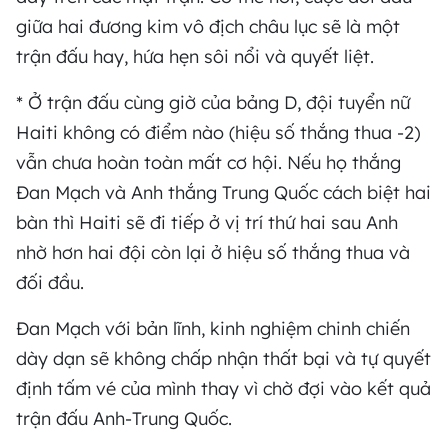
giữa hai đương kim vô địch châu lục sẽ là một
trận đấu hay, hứa hẹn sôi nổi và quyết liệt.
* Ở trận đấu cùng giờ của bảng D, đội tuyển nữ
Haiti không có điểm nào (hiệu số thắng thua -2)
vẫn chưa hoàn toàn mất cơ hội. Nếu họ thắng
Đan Mạch và Anh thắng Trung Quốc cách biệt hai
bàn thì Haiti sẽ đi tiếp ở vị trí thứ hai sau Anh
nhờ hơn hai đội còn lại ở hiệu số thắng thua và
đối đầu.
Đan Mạch với bản lĩnh, kinh nghiệm chinh chiến
dày dạn sẽ không chấp nhận thất bại và tự quyết
định tấm vé của mình thay vì chờ đợi vào kết quả
trận đấu Anh-Trung Quốc.