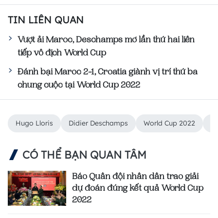
TIN LIÊN QUAN
Vượt ải Maroc, Deschamps mơ lần thứ hai liên
tiếp vô địch World Cup
Đánh bại Maroc 2-1, Croatia giành vị trí thứ ba
chung cuộc tại World Cup 2022
Hugo Lloris
Didier Deschamps
World Cup 2022
độ
CÓ THỂ BẠN QUAN TÂM
Báo Quân đội nhân dân trao giải
dự đoán đúng kết quả World Cup
2022