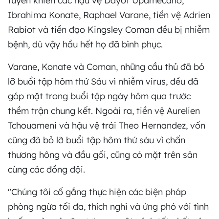
tuyển khiến các hậu vệ Dayot Upamecano,
Ibrahima Konate, Raphael Varane, tiền vệ Adrien
Rabiot và tiền đạo Kingsley Coman đều bị nhiễm
bệnh, dù vậy hầu hết họ đã bình phục.
Varane, Konate và Coman, những cầu thủ đã bỏ
lỡ buổi tập hôm thứ Sáu vì nhiễm virus, đều đã
góp mặt trong buổi tập ngày hôm qua trước
thềm trận chung kết. Ngoài ra, tiền vệ Aurelien
Tchouameni và hậu vệ trái Theo Hernandez, vốn
cũng đã bỏ lỡ buổi tập hôm thứ sáu vì chấn
thương hông và đầu gối, cũng có mặt trên sân
cùng các đồng đội.
"Chúng tôi cố gắng thực hiện các biện pháp
phòng ngừa tối đa, thích nghi và ứng phó với tình