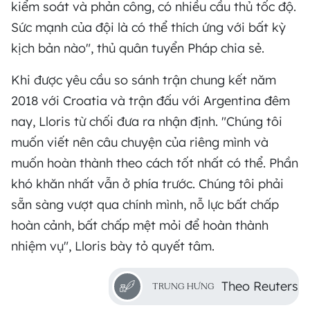
kiểm soát và phản công, có nhiều cầu thủ tốc độ.
Sức mạnh của đội là có thể thích ứng với bất kỳ
kịch bản nào", thủ quân tuyển Pháp chia sẻ.
Khi được yêu cầu so sánh trận chung kết năm
2018 với Croatia và trận đấu với Argentina đêm
nay, Lloris từ chối đưa ra nhận định. "Chúng tôi
muốn viết nên câu chuyện của riêng mình và
muốn hoàn thành theo cách tốt nhất có thể. Phần
khó khăn nhất vẫn ở phía trước. Chúng tôi phải
sẵn sàng vượt qua chính mình, nỗ lực bất chấp
hoàn cảnh, bất chấp mệt mỏi để hoàn thành
nhiệm vụ", Lloris bày tỏ quyết tâm.
Theo Reuters
TRUNG HƯNG