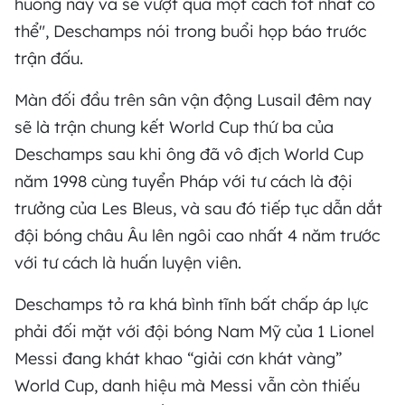
huống này và sẽ vượt qua một cách tốt nhất có
thể", Deschamps nói trong buổi họp báo trước
trận đấu.
Màn đối đầu trên sân vận động Lusail đêm nay
sẽ là trận chung kết World Cup thứ ba của
Deschamps sau khi ông đã vô địch World Cup
năm 1998 cùng tuyển Pháp với tư cách là đội
trưởng của Les Bleus, và sau đó tiếp tục dẫn dắt
đội bóng châu Âu lên ngôi cao nhất 4 năm trước
với tư cách là huấn luyện viên.
Deschamps tỏ ra khá bình tĩnh bất chấp áp lực
phải đối mặt với đội bóng Nam Mỹ của 1 Lionel
Messi đang khát khao “giải cơn khát vàng”
World Cup, danh hiệu mà Messi vẫn còn thiếu