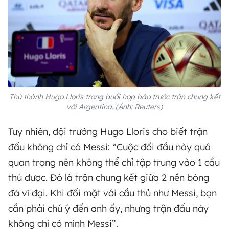
Thủ thành Hugo Lloris trong buổi họp báo trước trận chung kết
với Argentina. (Ảnh: Reuters)
Tuy nhiên, đội trưởng Hugo Lloris cho biết trận
đấu không chỉ có Messi: “Cuộc đối đầu này quá
quan trọng nên không thể chỉ tập trung vào 1 cầu
thủ được. Đó là trận chung kết giữa 2 nền bóng
đá vĩ đại. Khi đối mặt với cầu thủ như Messi, bạn
cần phải chú ý đến anh ấy, nhưng trận đấu này
không chỉ có mình Messi”.