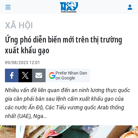
XÃ HỘI
Ứng phó diễn biến mới trên thị trường
TRANG CHỦ
xuất khẩu gạo
THỜI SỰ
09/08/2023 12:01
CHÍNH TRỊ
Prefer Nhan Dan
on Google
XÃ HỘI
Nhiều vấn đề liên quan đến an ninh lương thực quốc
gia cần phải bàn sau lệnh cấm xuất khẩu gạo của
KINH TẾ
các nước Ấn Độ, Các Tiểu vương quốc Arab thống
nhất (UAE), Nga…
ĐÔ THỊ
VĂN HÓA - VĂN NGHỆ