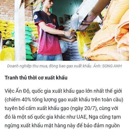
QUỐC TẾ
THỂ THAO
DU LỊCH
HỒ SƠ - TƯ LIỆU
Doanh nghiệp thu mua, đóng bao gạo xuất khẩu. Ảnh: SONG ANH
NHÂN DÂN ĐIỆN TỬ
Tranh thủ thời cơ xuất khẩu
NHÂN DÂN HẰNG THÁNG
Việc Ấn Độ, quốc gia xuất khẩu gạo lớn nhất thế giới
NHÂN DÂN CUỐI TUẦN
(chiếm 40% tổng lượng gạo xuất khẩu trên toàn cầu)
tuyên bố cấm xuất khẩu gạo (ngày 20/7), cùng với
đó là một số quốc gia khác như UAE, Nga cũng tạm
ngừng xuất khẩu mặt hàng này để bảo đảm nguồn