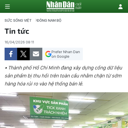
SỨC SỐNG VIỆT
ĐÔNG NAM BỘ
Tin tức
TRUNG DU VÀ MIỀN NÚI PHÍA BẮC
16/04/2026 08:11
Prefer Nhan Dan
ĐỒNG BẰNG SÔNG HỒNG
on Google
BẮC TRUNG BỘ
• Thành phố Hồ Chí Minh đang xây dựng cổng dữ liệu
sản phẩm bị thu hồi trên toàn cầu nhằm chặn từ sớm
DUYÊN HẢI NAM TRUNG BỘ VÀ
hàng hóa rủi ro vào hệ thống bán lẻ.
TÂY NGUYÊN
ĐÔNG NAM BỘ
ĐỒNG BẰNG SÔNG CỬU LONG