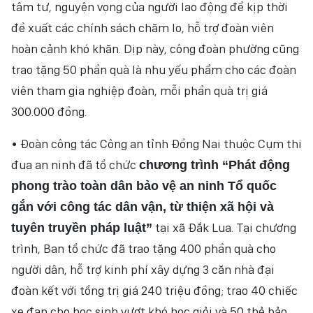
tâm tư, nguyện vọng của người lao động để kịp thời
đề xuất các chính sách chăm lo, hỗ trợ đoàn viên
hoàn cảnh khó khăn. Dịp này, công đoàn phường cũng
trao tặng 50 phần quà là nhu yếu phẩm cho các đoàn
viên tham gia nghiệp đoàn, mỗi phần quà trị giá
300.000 đồng.
• Đoàn công tác Công an tỉnh Đồng Nai thuộc Cụm thi
đua an ninh đã tổ chức
chương trình “Phát động
phong trào toàn dân bảo vệ an ninh Tổ quốc
gắn với công tác dân vận, từ thiện xã hội và
tại xã Đắk Lua. Tại chương
tuyên truyền pháp luật”
trình, Ban tổ chức đã trao tặng 400 phần quà cho
người dân, hỗ trợ kinh phí xây dựng 3 căn nhà đại
đoàn kết với tổng trị giá 240 triệu đồng; trao 40 chiếc
xe đạp cho học sinh vượt khó học giỏi và 50 thẻ bảo