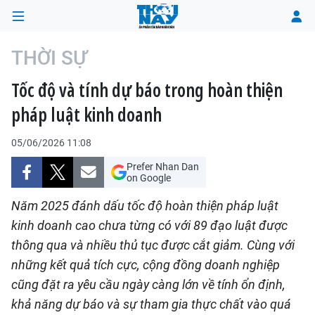
THỜI SỰ
Tốc độ và tính dự báo trong hoàn thiện
TRANG CHỦ
pháp luật kinh doanh
THỜI SỰ
05/06/2026 11:08
CHÍNH TRỊ
Prefer Nhan Dan
on Google
XÃ HỘI
Năm 2025 đánh dấu tốc độ hoàn thiện pháp luật
kinh doanh cao chưa từng có với 89 đạo luật được
KINH TẾ
thông qua và nhiều thủ tục được cắt giảm. Cùng với
những kết quả tích cực, cộng đồng doanh nghiệp
ĐÔ THỊ
cũng đặt ra yêu cầu ngày càng lớn về tính ổn định,
VĂN HÓA - VĂN NGHỆ
khả năng dự báo và sự tham gia thực chất vào quá