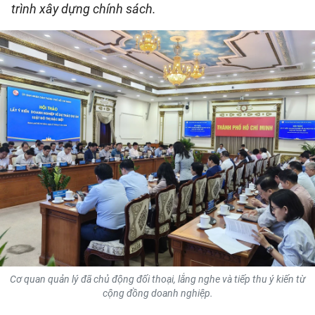
trình xây dựng chính sách.
QUỐC TẾ
THỂ THAO
DU LỊCH
HỒ SƠ - TƯ LIỆU
NHÂN DÂN ĐIỆN TỬ
NHÂN DÂN HẰNG THÁNG
NHÂN DÂN CUỐI TUẦN
Cơ quan quản lý đã chủ động đối thoại, lắng nghe và tiếp thu ý kiến từ
cộng đồng doanh nghiệp.