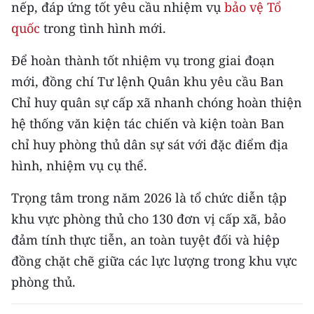
nếp, đáp ứng tốt yêu cầu nhiệm vụ
bảo vệ Tổ
TIN MỚI
quốc
trong tình hình mới.
TIN ĐỊA PHƯƠNG
Để hoàn thành tốt nhiệm vụ trong giai đoạn
Trung du và miền núi phía Bắc
mới, đồng chí Tư lệnh Quân khu yêu cầu Ban
Chỉ huy quân sự cấp xã nhanh chóng hoàn thiện
Đồng bằng sông Hồng
hệ thống văn kiện tác chiến và kiện toàn Ban
Bắc Trung Bộ
chỉ huy phòng thủ dân sự sát với đặc điểm địa
hình, nhiệm vụ cụ thể.
Duyên hải Nam Trung Bộ và Tây
Nguyên
Trọng tâm trong năm 2026 là tổ chức diễn tập
khu vực phòng thủ cho 130 đơn vị cấp xã, bảo
Đông Nam Bộ
đảm tính thực tiễn, an toàn tuyệt đối và hiệp
Đồng bằng sông Cửu Long
đồng chặt chẽ giữa các lực lượng trong khu vực
phòng thủ.
Chuyên trang Hà Nội
Chuyên trang TP. Hồ Chí Minh