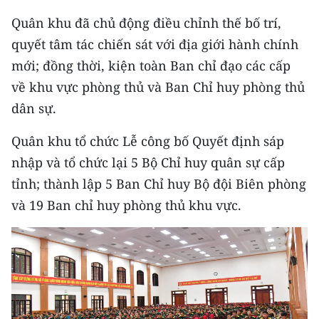
CHƯƠNG TRÌNH OCOP - MỖI XÃ
Quân khu đã chủ động điều chỉnh thế bố trí,
MỘT SẢN PHẨM
quyết tâm tác chiến sát với địa giới hành chính
mới; đồng thời, kiện toàn Ban chỉ đạo các cấp
RADIO
về khu vực phòng thủ và Ban Chỉ huy phòng thủ
MEDIA CENTER
dân sự.
E-Magazine
Quân khu tổ chức Lễ công bố Quyết định sáp
nhập và tổ chức lại 5 Bộ Chỉ huy quân sự cấp
Video
tỉnh; thành lập 5 Ban Chỉ huy Bộ đội Biên phòng
Media Chính trị
và 19 Ban chỉ huy phòng thủ khu vực.
Media Kinh tế
Media Văn hóa
Media Xã hội