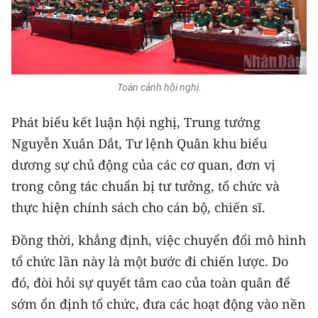
Media Pháp luật
Media Du lịch
Media Thế giới
Toàn cảnh hội nghị.
Media Thể thao
Phát biểu kết luận hội nghị, Trung tướng
Media Giáo dục
Nguyễn Xuân Dắt, Tư lệnh Quân khu biểu
Media Y tế
dương sự chủ động của các cơ quan, đơn vị
trong công tác chuẩn bị tư tưởng, tổ chức và
Media Khoa học - Công nghệ
thực hiện chính sách cho cán bộ, chiến sĩ.
Media Môi trường
Đồng thời, khẳng định, việc chuyển đổi mô hình
Ảnh
tổ chức lần này là một bước đi chiến lược. Do
đó, đòi hỏi sự quyết tâm cao của toàn quân để
Infographic
sớm ổn định tổ chức, đưa các hoạt động vào nền