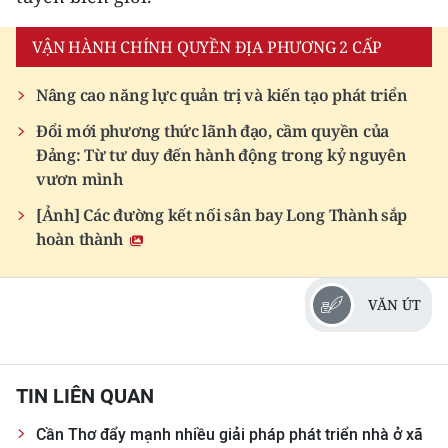
ENGLISH
VẬN HÀNH CHÍNH QUYỀN ĐỊA PHƯƠNG 2 CẤP
中文
Nâng cao năng lực quản trị và kiến tạo phát triển
FRANÇAIS
Đổi mới phương thức lãnh đạo, cầm quyền của
Đảng: Từ tư duy đến hành động trong kỷ nguyên
РУССКИЙ
vươn mình
ESPAÑOL
[Ảnh] Các đường kết nối sân bay Long Thành sắp
hoàn thành
한국어
VĂN ÚT
TIN LIÊN QUAN
Cần Thơ đẩy mạnh nhiều giải pháp phát triển nhà ở xã