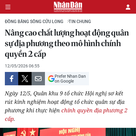
ĐỒNG BẰNG SÔNG CỬU LONG
TIN CHUNG
Nâng cao chất lượng hoạt động quân
CHÍNH TRỊ
sự địa phương theo mô hình chính
quyền 2 cấp
KINH TẾ
12/05/2026 06:55
VĂN HÓA
Prefer Nhan Dan
on Google
XÃ HỘI
Ngày 12/5, Quân khu 9 tổ chức Hội nghị sơ kết
PHÁP LUẬT
rút kinh nghiệm hoạt động tổ chức quân sự địa
phương khi thực hiện
chính quyền địa phương 2
DU LỊCH
cấp
.
THẾ GIỚI