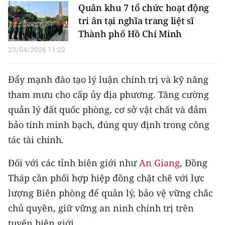
Quân khu 7 tổ chức hoạt động
tri ân tại nghĩa trang liệt sĩ
CHUYÊN ĐỀ
Thành phố Hồ Chí Minh
CÁC CHUYÊN TRANG
23/04/2026 11:22
VỀ BÁO NHÂN DÂN
Đẩy mạnh đào tạo lý luận chính trị và kỹ năng
tham mưu cho cấp ủy địa phương. Tăng cường
THỜI NAY
quản lý đất quốc phòng, cơ sở vật chất và đảm
bảo tính minh bạch, đúng quy định trong công
NHÂN DÂN CUỐI TUẦN
tác tài chính.
NHÂN DÂN HẰNG THÁNG
Đối với các tỉnh biên giới như
An Giang
, Đồng
MUA BÁO
Tháp cần phối hợp hiệp đồng chặt chẽ với lực
lượng Biên phòng để quản lý, bảo vệ vững chắc
ĐỌC BÁO IN
chủ quyền, giữ vững an ninh chính trị trên
tuyến biên giới.