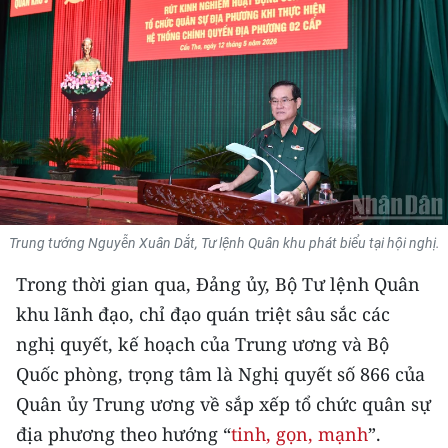
THỂ THAO
GIÁO DỤC
Y TẾ
KHOA HỌC - CÔNG NGHỆ
MÔI TRƯỜNG
Trung tướng Nguyễn Xuân Dắt, Tư lệnh Quân khu phát biểu tại hội nghị.
BẠN ĐỌC
Trong thời gian qua, Đảng ủy, Bộ Tư lệnh Quân
KIỂM CHỨNG THÔNG TIN
khu lãnh đạo, chỉ đạo quán triệt sâu sắc các
nghị quyết, kế hoạch của Trung ương và Bộ
TRI THỨC CHUYÊN SÂU
Quốc phòng, trọng tâm là Nghị quyết số 866 của
Quân ủy Trung ương về sắp xếp tổ chức quân sự
54 DÂN TỘC VIỆT NAM
địa phương theo hướng “
tinh, gọn, mạnh
”.