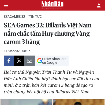
SEAGAMES 32
TIN TỨC
SEA Games 32: Billards Việt Nam
TIN TỨC
nắm chắc tấm Huy chương Vàng
carom 3 băng
BÌNH LUẬN SEAGAMES 32
11/05/2023 08:36
KHOẢNH KHẮC SEAGAMES 32
Prefer Nhan Dan
on Google
Hai cơ thủ Nguyễn Trần Thanh Tự và Nguyễn
Đức Anh Chiến lần lượt đánh bại các đối thủ của
mình ở 2 trận bán kết carom 3 băng để tạo ra
trận chung kết nội bộ của Billards Việt Nam.