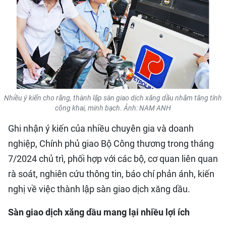
QUỐC TẾ
THỂ THAO
DU LỊCH
HỒ SƠ - TƯ LIỆU
Nhiều ý kiến cho rằng, thành lập sàn giao dịch xăng dầu nhằm tăng tính
công khai, minh bạch. Ảnh: NAM ANH
NHÂN DÂN ĐIỆN TỬ
Ghi nhận ý kiến của nhiều chuyên gia và doanh
NHÂN DÂN HẰNG THÁNG
nghiệp, Chính phủ giao Bộ Công thương trong tháng
7/2024 chủ trì, phối hợp với các bộ, cơ quan liên quan
NHÂN DÂN CUỐI TUẦN
rà soát, nghiên cứu thông tin, báo chí phản ánh, kiến
nghị về việc thành lập sàn giao dịch xăng dầu.
Sàn giao dịch xăng dầu mang lại nhiều lợi ích