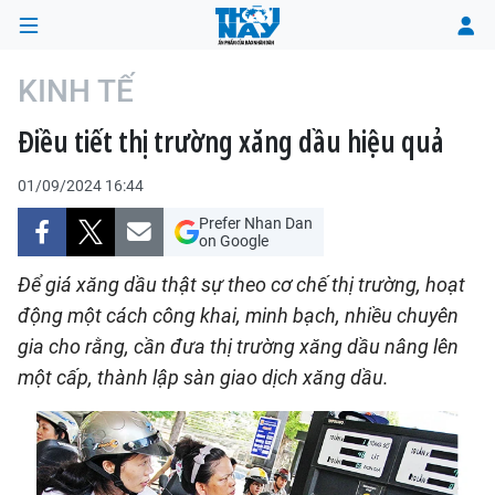
KINH TẾ
Điều tiết thị trường xăng dầu hiệu quả
TRANG CHỦ
01/09/2024 16:44
THỜI SỰ
Prefer Nhan Dan
on Google
CHÍNH TRỊ
Để giá xăng dầu thật sự theo cơ chế thị trường, hoạt
XÃ HỘI
động một cách công khai, minh bạch, nhiều chuyên
gia cho rằng, cần đưa thị trường xăng dầu nâng lên
KINH TẾ
một cấp, thành lập sàn giao dịch xăng dầu.
ĐÔ THỊ
VĂN HÓA - VĂN NGHỆ