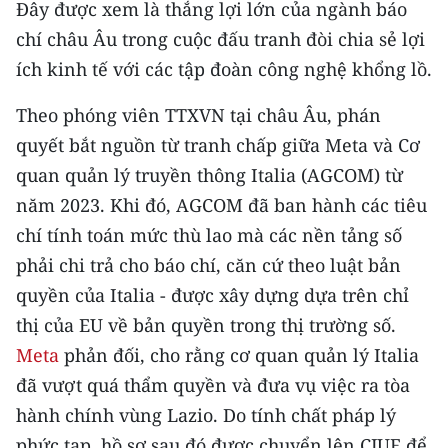
Đây được xem là thắng lợi lớn của ngành báo
THỂ THAO
chí châu Âu trong cuộc đấu tranh đòi chia sẻ lợi
ích kinh tế với các tập đoàn công nghệ khổng lồ.
GIÁO DỤC
Theo phóng viên TTXVN tại châu Âu, phán
Y TẾ
quyết bắt nguồn từ tranh chấp giữa Meta và Cơ
KHOA HỌC - CÔNG NGHỆ
quan quản lý truyền thông Italia (AGCOM) từ
năm 2023. Khi đó, AGCOM đã ban hành các tiêu
MÔI TRƯỜNG
chí tính toán mức thù lao mà các nền tảng số
phải chi trả cho báo chí, căn cứ theo luật bản
BẠN ĐỌC
quyền của Italia - được xây dựng dựa trên chỉ
KIỂM CHỨNG THÔNG TIN
thị của EU về bản quyền trong thị trường số.
Meta
phản đối, cho rằng cơ quan quản lý Italia
TRI THỨC CHUYÊN SÂU
đã vượt quá thẩm quyền và đưa vụ việc ra tòa
54 DÂN TỘC VIỆT NAM
hành chính vùng Lazio. Do tính chất pháp lý
phức tạp, hồ sơ sau đó được chuyển lên CJUE để