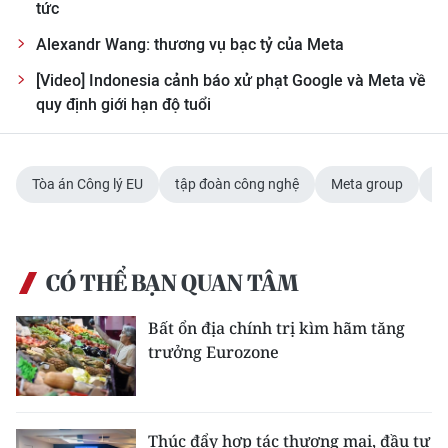
tức
ENGLISH
Alexandr Wang: thương vụ bạc tỷ của Meta
中文
[Video] Indonesia cảnh báo xử phạt Google và Meta về
quy định giới hạn độ tuổi
FRANÇAIS
РУССКИЙ
Tòa án Công lý EU
tập đoàn công nghệ
Meta group
th
ESPAÑOL
한국어
CÓ THỂ BẠN QUAN TÂM
Bất ổn địa chính trị kìm hãm tăng
trưởng Eurozone
Thúc đẩy hợp tác thương mại, đầu tư