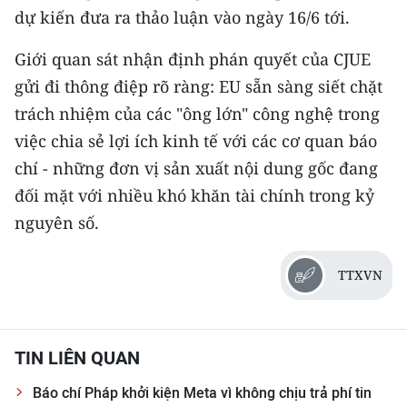
dự kiến đưa ra thảo luận vào ngày 16/6 tới.
CHUYÊN ĐỀ
Giới quan sát nhận định phán quyết của CJUE
CÁC CHUYÊN TRANG
gửi đi thông điệp rõ ràng: EU sẵn sàng siết chặt
trách nhiệm của các "ông lớn" công nghệ trong
việc chia sẻ lợi ích kinh tế với các cơ quan báo
VỀ BÁO NHÂN DÂN
chí - những đơn vị sản xuất nội dung gốc đang
THỜI NAY
đối mặt với nhiều khó khăn tài chính trong kỷ
nguyên số.
NHÂN DÂN CUỐI TUẦN
NHÂN DÂN HẰNG THÁNG
TTXVN
MUA BÁO
TIN LIÊN QUAN
ĐỌC BÁO IN
Báo chí Pháp khởi kiện Meta vì không chịu trả phí tin