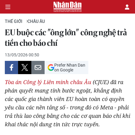
THẾ GIỚI
CHÂU ÂU
EU buộc các "ông lớn" công nghệ trả
CHÍNH TRỊ
tiền cho báo chí
KINH TẾ
13/05/2026 00:50
Prefer Nhan Dan
VĂN HÓA
on Google
Tòa án Công lý Liên minh châu Âu
(CJUE) đã ra
XÃ HỘI
phán quyết mang tính bước ngoặt, khẳng định
các quốc gia thành viên EU hoàn toàn có quyền
PHÁP LUẬT
yêu cầu các nền tảng số - trong đó có Meta - phải
DU LỊCH
trả thù lao công bằng cho các cơ quan báo chí khi
khai thác nội dung tin tức trực tuyến.
THẾ GIỚI