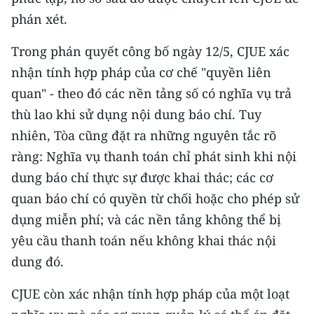
CHƯƠNG TRÌNH OCOP - MỖI XÃ
phán xét.
MỘT SẢN PHẨM
Trong phán quyết công bố ngày 12/5, CJUE xác
RADIO
nhận tính hợp pháp của cơ chế "quyền liên
quan" - theo đó các nền tảng số có nghĩa vụ trả
MEDIA CENTER
thù lao khi sử dụng nội dung báo chí. Tuy
nhiên, Tòa cũng đặt ra những nguyên tắc rõ
E-Magazine
ràng: Nghĩa vụ thanh toán chỉ phát sinh khi nội
Video
dung báo chí thực sự được khai thác; các cơ
Media Chính trị
quan báo chí có quyền từ chối hoặc cho phép sử
dụng miễn phí; và các nền tảng không thể bị
Media Kinh tế
yêu cầu thanh toán nếu không khai thác nội
Media Văn hóa
dung đó.
Media Xã hội
CJUE còn xác nhận tính hợp pháp của một loạt