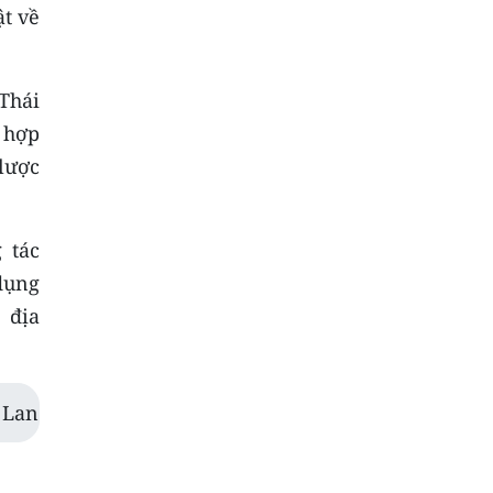
ật về
Thái
 hợp
 lược
 tác
dụng
 địa
 Lan