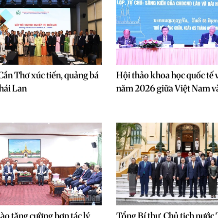
ần Thơ xúc tiến, quảng bá
Hội thảo khoa học quốc tế v
Thái Lan
năm 2026 giữa Việt Nam v
o tăng cường hợp tác lý
Tổng Bí thư, Chủ tịch nước