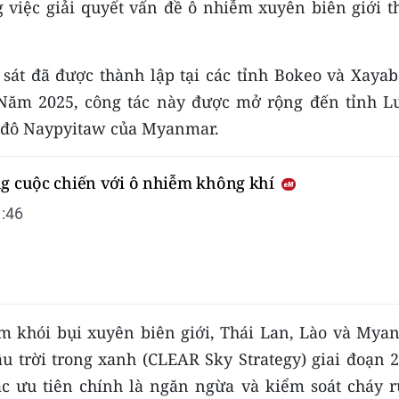
 việc giải quyết vấn đề ô nhiễm xuyên biên giới t
át đã được thành lập tại các tỉnh Bokeo và Xayab
 Năm 2025, công tác này được mở rộng đến tỉnh L
ủ đô Naypyitaw của Myanmar.
ng cuộc chiến với ô nhiễm không khí
:46
m khói bụi xuyên biên giới, Thái Lan, Lào và Mya
ầu trời trong xanh (CLEAR Sky Strategy) giai đoạn 
ác ưu tiên chính là ngăn ngừa và kiểm soát cháy r