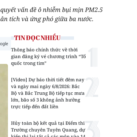
quyết vấn đề ô nhiễm bụi mịn PM2.5
hân tích và ứng phó giữa ba nước.
TIN ĐỌC NHIỀU
ogle
Thông báo chính thức về thời
gian đăng ký vé chương trình “Tổ
quốc trong tim”
[Video] Dự báo thời tiết đêm nay
và ngày mai ngày 6/8/2026: Bắc
Bộ và Bắc Trung Bộ tiếp tục mưa
lớn, bão số 3 không ảnh hưởng
trực tiếp đến đất liền
Hủy toàn bộ kết quả tại Điểm thi
Trường chuyên Tuyên Quang, dự
kiến thi lại tất cả các môn vào 14