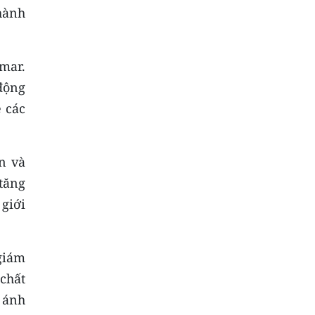
hành
mar.
 động
 các
n và
tăng
giới
giám
chất
 ánh