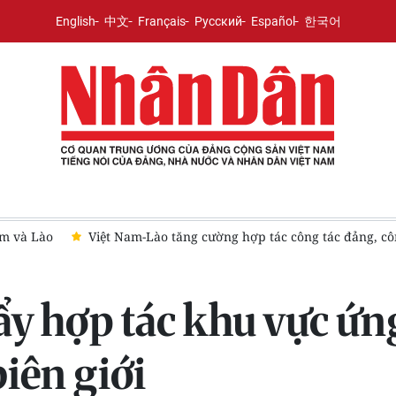
English
中文
Français
Русский
Español
한국어
am và Lào
Việt Nam-Lào tăng cường hợp tác công tác đảng, côn
ẩy hợp tác khu vực ứ
iên giới