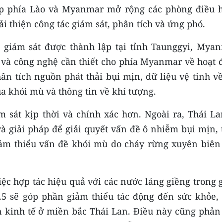
ợp phía Lào và Myanmar mở rộng các phòng điều 
 thiện công tác giám sát, phân tích và ứng phó.
 giám sát được thành lập tại tỉnh Taunggyi, Myan
ức và công nghệ cần thiết cho phía Myanmar về hoạt
n tích nguồn phát thải bụi mịn, dữ liệu vệ tinh về
 khói mù và thông tin về khí tượng.
 sát kịp thời và chính xác hơn. Ngoài ra, Thái La
 giải pháp để giải quyết vấn đề ô nhiễm bụi mịn, 
m thiểu vấn đề khói mù do cháy rừng xuyên biên 
ệc hợp tác hiệu quả với các nước láng giềng trong 
.5 sẽ góp phần giảm thiểu tác động đến sức khỏe, 
 kinh tế ở miền bắc Thái Lan. Điều này cũng phản