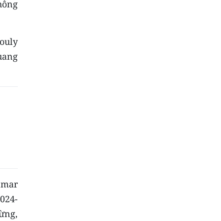
hông
ouly
uang
nmar
2024-
ừng,