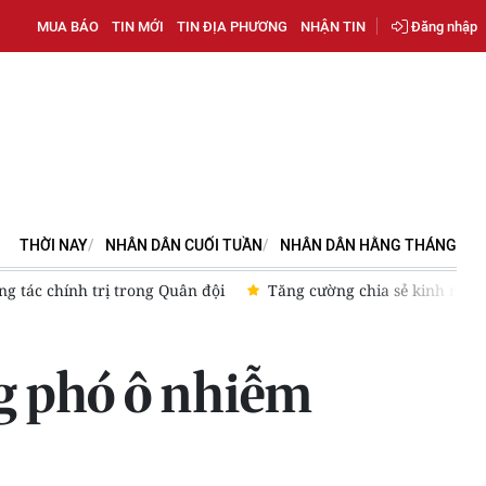
MUA BÁO
TIN MỚI
TIN ĐỊA PHƯƠNG
NHẬN TIN
Đăng nhập
THỜI NAY
NHÂN DÂN CUỐI TUẦN
NHÂN DÂN HẰNG THÁNG
g tác chính trị trong Quân đội
Tăng cường chia sẻ kinh nghiệ
ng phó ô nhiễm