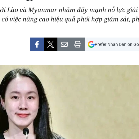
ới Lào và Myanmar nhằm đẩy mạnh nỗ lực giải 
ó có việc nâng cao hiệu quả phối hợp giám sát, p
Prefer Nhan Dan on Go