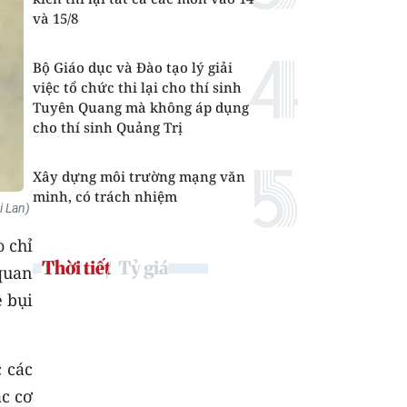
và 15/8
Bộ Giáo dục và Đào tạo lý giải
việc tổ chức thi lại cho thí sinh
Tuyên Quang mà không áp dụng
cho thí sinh Quảng Trị
Xây dựng môi trường mạng văn
minh, có trách nhiệm
i Lan)
o chỉ
Thời tiết
Tỷ giá
quan
 bụi
c các
c cơ