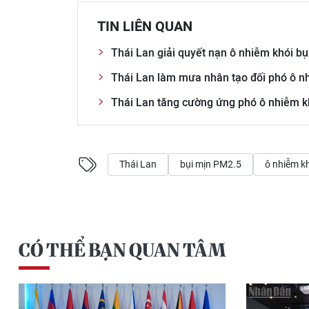
TIN LIÊN QUAN
Thái Lan giải quyết nạn ô nhiễm khói bụ
Thái Lan làm mưa nhân tạo đối phó ô n
Thái Lan tăng cường ứng phó ô nhiễm k
Thái Lan
bụi mịn PM2.5
ô nhiễm k
CÓ THỂ BẠN QUAN TÂM