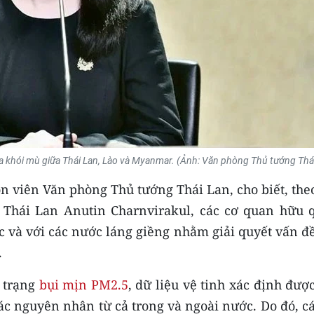
ừa khói mù giữa Thái Lan, Lào và Myanmar. (Ảnh: Văn phòng Thủ tướng Thá
n viên Văn phòng Thủ tướng Thái Lan, cho biết, the
 Thái Lan Anutin Charnvirakul, các cơ quan hữu 
 và với các nước láng giềng nhằm giải quyết vấn đề
.
h trạng
bụi mịn PM2.5
, dữ liệu vệ tinh xác định đượ
c nguyên nhân từ cả trong và ngoài nước. Do đó, cá