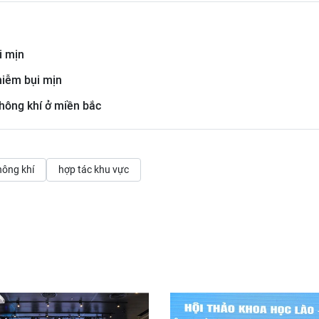
i mịn
hiễm bụi mịn
hông khí ở miền bắc
hông khí
hợp tác khu vực