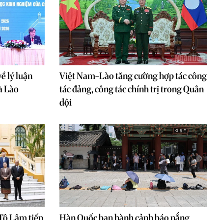
ề lý luận
Việt Nam-Lào tăng cường hợp tác công
à Lào
tác đảng, công tác chính trị trong Quân
đội
 Tô Lâm tiếp
Hàn Quốc ban hành cảnh báo nắng