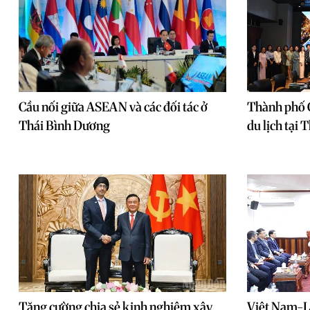
Cầu nối giữa ASEAN và các đối tác ở
Thành phố C
Thái Bình Dương
du lịch tại 
Tăng cường chia sẻ kinh nghiệm xây
Việt Nam-Là