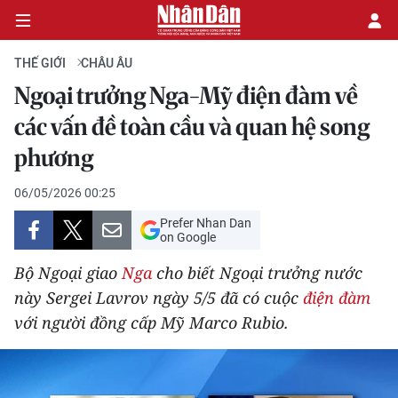
THẾ GIỚI
CHÂU ÂU
Ngoại trưởng Nga-Mỹ điện đàm về
CHÍNH TRỊ
các vấn đề toàn cầu và quan hệ song
phương
KINH TẾ
06/05/2026 00:25
VĂN HÓA
Prefer Nhan Dan
on Google
XÃ HỘI
Bộ Ngoại giao
Nga
cho biết Ngoại trưởng nước
PHÁP LUẬT
này Sergei Lavrov ngày 5/5 đã có cuộc
điện đàm
với người đồng cấp Mỹ Marco Rubio.
DU LỊCH
THẾ GIỚI