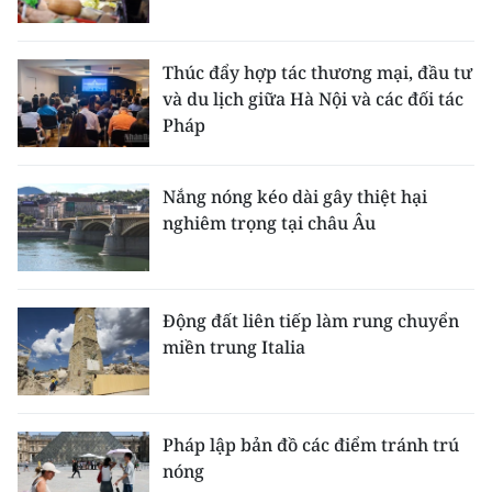
TIN MỚI
Thúc đẩy hợp tác thương mại, đầu tư
TIN ĐỊA PHƯƠNG
và du lịch giữa Hà Nội và các đối tác
Trung du và miền núi phía Bắc
Pháp
Đồng bằng sông Hồng
Nắng nóng kéo dài gây thiệt hại
Bắc Trung Bộ
nghiêm trọng tại châu Âu
Duyên hải Nam Trung Bộ và Tây
Nguyên
Động đất liên tiếp làm rung chuyển
Đông Nam Bộ
miền trung Italia
Đồng bằng sông Cửu Long
Chuyên trang Hà Nội
Pháp lập bản đồ các điểm tránh trú
nóng
Chuyên trang TP. Hồ Chí Minh