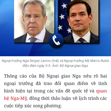
THỂ THAO
GIÁO DỤC
Y TẾ
KHOA HỌC - CÔNG NGHỆ
MÔI TRƯỜNG
Ngoại trưởng Nga Sergey Lavrov (trái) và Ngoại trưởng Mỹ Marco Rubio
BẠN ĐỌC
điện đàm ngày 5-5. Ảnh: Bộ Ngoại giao Nga.
Thông cáo của Bộ Ngoại giao Nga nêu rõ hai
KIỂM CHỨNG THÔNG TIN
ngoại trưởng đã trao đổi quan điểm về tình
TRI THỨC CHUYÊN SÂU
hình hiện tại trong các vấn đề quốc tế và
quan
hệ Nga-Mỹ
, đồng thời thảo luận về lịch trình các
54 DÂN TỘC VIỆT NAM
cuộc tiếp xúc song phương.