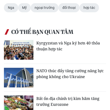
Media Pháp luật
Nga
Mỹ
ngoại trưởng
đối thoại
hợp tác
Media Du lịch
Media Thế giới
CÓ THỂ BẠN QUAN TÂM
Media Thể thao
Kyrgyzstan và Nga ký hơn 40 thỏa
Media Giáo dục
thuận hợp tác
Media Y tế
Media Khoa học - Công nghệ
NATO thúc đẩy tăng cường năng lực
phòng không cho Ukraine
Media Môi trường
Ảnh
Bất ổn địa chính trị kìm hãm tăng
Infographic
trưởng Eurozone