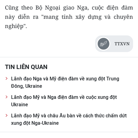
CHƯƠNG TRÌNH OCOP - MỖI XÃ
Cũng theo Bộ Ngoại giao Nga, cuộc điện đàm
MỘT SẢN PHẨM
này diễn ra "mang tính xây dựng và chuyên
nghiệp".
RADIO
TTXVN
MEDIA CENTER
E-Magazine
TIN LIÊN QUAN
Video
Lãnh đạo Nga và Mỹ điện đàm về xung đột Trung
Media Chính trị
Đông, Ukraine
Lãnh đạo Mỹ và Nga điện đàm về cuộc xung đột
Media Kinh tế
Ukraine
Media Văn hóa
Lãnh đạo Mỹ và châu Âu bàn về cách thức chấm dứt
xung đột Nga-Ukraine
Media Xã hội