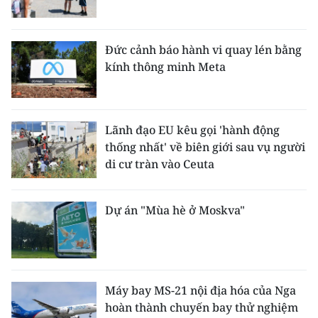
CHUYÊN ĐỀ
Đức cảnh báo hành vi quay lén bằng
CÁC CHUYÊN TRANG
kính thông minh Meta
VỀ BÁO NHÂN DÂN
Lãnh đạo EU kêu gọi 'hành động
THỜI NAY
thống nhất' về biên giới sau vụ người
di cư tràn vào Ceuta
NHÂN DÂN CUỐI TUẦN
Dự án "Mùa hè ở Moskva"
NHÂN DÂN HẰNG THÁNG
MUA BÁO
ĐỌC BÁO IN
Máy bay MS-21 nội địa hóa của Nga
hoàn thành chuyến bay thử nghiệm