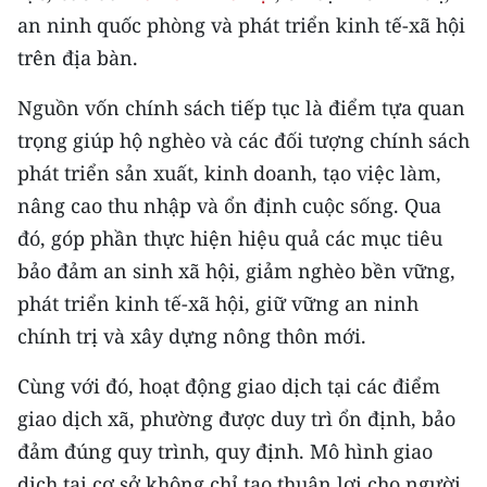
an ninh quốc phòng và phát triển kinh tế-xã hội
CHUYÊN ĐỀ
trên địa bàn.
CÁC CHUYÊN TRANG
Nguồn vốn chính sách tiếp tục là điểm tựa quan
trọng giúp hộ nghèo và các đối tượng chính sách
VỀ BÁO NHÂN DÂN
phát triển sản xuất, kinh doanh, tạo việc làm,
nâng cao thu nhập và ổn định cuộc sống. Qua
THỜI NAY
đó, góp phần thực hiện hiệu quả các mục tiêu
bảo đảm an sinh xã hội, giảm nghèo bền vững,
NHÂN DÂN CUỐI TUẦN
phát triển kinh tế-xã hội, giữ vững an ninh
NHÂN DÂN HẰNG THÁNG
chính trị và xây dựng nông thôn mới.
MUA BÁO
Cùng với đó, hoạt động giao dịch tại các điểm
giao dịch xã, phường được duy trì ổn định, bảo
ĐỌC BÁO IN
đảm đúng quy trình, quy định. Mô hình giao
dịch tại cơ sở không chỉ tạo thuận lợi cho người