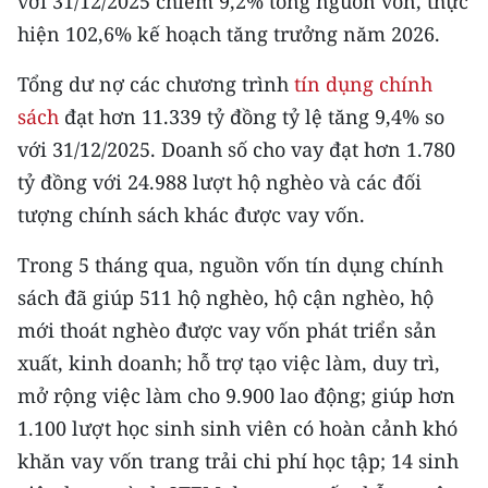
với 31/12/2025 chiếm 9,2% tổng nguồn vốn, thực
Media Pháp luật
hiện 102,6% kế hoạch tăng trưởng năm 2026.
Media Du lịch
Tổng dư nợ các chương trình
tín dụng chính
Media Thế giới
sách
đạt hơn 11.339 tỷ đồng tỷ lệ tăng 9,4% so
với 31/12/2025. Doanh số cho vay đạt hơn 1.780
Media Thể thao
tỷ đồng với 24.988 lượt hộ nghèo và các đối
Media Giáo dục
tượng chính sách khác được vay vốn.
Media Y tế
Trong 5 tháng qua, nguồn vốn tín dụng chính
sách đã giúp 511 hộ nghèo, hộ cận nghèo, hộ
Media Khoa học - Công nghệ
mới thoát nghèo được vay vốn phát triển sản
Media Môi trường
xuất, kinh doanh; hỗ trợ tạo việc làm, duy trì,
Ảnh
mở rộng việc làm cho 9.900 lao động; giúp hơn
1.100 lượt học sinh sinh viên có hoàn cảnh khó
Infographic
khăn vay vốn trang trải chi phí học tập; 14 sinh