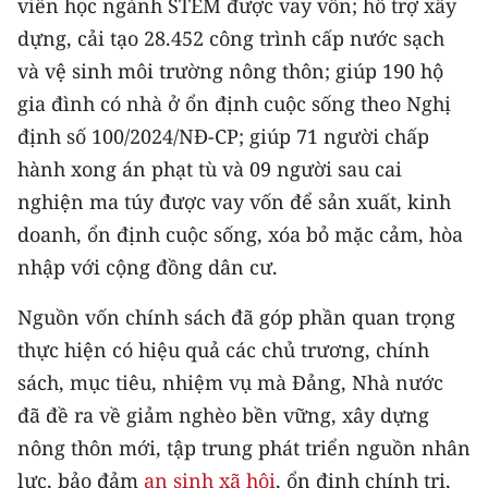
viên học ngành STEM được vay vốn; hỗ trợ xây
TIN MỚI
dựng, cải tạo 28.452 công trình cấp nước sạch
và vệ sinh môi trường nông thôn; giúp 190 hộ
TIN ĐỊA PHƯƠNG
gia đình có nhà ở ổn định cuộc sống theo Nghị
Trung du và miền núi phía Bắc
định số 100/2024/NĐ-CP; giúp 71 người chấp
hành xong án phạt tù và 09 người sau cai
Đồng bằng sông Hồng
nghiện ma túy được vay vốn để sản xuất, kinh
Bắc Trung Bộ
doanh, ổn định cuộc sống, xóa bỏ mặc cảm, hòa
nhập với cộng đồng dân cư.
Duyên hải Nam Trung Bộ và Tây
Nguyên
Nguồn vốn chính sách đã góp phần quan trọng
Đông Nam Bộ
thực hiện có hiệu quả các chủ trương, chính
sách, mục tiêu, nhiệm vụ mà Đảng, Nhà nước
Đồng bằng sông Cửu Long
đã đề ra về giảm nghèo bền vững, xây dựng
Chuyên trang Hà Nội
nông thôn mới, tập trung phát triển nguồn nhân
lực, bảo đảm
an sinh xã hội
, ổn định chính trị,
Chuyên trang TP. Hồ Chí Minh