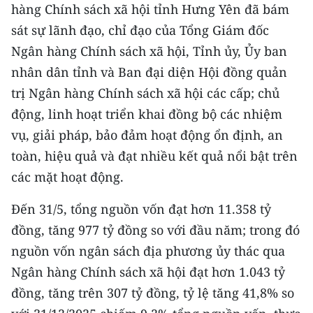
CHƯƠNG TRÌNH OCOP - MỖI XÃ
hàng Chính sách xã hội tỉnh Hưng Yên đã bám
MỘT SẢN PHẨM
sát sự lãnh đạo, chỉ đạo của Tổng Giám đốc
Ngân hàng Chính sách xã hội, Tỉnh ủy, Ủy ban
RADIO
nhân dân tỉnh và Ban đại diện Hội đồng quản
trị Ngân hàng Chính sách xã hội các cấp; chủ
MEDIA CENTER
động, linh hoạt triển khai đồng bộ các nhiệm
vụ, giải pháp, bảo đảm hoạt động ổn định, an
E-Magazine
toàn, hiệu quả và đạt nhiều kết quả nổi bật trên
Video
các mặt hoạt động.
Media Chính trị
Đến 31/5, tổng nguồn vốn đạt hơn 11.358 tỷ
Media Kinh tế
đồng, tăng 977 tỷ đồng so với đầu năm; trong đó
nguồn vốn ngân sách địa phương ủy thác qua
Media Văn hóa
Ngân hàng Chính sách xã hội đạt hơn 1.043 tỷ
Media Xã hội
đồng, tăng trên 307 tỷ đồng, tỷ lệ tăng 41,8% so