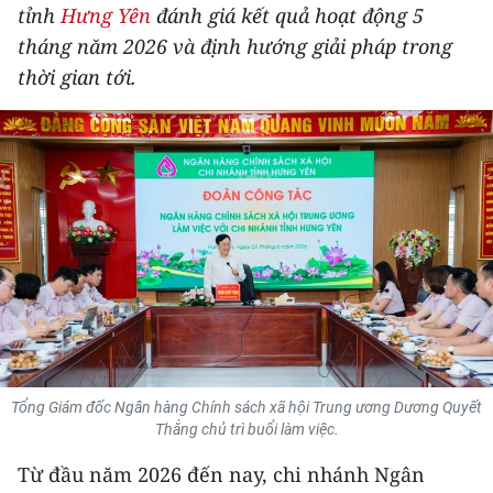
tỉnh
Hưng Yên
đánh giá kết quả hoạt động 5
THỂ THAO
tháng năm 2026 và định hướng giải pháp trong
thời gian tới.
GIÁO DỤC
Y TẾ
KHOA HỌC - CÔNG NGHỆ
MÔI TRƯỜNG
BẠN ĐỌC
KIỂM CHỨNG THÔNG TIN
TRI THỨC CHUYÊN SÂU
Tổng Giám đốc Ngân hàng Chính sách xã hội Trung ương Dương Quyết
Thắng chủ trì buổi làm việc.
54 DÂN TỘC VIỆT NAM
Từ đầu năm 2026 đến nay, chi nhánh Ngân