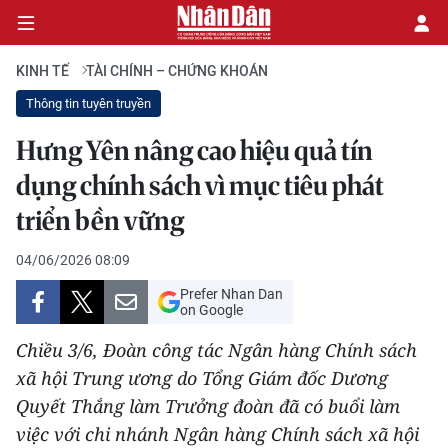
KINH TẾ
TÀI CHÍNH – CHỨNG KHOÁN
Thông tin tuyên truyền
CHÍNH TRỊ
Hưng Yên nâng cao hiệu quả tín
dụng chính sách vì mục tiêu phát
KINH TẾ
triển bền vững
VĂN HÓA
04/06/2026 08:09
XÃ HỘI
Prefer Nhan Dan
on Google
PHÁP LUẬT
Chiều 3/6, Đoàn công tác Ngân hàng Chính sách
DU LỊCH
xã hội Trung ương do Tổng Giám đốc Dương
Quyết Thắng làm Trưởng đoàn đã có buổi làm
THẾ GIỚI
việc với chi nhánh Ngân hàng Chính sách xã hội