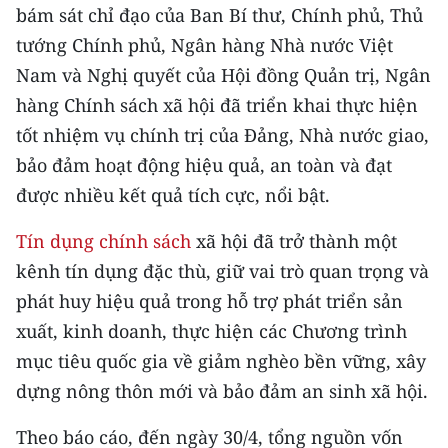
CHƯƠNG TRÌNH OCOP - MỖI XÃ
bám sát chỉ đạo của Ban Bí thư, Chính phủ, Thủ
MỘT SẢN PHẨM
tướng Chính phủ, Ngân hàng Nhà nước Việt
Nam và Nghị quyết của Hội đồng Quản trị, Ngân
RADIO
hàng Chính sách xã hội đã triển khai thực hiện
tốt nhiệm vụ chính trị của Đảng, Nhà nước giao,
MEDIA CENTER
bảo đảm hoạt động hiệu quả, an toàn và đạt
E-Magazine
được nhiều kết quả tích cực, nổi bật.
Video
Tín dụng chính sách
xã hội đã trở thành một
kênh tín dụng đặc thù, giữ vai trò quan trọng và
Media Chính trị
phát huy hiệu quả trong hỗ trợ phát triển sản
Media Kinh tế
xuất, kinh doanh, thực hiện các Chương trình
mục tiêu quốc gia về giảm nghèo bền vững, xây
Media Văn hóa
dựng nông thôn mới và bảo đảm an sinh xã hội.
Media Xã hội
Theo báo cáo, đến ngày 30/4, tổng nguồn vốn