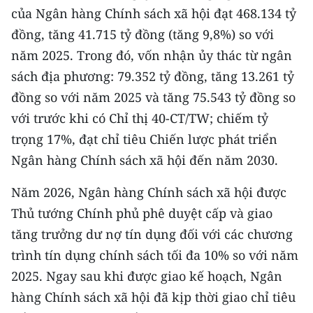
Media Pháp luật
của Ngân hàng Chính sách xã hội đạt 468.134 tỷ
đồng, tăng 41.715 tỷ đồng (tăng 9,8%) so với
Media Du lịch
năm 2025. Trong đó, vốn nhận ủy thác từ ngân
Media Thế giới
sách địa phương: 79.352 tỷ đồng, tăng 13.261 tỷ
đồng so với năm 2025 và tăng 75.543 tỷ đồng so
Media Thể thao
với trước khi có Chỉ thị 40-CT/TW; chiếm tỷ
Media Giáo dục
trọng 17%, đạt chỉ tiêu Chiến lược phát triển
Ngân hàng Chính sách xã hội đến năm 2030.
Media Y tế
Media Khoa học - Công nghệ
Năm 2026, Ngân hàng Chính sách xã hội được
Thủ tướng Chính phủ phê duyệt cấp và giao
Media Môi trường
tăng trưởng dư nợ tín dụng đối với các chương
Ảnh
trình tín dụng chính sách tối đa 10% so với năm
2025. Ngay sau khi được giao kế hoạch, Ngân
Infographic
hàng Chính sách xã hội đã kịp thời giao chỉ tiêu