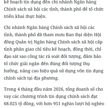
kế hoạch tín dụng đến chi nhánh Ngân hàng
TIN MỚI
Chính sách xã hội các tỉnh, thành phố để tổ chức
triển khai thực hiện.
TIN ĐỊA PHƯƠNG
Chi nhánh Ngân hàng Chính sách xã hội các
Trung du và miền núi phía Bắc
tỉnh, thành phố đã tham mưu Ban Đại diện Hội
Đồng bằng sông Hồng
đồng Quản trị Ngân hàng Chính sách xã hội cấp
Bắc Trung Bộ
tỉnh phân giao chỉ tiêu kế hoạch, đồng thời, chỉ
đạo sát sao công tác rà soát đối tượng, đảm bảo
Duyên hải Nam Trung Bộ và Tây
tổ chức giải ngân đến đúng đối tượng thụ
Nguyên
hưởng, nâng cao hiệu quả sử dụng vốn tín dụng
Đông Nam Bộ
chính sách tại địa phương.
Đồng bằng sông Cửu Long
Trong 4 tháng đầu năm 2026, tổng doanh số cho
vay các chương trình tín dụng chính sách đạt
Chuyên trang Hà Nội
68.025 tỷ đồng, với hơn 951 nghìn lượt hộ nghèo
Chuyên trang TP. Hồ Chí Minh