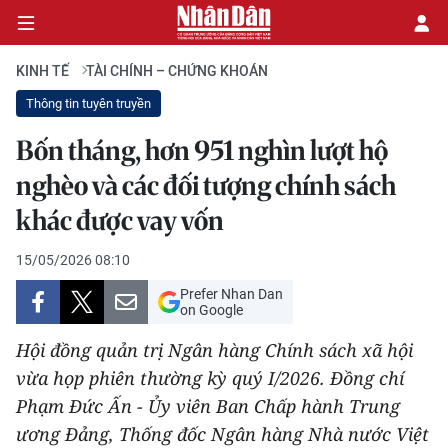
KINH TẾ
TÀI CHÍNH – CHỨNG KHOÁN
Thông tin tuyên truyền
CHÍNH TRỊ
Bốn tháng, hơn 951 nghìn lượt hộ
nghèo và các đối tượng chính sách
KINH TẾ
khác được vay vốn
VĂN HÓA
15/05/2026 08:10
XÃ HỘI
Prefer Nhan Dan
on Google
PHÁP LUẬT
Hội đồng quản trị Ngân hàng Chính sách xã hội
DU LỊCH
vừa họp phiên thường kỳ quý I/2026. Đồng chí
Phạm Đức Ấn - Ủy viên Ban Chấp hành Trung
THẾ GIỚI
ương Đảng, Thống đốc Ngân hàng Nhà nước Việt