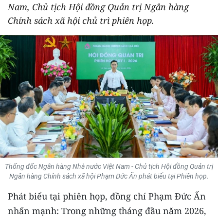
Nam, Chủ tịch Hội đồng Quản trị Ngân hàng
THỂ THAO
Chính sách xã hội chủ trì phiên họp.
GIÁO DỤC
Y TẾ
KHOA HỌC - CÔNG NGHỆ
MÔI TRƯỜNG
BẠN ĐỌC
KIỂM CHỨNG THÔNG TIN
Thống đốc Ngân hàng Nhà nước Việt Nam - Chủ tịch Hội đồng Quản trị
TRI THỨC CHUYÊN SÂU
Ngân hàng Chính sách xã hội Phạm Đức Ấn phát biểu tại Phiên họp.
Phát biểu tại phiên họp, đồng chí Phạm Đức Ấn
54 DÂN TỘC VIỆT NAM
nhấn mạnh: Trong những tháng đầu năm 2026,