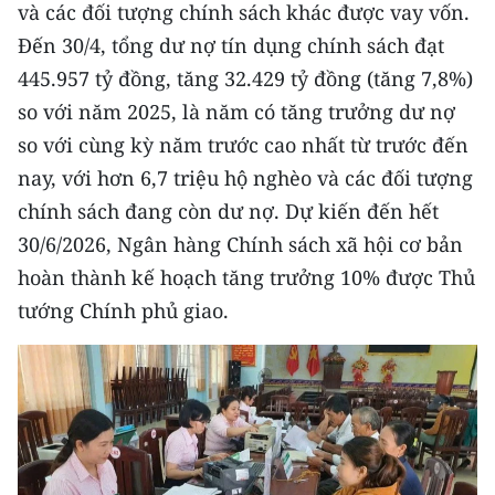
và các đối tượng chính sách khác được vay vốn.
Đến 30/4, tổng dư nợ tín dụng chính sách đạt
CHUYÊN ĐỀ
445.957 tỷ đồng, tăng 32.429 tỷ đồng (tăng 7,8%)
CÁC CHUYÊN TRANG
so với năm 2025, là năm có tăng trưởng dư nợ
so với cùng kỳ năm trước cao nhất từ trước đến
VỀ BÁO NHÂN DÂN
nay, với hơn 6,7 triệu hộ nghèo và các đối tượng
chính sách đang còn dư nợ. Dự kiến đến hết
THỜI NAY
30/6/2026, Ngân hàng Chính sách xã hội cơ bản
hoàn thành kế hoạch tăng trưởng 10% được Thủ
NHÂN DÂN CUỐI TUẦN
tướng Chính phủ giao.
NHÂN DÂN HẰNG THÁNG
MUA BÁO
ĐỌC BÁO IN