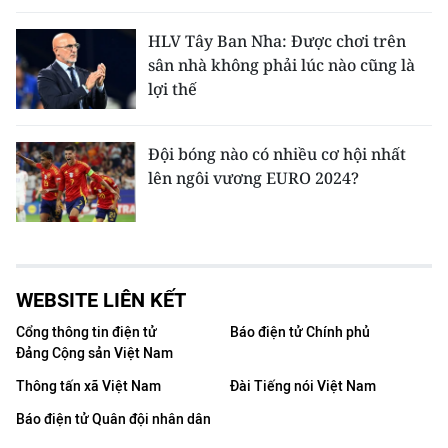
HLV Tây Ban Nha: Được chơi trên
sân nhà không phải lúc nào cũng là
lợi thế
Đội bóng nào có nhiều cơ hội nhất
lên ngôi vương EURO 2024?
WEBSITE LIÊN KẾT
Cổng thông tin điện tử
Báo điện tử Chính phủ
Đảng Cộng sản Việt Nam
Thông tấn xã Việt Nam
Đài Tiếng nói Việt Nam
Báo điện tử Quân đội nhân dân