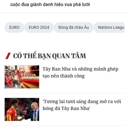
cuộc đua giành danh hiệu vua phá lưới
EURO
EURO 2024
Bóng đá châu Âu
Nations League
CÓ THỂ BẠN QUAN TÂM
Tây Ban Nha và những mảnh ghép
tạo nên thành công
'Tương lai tươi sáng đang mở ra với
bóng đá Tây Ban Nha'