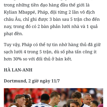
trong những tiền đạo hàng đầu thế giới là
Kylian Mbappé, Pháp, đội từng 2 lần vô địch
châu Âu, chỉ ghi được 3 bàn sau 5 trận cho đến
nay, trong đó có 2 bàn phản lưới nhà và 1 quả
phạt đền.
Tuy vậy, Pháp có thể tự tin nhờ hàng thủ đã giữ
sạch lưới 4 trong 5 trận, dù số pha tấn công ít
hơn 30% so với đối thủ ở bán kết.
HÀ LAN-ANH
Dortmund, 2 giờ ngày 11/7