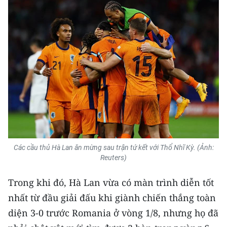
Các cầu thủ Hà Lan ăn mừng sau trận tứ kết với Thổ Nhĩ Kỳ. (Ảnh:
Reuters)
Trong khi đó, Hà Lan vừa có màn trình diễn tốt
nhất từ đầu giải đấu khi giành chiến thắng toàn
diện 3-0 trước Romania ở vòng 1/8, nhưng họ đã