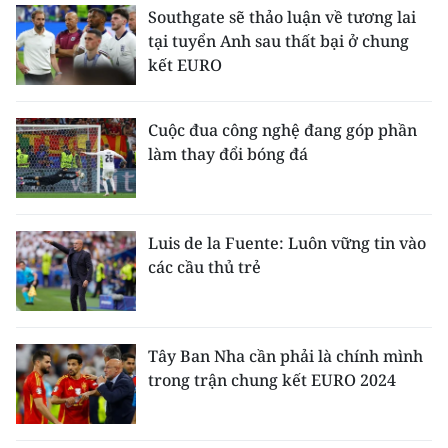
Southgate sẽ thảo luận về tương lai
tại tuyển Anh sau thất bại ở chung
kết EURO
Cuộc đua công nghệ đang góp phần
làm thay đổi bóng đá
Luis de la Fuente: Luôn vững tin vào
các cầu thủ trẻ
Tây Ban Nha cần phải là chính mình
trong trận chung kết EURO 2024