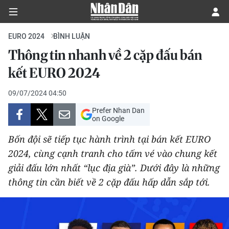
EURO 2024
BÌNH LUẬN
Thông tin nhanh về 2 cặp đấu bán
TƯỜNG THUẬT
kết EURO 2024
BÌNH LUẬN
09/07/2024 04:50
Prefer Nhan Dan
KHOẢNH KHẮC
on Google
Bốn đội sẽ tiếp tục hành trình tại bán kết EURO
2024, cùng cạnh tranh cho tấm vé vào chung kết
giải đấu lớn nhất “lục địa già”. Dưới đây là những
thông tin cần biết về 2 cặp đấu hấp dẫn sắp tới.