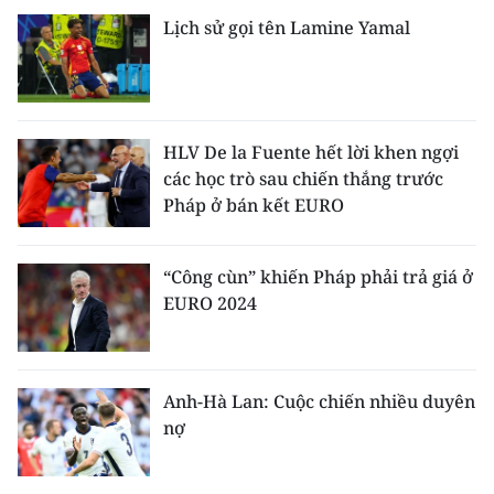
Lịch sử gọi tên Lamine Yamal
HLV De la Fuente hết lời khen ngợi
các học trò sau chiến thắng trước
Pháp ở bán kết EURO
“Công cùn” khiến Pháp phải trả giá ở
EURO 2024
Anh-Hà Lan: Cuộc chiến nhiều duyên
nợ