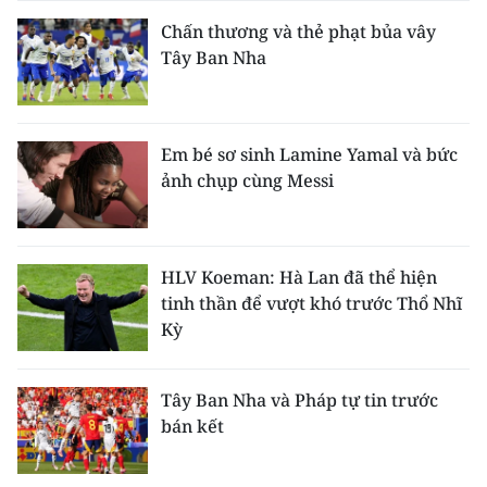
Chấn thương và thẻ phạt bủa vây
Tây Ban Nha
Em bé sơ sinh Lamine Yamal và bức
ảnh chụp cùng Messi
HLV Koeman: Hà Lan đã thể hiện
tinh thần để vượt khó trước Thổ Nhĩ
Kỳ
Tây Ban Nha và Pháp tự tin trước
bán kết