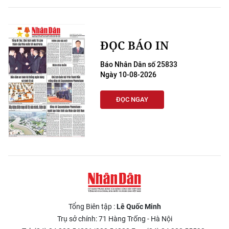
ĐỌC BÁO IN
Báo Nhân Dân số 25833
Ngày 10-08-2026
ĐỌC NGAY
Tổng Biên tập :
Lê Quốc Minh
Trụ sở chính: 71 Hàng Trống - Hà Nội