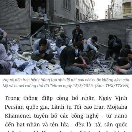
THỂ THAO
GIÁO DỤC
Y TẾ
KHOA HỌC - CÔNG NGHỆ
MÔI TRƯỜNG
BẠN ĐỌC
Người dân Iran bên những toà nhà đổ nát sau các cuộc không kích của
Mỹ và Israel xuống thủ đô Tehran ngày 15/3/2026. (Ảnh: THX/TTXVN)
KIỂM CHỨNG THÔNG TIN
Trong thông điệp công bố nhân Ngày Vịnh
TRI THỨC CHUYÊN SÂU
Persian quốc gia, Lãnh tụ Tối cao Iran Mojtaba
Khamenei tuyên bố các công nghệ - từ nano
54 DÂN TỘC VIỆT NAM
đến hạt nhân và tên lửa - đều là "tài sản quốc