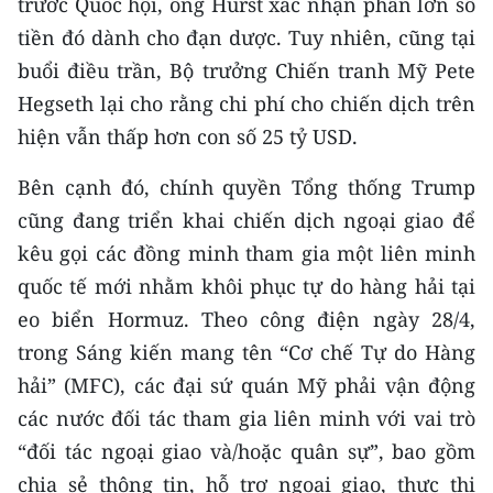
trước Quốc hội, ông Hurst xác nhận phần lớn số
ENGLISH
tiền đó dành cho đạn dược. Tuy nhiên, cũng tại
中文
buổi điều trần, Bộ trưởng Chiến tranh Mỹ Pete
Hegseth lại cho rằng chi phí cho chiến dịch trên
FRANÇAIS
hiện vẫn thấp hơn con số 25 tỷ USD.
РУССКИЙ
Bên cạnh đó, chính quyền Tổng thống Trump
cũng đang triển khai chiến dịch ngoại giao để
ESPAÑOL
kêu gọi các đồng minh tham gia một liên minh
한국어
quốc tế mới nhằm khôi phục tự do hàng hải tại
eo biển Hormuz. Theo công điện ngày 28/4,
trong Sáng kiến mang tên “Cơ chế Tự do Hàng
hải” (MFC), các đại sứ quán Mỹ phải vận động
các nước đối tác tham gia liên minh với vai trò
“đối tác ngoại giao và/hoặc quân sự”, bao gồm
chia sẻ thông tin, hỗ trợ ngoại giao, thực thi