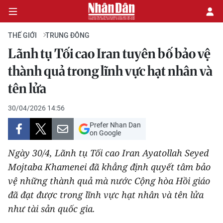
THẾ GIỚI
TRUNG ĐÔNG
Lãnh tụ Tối cao Iran tuyên bố bảo vệ
CHÍNH TRỊ
thành quả trong lĩnh vực hạt nhân và
tên lửa
KINH TẾ
30/04/2026 14:56
VĂN HÓA
Prefer Nhan Dan
on Google
XÃ HỘI
Ngày 30/4, Lãnh tụ Tối cao Iran Ayatollah Seyed
PHÁP LUẬT
Mojtaba Khamenei đã khẳng định quyết tâm bảo
vệ những thành quả mà nước Cộng hòa Hồi giáo
DU LỊCH
đã đạt được trong lĩnh vực hạt nhân và tên lửa
như tài sản quốc gia.
THẾ GIỚI