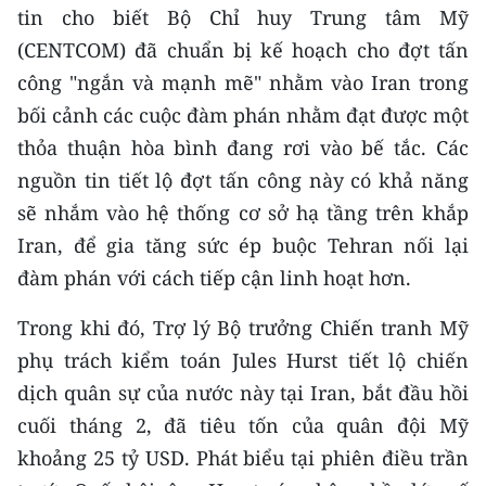
tin cho biết Bộ Chỉ huy Trung tâm Mỹ
CHUYÊN ĐỀ
(CENTCOM) đã chuẩn bị kế hoạch cho đợt tấn
công "ngắn và mạnh mẽ" nhằm vào Iran trong
CÁC CHUYÊN TRANG
bối cảnh các cuộc đàm phán nhằm đạt được một
thỏa thuận hòa bình đang rơi vào bế tắc. Các
VỀ BÁO NHÂN DÂN
nguồn tin tiết lộ đợt tấn công này có khả năng
sẽ nhắm vào hệ thống cơ sở hạ tầng trên khắp
THỜI NAY
Iran, để gia tăng sức ép buộc Tehran nối lại
NHÂN DÂN CUỐI TUẦN
đàm phán với cách tiếp cận linh hoạt hơn.
NHÂN DÂN HẰNG THÁNG
Trong khi đó, Trợ lý Bộ trưởng Chiến tranh Mỹ
phụ trách kiểm toán Jules Hurst tiết lộ chiến
MUA BÁO
dịch quân sự của nước này tại Iran, bắt đầu hồi
cuối tháng 2, đã tiêu tốn của quân đội Mỹ
ĐỌC BÁO IN
khoảng 25 tỷ USD. Phát biểu tại phiên điều trần