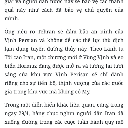
gia" và người dân nước này sẽ bảo vệ các thành
CHƯƠNG TRÌNH OCOP - MỖI XÃ
MỘT SẢN PHẨM
quả này như cách đã bảo vệ chủ quyền của
mình.
RADIO
Ông nêu rõ Tehran sẽ đảm bảo an ninh của
Vịnh Persian và không để các thế lực thù địch
MEDIA CENTER
lạm dụng tuyến đường thủy này. Theo Lãnh tụ
E-Magazine
Tối cao Iran, một chương mới ở Vùng Vịnh và eo
biển Hormuz đang được mở ra và tương lai tươi
Video
sáng của khu vực Vịnh Perisan sẽ chỉ dành
Media Chính trị
riêng cho sự tiến bộ, thịnh vượng của các quốc
gia trong khu vực mà không có Mỹ.
Media Kinh tế
Trong một diễn biến khác liên quan, cũng trong
Media Văn hóa
ngày 29/4, hàng chục nghìn người dân Iran đã
Media Xã hội
xuống đường trong các cuộc tuần hành quy mô