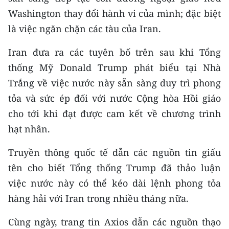
TIN MỚI
Washington thay đổi hành vi của mình; đặc biệt
là việc ngăn chặn các tàu của Iran.
TIN ĐỊA PHƯƠNG
Iran đưa ra các tuyên bố trên sau khi Tổng
Trung du và miền núi phía Bắc
thống Mỹ Donald Trump phát biểu tại Nhà
Đồng bằng sông Hồng
Trắng về việc nước này sẵn sàng duy trì phong
tỏa và sức ép đối với nước Cộng hòa Hồi giáo
Bắc Trung Bộ
cho tới khi đạt được cam kết về chương trình
Duyên hải Nam Trung Bộ và Tây
hạt nhân.
Nguyên
Truyền thông quốc tế dẫn các nguồn tin giấu
Đông Nam Bộ
tên cho biết Tổng thống Trump đã thảo luận
việc nước này có thể kéo dài lệnh phong tỏa
Đồng bằng sông Cửu Long
hàng hải với Iran trong nhiều tháng nữa.
Chuyên trang Hà Nội
Cùng ngày, trang tin Axios dẫn các nguồn thạo
Chuyên trang TP. Hồ Chí Minh