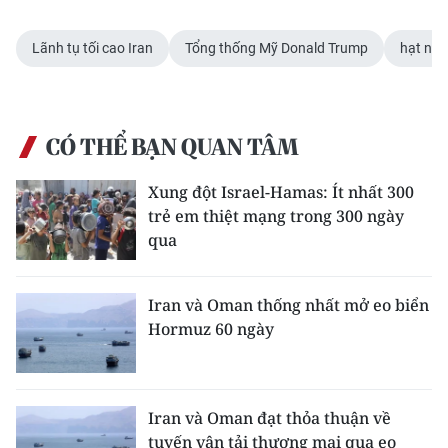
Lãnh tụ tối cao Iran
Tổng thống Mỹ Donald Trump
hạt nh
CÓ THỂ BẠN QUAN TÂM
Xung đột Israel-Hamas: Ít nhất 300
trẻ em thiệt mạng trong 300 ngày
qua
Iran và Oman thống nhất mở eo biển
Hormuz 60 ngày
Iran và Oman đạt thỏa thuận về
tuyến vận tải thương mại qua eo