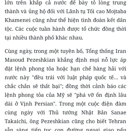
lớn trên khắp cả nước để bày tỏ lòng trung
Media Pháp luật
thành và ủng hộ đối với Lãnh tụ Tối cao Mojtaba
Media Du lịch
Khamenei cũng như thể hiện tình đoàn kết dân
Media Thế giới
tộc. Các cuộc tuần hành được tổ chức đồng thời
tại nhiều thành phố khác nhau.
Media Thể thao
Cùng ngày, trong một tuyên bố, Tổng thống Iran
Media Giáo dục
Masoud Pezeshkian khẳng định mọi nỗ lực áp
Media Y tế
đặt lệnh phong tỏa hoặc hạn chế hàng hải với
nước này "đều trái với luật pháp quốc tế… và
Media Khoa học - Công nghệ
chắc chắn sẽ thất bại"; đồng thời cảnh báo các
Media Môi trường
lệnh phong tỏa của Mỹ sẽ "phá vỡ ổn định lâu
dài ở Vịnh Persian". Trong một cuộc điện đàm
Ảnh
cùng ngày với Thủ tướng Nhật Bản Sanae
Infographic
Takaichi, ông Pezeshkian cũng cho biết Tehran
sẵn sàng tiếp tục con đường ngoại giao nếu