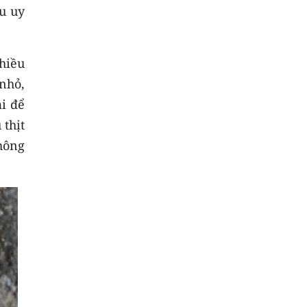
u uy
hiều
nhỏ,
i để
 thịt
hông