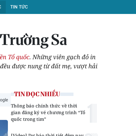
C
TIN TỨC
 Trường Sa
ền Tổ quốc
. Những viên gạch đỏ in
 đều được nung từ đất mẹ, vượt hải
TIN ĐỌC NHIỀU
ogle
Thông báo chính thức về thời
gian đăng ký vé chương trình “Tổ
quốc trong tim”
[Video] Dự báo thời tiết đêm nay