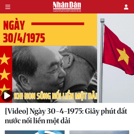
TỪ CHIẾN THẮNG ĐẾN HỒI SINH
NỬA THẾ KỶ THỐNG NHẤT
TP.HCM - ĐẦU TÀU PHÁT TRIỂN
KÝ ỨC & NGHỆ THUẬT
[Video] Ngày 30-4-1975: Giây phút đất
nước nối liền một dải