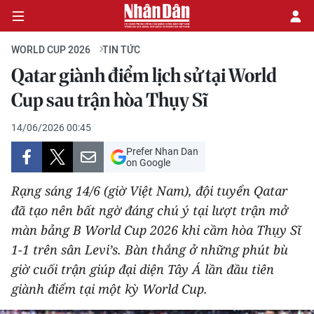
WORLD CUP 2026
TIN TỨC
Qatar giành điểm lịch sử tại World
TIN TỨC
Cup sau trận hòa Thụy Sĩ
LỊCH THI ĐẤU
14/06/2026 00:45
Prefer Nhan Dan
NGÔI SAO/ĐỘI TUYỂN
on Google
Rạng sáng 14/6 (giờ Việt Nam), đội tuyển Qatar
ĐA PHƯƠNG TIỆN
đã tạo nên bất ngờ đáng chú ý tại lượt trận mở
màn bảng B World Cup 2026 khi cầm hòa Thụy Sĩ
1-1 trên sân Levi’s. Bàn thắng ở những phút bù
giờ cuối trận giúp đại diện Tây Á lần đầu tiên
giành điểm tại một kỳ World Cup.