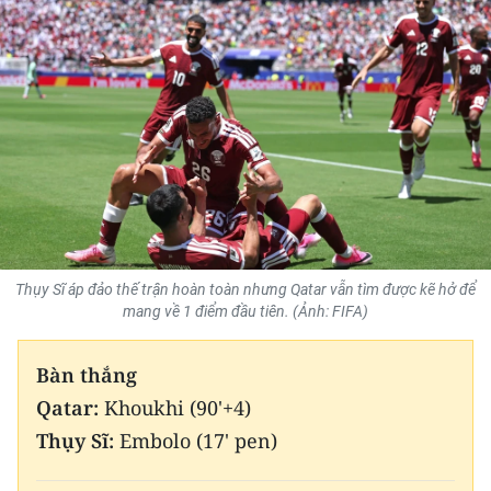
Thụy Sĩ áp đảo thế trận hoàn toàn nhưng Qatar vẫn tìm được kẽ hở để
mang về 1 điểm đầu tiên. (Ảnh: FIFA)
Bàn thắng
Qatar:
Khoukhi (90'+4)
Thụy Sĩ:
Embolo (17' pen)