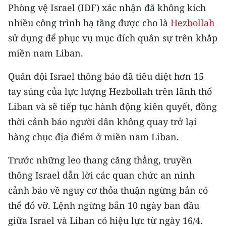
CHƯƠNG TRÌNH OCOP - MỖI XÃ
Phòng vệ Israel (IDF) xác nhận đã không kích
MỘT SẢN PHẨM
nhiều công trình hạ tầng được cho là
Hezbollah
sử dụng để phục vụ mục đích quân sự trên khắp
RADIO
miền nam Liban.
MEDIA CENTER
Quân đội Israel thông báo đã tiêu diệt hơn 15
tay súng của lực lượng Hezbollah trên lãnh thổ
E-Magazine
Liban và sẽ tiếp tục hành động kiên quyết, đồng
Video
thời cảnh báo người dân không quay trở lại
hàng chục địa điểm ở miền nam Liban.
Media Chính trị
Trước những leo thang căng thẳng, truyền
Media Kinh tế
thông Israel dẫn lời các quan chức an ninh
Media Văn hóa
cảnh báo về nguy cơ thỏa thuận ngừng bắn có
thể đổ vỡ. Lệnh ngừng bắn 10 ngày ban đầu
Media Xã hội
giữa Israel và Liban có hiệu lực từ ngày 16/4.