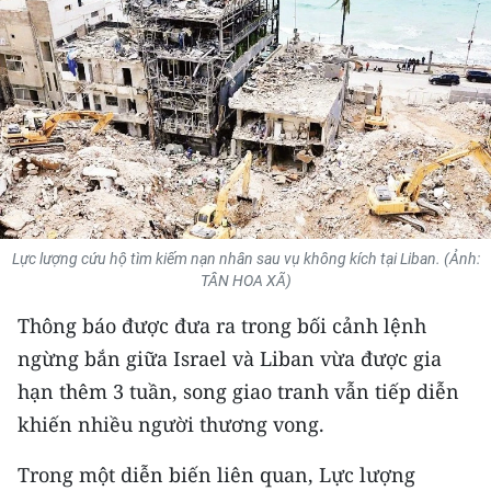
THỂ THAO
GIÁO DỤC
Y TẾ
KHOA HỌC - CÔNG NGHỆ
MÔI TRƯỜNG
Lực lượng cứu hộ tìm kiếm nạn nhân sau vụ không kích tại Liban. (Ảnh:
TÂN HOA XÃ)
BẠN ĐỌC
Thông báo được đưa ra trong bối cảnh lệnh
KIỂM CHỨNG THÔNG TIN
ngừng bắn giữa Israel và Liban vừa được gia
hạn thêm 3 tuần, song giao tranh vẫn tiếp diễn
TRI THỨC CHUYÊN SÂU
khiến nhiều người thương vong.
54 DÂN TỘC VIỆT NAM
Trong một diễn biến liên quan, Lực lượng