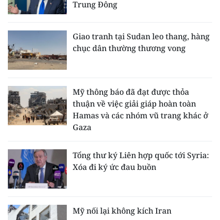
Trung Đông
CHUYÊN ĐỀ
Giao tranh tại Sudan leo thang, hàng
CÁC CHUYÊN TRANG
chục dân thường thương vong
VỀ BÁO NHÂN DÂN
Mỹ thông báo đã đạt được thỏa
THỜI NAY
thuận về việc giải giáp hoàn toàn
Hamas và các nhóm vũ trang khác ở
NHÂN DÂN CUỐI TUẦN
Gaza
NHÂN DÂN HẰNG THÁNG
Tổng thư ký Liên hợp quốc tới Syria:
Xóa đi ký ức đau buồn
MUA BÁO
ĐỌC BÁO IN
Mỹ nối lại không kích Iran