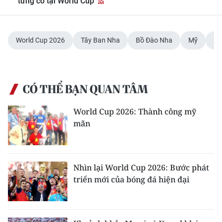
từng có tại World Cup
World Cup 2026
Tây Ban Nha
Bồ Đào Nha
Mỹ
Bỉ
CÓ THỂ BẠN QUAN TÂM
World Cup 2026: Thành công mỹ
mãn
Nhìn lại World Cup 2026: Bước phát
triển mới của bóng đá hiện đại