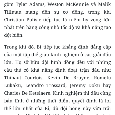
gồm Tyler Adams, Weston McKennie và Malik
Tillman mang đến sự cơ động, trong khi
Christian Pulisic tiếp tục là niềm hy vọng lớn
nhất trên hàng công nhờ tốc độ và khả năng tạo
đột biến.
Trong khi đó, Bỉ tiếp tục khẳng định đẳng cấp
của một tập thể giàu kinh nghiệm ở các giải đấu
lớn. Họ sở hữu đội hình đồng đều với những
cầu thủ có khả năng định đoạt trận đấu như
Thibaut Courtois, Kevin De Bruyne, Romelu
Lukaku, Leandro Trossard, Jeremy Doku hay
Charles De Ketelaere. Kinh nghiệm thi đấu cùng
bản lĩnh ở những thời điểm quyết định là lợi
thế lớn nhất của Bỉ, dù đội bóng này vừa trải