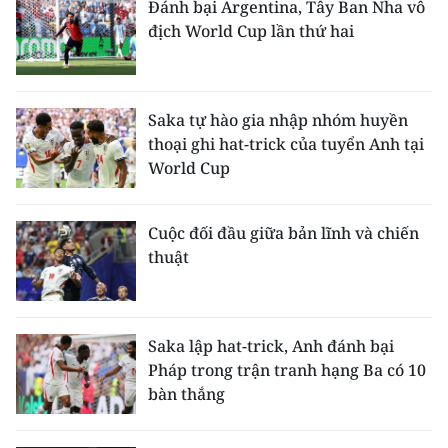
Đánh bại Argentina, Tây Ban Nha vô
địch World Cup lần thứ hai
Saka tự hào gia nhập nhóm huyền
thoại ghi hat-trick của tuyển Anh tại
World Cup
Cuộc đối đầu giữa bản lĩnh và chiến
thuật
Saka lập hat-trick, Anh đánh bại
Pháp trong trận tranh hạng Ba có 10
bàn thắng