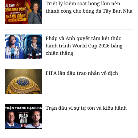
Triết lý kiểm soát bóng làm nên
thành công cho bóng đá Tây Ban Nha
Pháp và Anh quyết tâm kết thúc
hành trình World Cup 2026 bằng
chiến thắng
FIFA lần đầu trao nhẫn vô địch
Trận đấu vì sự tự tôn và kiêu hãnh