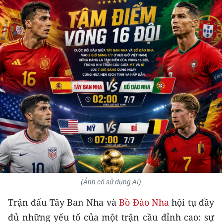
(Ảnh có sử dụng AI)
Trận đấu Tây Ban Nha và
Bồ Đào Nha
hội tụ đầy
đủ những yếu tố của một trận cầu đỉnh cao: sự