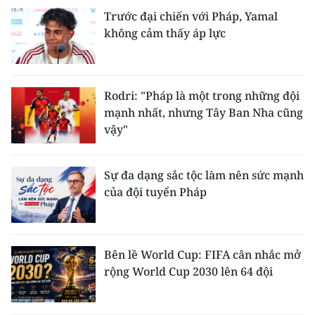
Trước đại chiến với Pháp, Yamal
không cảm thấy áp lực
Rodri: "Pháp là một trong những đội
mạnh nhất, nhưng Tây Ban Nha cũng
vậy"
Sự đa dạng sắc tộc làm nên sức mạnh
của đội tuyển Pháp
Bên lề World Cup: FIFA cân nhắc mở
rộng World Cup 2030 lên 64 đội