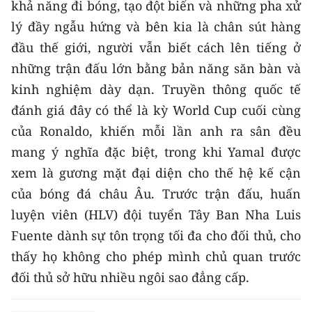
khả năng đi bóng, tạo đột biến và những pha xử
lý đầy ngẫu hứng và bên kia là chân sút hàng
đầu thế giới, người vẫn biết cách lên tiếng ở
những trận đấu lớn bằng bản năng săn bàn và
kinh nghiệm dày dạn. Truyền thông quốc tế
đánh giá đây có thể là kỳ World Cup cuối cùng
của Ronaldo, khiến mỗi lần anh ra sân đều
mang ý nghĩa đặc biệt, trong khi Yamal được
xem là gương mặt đại diện cho thế hệ kế cận
của bóng đá châu Âu. Trước trận đấu, huấn
luyện viên (HLV) đội tuyển Tây Ban Nha Luis
Fuente dành sự tôn trọng tối đa cho đối thủ, cho
thấy họ không cho phép mình chủ quan trước
đối thủ sở hữu nhiều ngôi sao đẳng cấp.