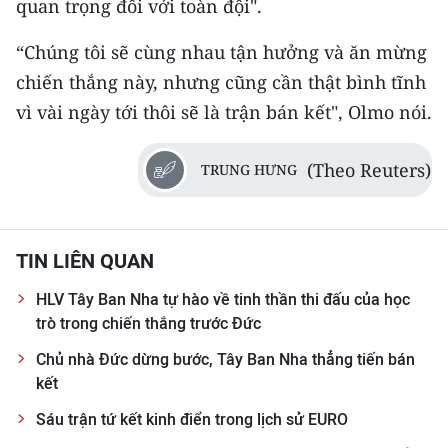
quan trọng đối với toàn đội".
“Chúng tôi sẽ cùng nhau tận hưởng và ăn mừng
chiến thắng này, nhưng cũng cần thật bình tĩnh
vì vài ngày tới thôi sẽ là trận bán kết", Olmo nói.
(Theo Reuters)
TRUNG HƯNG
TIN LIÊN QUAN
HLV Tây Ban Nha tự hào về tinh thần thi đấu của học
trò trong chiến thắng trước Đức
Chủ nhà Đức dừng bước, Tây Ban Nha thẳng tiến bán
kết
Sáu trận tứ kết kinh điển trong lịch sử EURO