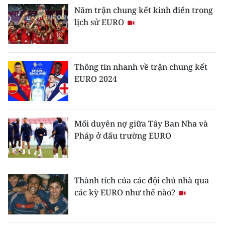
Năm trận chung kết kinh điển trong
lịch sử EURO
Thông tin nhanh về trận chung kết
EURO 2024
Mối duyên nợ giữa Tây Ban Nha và
Pháp ở đấu trường EURO
Thành tích của các đội chủ nhà qua
các kỳ EURO như thế nào?