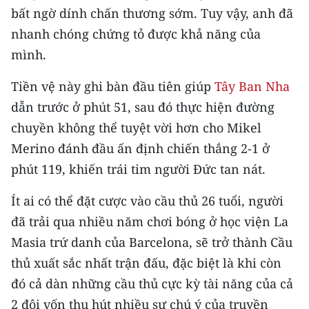
bất ngờ dính chấn thương sớm. Tuy vậy, anh đã
nhanh chóng chứng tỏ được khả năng của
mình.
Tiền vệ này ghi bàn đầu tiên giúp
Tây Ban Nha
dẫn trước ở phút 51, sau đó thực hiện đường
chuyền không thể tuyệt vời hơn cho Mikel
Merino đánh đầu ấn định chiến thắng 2-1 ở
phút 119, khiến trái tim người Đức tan nát.
Ít ai có thể đặt cược vào cầu thủ 26 tuổi, người
đã trải qua nhiều năm chơi bóng ở học viện La
Masia trứ danh của Barcelona, ​​​​sẽ trở thành Cầu
thủ xuất sắc nhất trận đấu, đặc biệt là khi còn
đó cả dàn những cầu thủ cực kỳ tài năng của cả
2 đội vốn thu hút nhiều sự chú ý của truyền