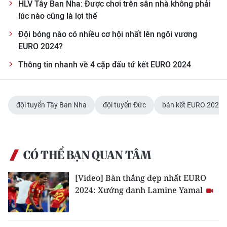
HLV Tây Ban Nha: Được chơi trên sân nhà không phải
lúc nào cũng là lợi thế
Đội bóng nào có nhiều cơ hội nhất lên ngôi vương
EURO 2024?
Thông tin nhanh về 4 cặp đấu tứ kết EURO 2024
đội tuyển Tây Ban Nha
đội tuyển Đức
bán kết EURO 2024
CÓ THỂ BẠN QUAN TÂM
[Video] Bàn thắng đẹp nhất EURO
2024: Xướng danh Lamine Yamal