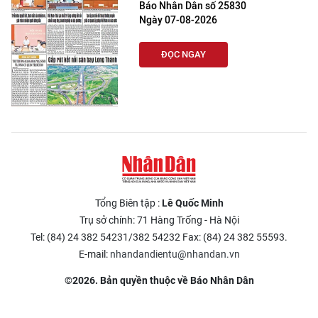
Báo Nhân Dân số 25830
Ngày 07-08-2026
ĐỌC NGAY
Tổng Biên tập :
Lê Quốc Minh
Trụ sở chính: 71 Hàng Trống - Hà Nội
Tel: (84) 24 382 54231/382 54232 Fax: (84) 24 382 55593.
E-mail:
nhandandientu@nhandan.vn
©2026. Bản quyền thuộc về Báo Nhân Dân