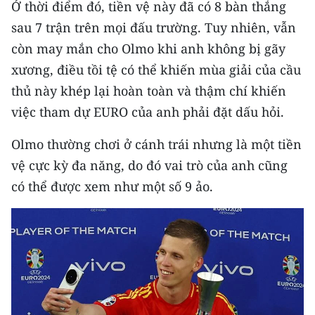
Ở thời điểm đó, tiền vệ này đã có 8 bàn thắng
sau 7 trận trên mọi đấu trường. Tuy nhiên, vẫn
còn may mắn cho Olmo khi anh không bị gãy
xương, điều tồi tệ có thể khiến mùa giải của cầu
thủ này khép lại hoàn toàn và thậm chí khiến
việc tham dự EURO của anh phải đặt dấu hỏi.
Olmo thường chơi ở cánh trái nhưng là một tiền
vệ cực kỳ đa năng, do đó vai trò của anh cũng
có thể được xem như một số 9 ảo.