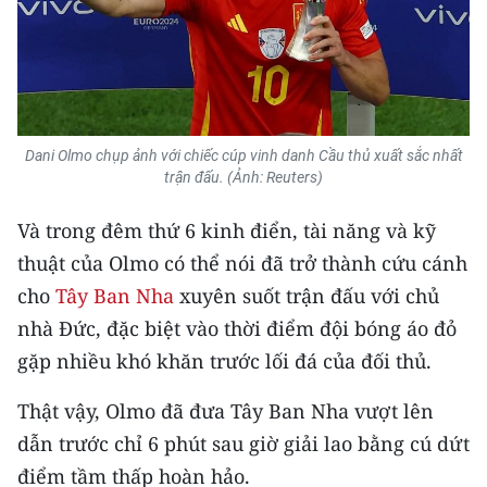
Dani Olmo chụp ảnh với chiếc cúp vinh danh Cầu thủ xuất sắc nhất
trận đấu. (Ảnh: Reuters)
Và trong đêm thứ 6 kinh điển, tài năng và kỹ
thuật của Olmo có thể nói đã trở thành cứu cánh
cho
Tây Ban Nha
xuyên suốt trận đấu với chủ
nhà Đức, đặc biệt vào thời điểm đội bóng áo đỏ
gặp nhiều khó khăn trước lối đá của đối thủ.
Thật vậy, Olmo đã đưa Tây Ban Nha vượt lên
dẫn trước chỉ 6 phút sau giờ giải lao bằng cú dứt
điểm tầm thấp hoàn hảo.