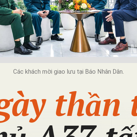
Các khách mời giao lưu tại Báo Nhân Dân.
gày thần 
hủ A37 tấ