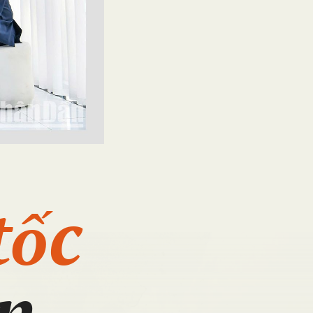
tốc
n