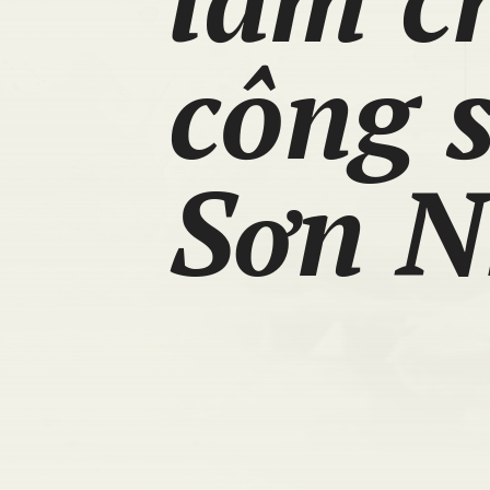
công 
Sơn N