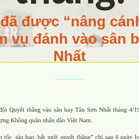
 đã được “nâng cán
m vụ đánh vào sân 
Nhất
đội Quyết thắng vào sân bay Tân Sơn Nhất tháng 4/1
lượng Không quân nhân dân Việt Nam.
 tốc, táo bạo, bất ngờ, quyết thắng” chỉ sau 6 ngày l