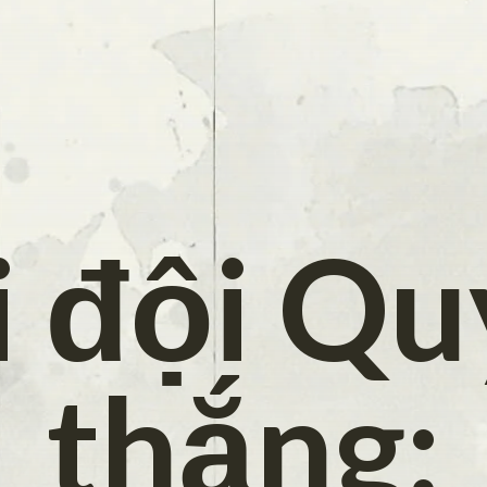
i đội Qu
thắng: