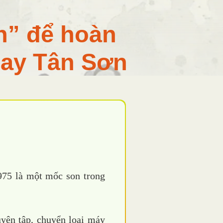
h” để hoàn
bay Tân Sơn
975 là một mốc son trong
uyện tập, chuyển loại máy