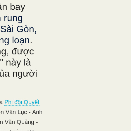
ân bay
 rung
Sài Gòn,
ng loạn
.
ng, được
" này là
của người
ủa
Phi đội Quyết
ễn Văn Lục - Anh
án Văn Quảng -