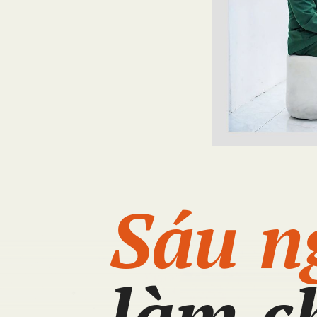
Sáu n
làm c