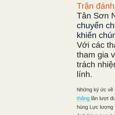
Trận đánh
Tân Sơn N
chuyển ch
khiến chú
Với các th
tham gia v
trách nhi
lính.
Những ký ức về 
thắng
lần lượt 
hùng Lực lượng 