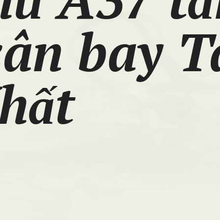
sân bay T
hất