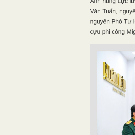
Anh hùng Lực lư
Văn Tuấn, nguy
nguyên Phó Tư 
cựu phi công Mig