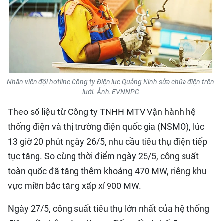
QUỐC TẾ
THỂ THAO
DU LỊCH
Nhân viên đội hotline Công ty Điện lực Quảng Ninh sửa chữa điện trên
HỒ SƠ - TƯ LIỆU
lưới. Ảnh: EVNNPC
Theo số liệu từ Công ty TNHH MTV Vận hành hệ
NHÂN DÂN ĐIỆN TỬ
thống điện và thị trường điện quốc gia (NSMO), lúc
NHÂN DÂN HẰNG THÁNG
13 giờ 20 phút ngày 26/5, nhu cầu tiêu thụ điện tiếp
tục tăng. So cùng thời điểm ngày 25/5, công suất
NHÂN DÂN CUỐI TUẦN
toàn quốc đã tăng thêm khoảng 470 MW, riêng khu
vực miền bắc tăng xấp xỉ 900 MW.
Ngày 27/5, công suất tiêu thụ lớn nhất của hệ thống