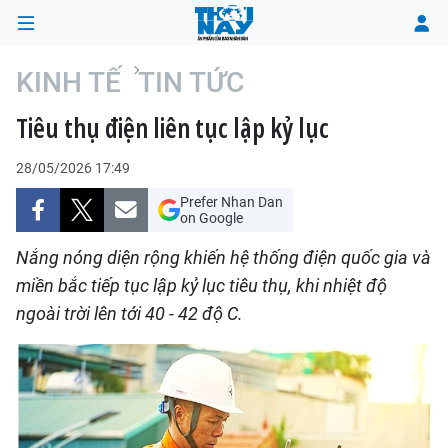
KINH TẾ
TIN TỨC
Tiêu thụ điện liên tục lập kỷ lục
TRANG CHỦ
28/05/2026 17:49
THỜI SỰ
Prefer Nhan Dan
on Google
CHÍNH TRỊ
Nắng nóng diện rộng khiến hệ thống điện quốc gia và
XÃ HỘI
miền bắc tiếp tục lập kỷ lục tiêu thụ, khi nhiệt độ
ngoài trời lên tới 40 - 42 độ C.
KINH TẾ
ĐÔ THỊ
VĂN HÓA - VĂN NGHỆ