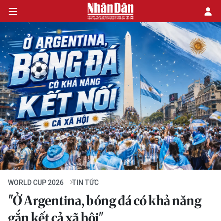
TIN TỨC
LỊCH THI ĐẤU
NGÔI SAO/ĐỘI TUYỂN
ĐA PHƯƠNG TIỆN
WORLD CUP 2026
TIN TỨC
"Ở Argentina, bóng đá có khả năng
gắn kết cả xã hội"