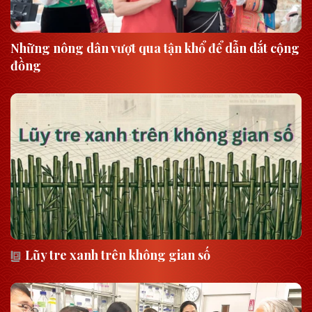
Những nông dân vượt qua tận khổ để dẫn dắt cộng
đồng
Lũy tre xanh trên không gian số