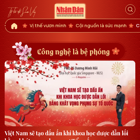
Vị thế vươn mình
Cội nguồn là sức mạnh
C
Công nghệ là bệ phóng
Việt Nam sẽ tạo dấu ấn khi khoa học được dẫn lối