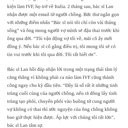
kiện làm IVF, họ trở về Italia. 2 tháng sau, bác sĩ Lan
nhận được một email từ người chồng. Bức thư ngắn gọn
với những điểm nhấn “Bác sĩ nói tôi chỉ còn vài tháng
sống” và ông mong người vợ mình sẽ đậu thai trước khi
ông qua đời. “Tôi vận động vợ tôi về, mãi cô ấy mới
đồng ý. Nếu bác sĩ cố gắng điều trị, tôi mong tôi sẽ có
tin vui trước khi tôi qua đời. Tôi rất biết ơn”.
Bác sĩ Lan hồi đáp nhận lời trong một trạng thái tâm lý
căng thẳng vì không phải ca nào làm IVF cũng thành
công ngay chu kỳ đầu tiên. “Đây là số rất ít những tinh
trùng cuối cùng của người chồng, nếu rã đông lấy tinh
trùng tạo phôi, chuyển phôi vào buồng tử cung người
vợ không có thai thì ước nguyện của ông chồng không
bao giờ thực hiện được. Áp lực với chúng tôi rất lớn”,
bác sĩ Lan tâm sự.