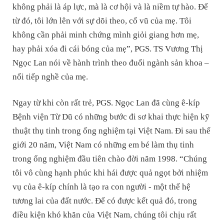
không phải là áp lực, mà là cơ hội và là niềm tự hào. Để
từ đó, tôi lớn lên với sự dõi theo, cổ vũ của mẹ. Tôi
không cần phải minh chứng mình giỏi giang hơn mẹ,
hay phải xóa đi cái bóng của mẹ”, PGS. TS Vương Thị
Ngọc Lan nói về hành trình theo đuổi ngành sản khoa –
nối tiếp nghề của mẹ.
Ngay từ khi còn rất trẻ, PGS. Ngọc Lan đã cùng ê-kíp
Bệnh viện Từ Dũ có những bước đi sơ khai thực hiện kỹ
thuật thụ tinh trong ống nghiệm tại Việt Nam. Đi sau thế
giới 20 năm, Việt Nam có những em bé làm thụ tinh
trong ống nghiệm đầu tiên chào đời năm 1998. “Chúng
tôi vô cùng hạnh phúc khi hái được quả ngọt bởi nhiệm
vụ của ê-kíp chính là tạo ra con người - một thế hệ
tương lai của đất nước. Để có được kết quả đó, trong
điều kiện khó khăn của Việt Nam, chúng tôi chịu rất