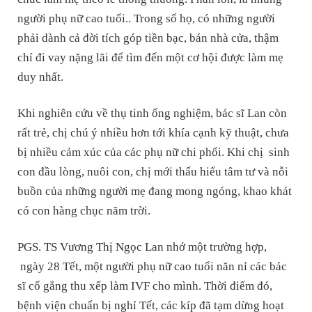
người phụ nữ cao tuổi.. Trong số họ, có những người
phải dành cả đời tích góp tiền bạc, bán nhà cửa, thậm
chí đi vay nặng lãi để tìm đến một cơ hội được làm mẹ
duy nhất.
Khi nghiên cứu về thụ tinh ống nghiệm, bác sĩ Lan còn
rất trẻ, chị chú ý nhiều hơn tới khía cạnh kỹ thuật, chưa
bị nhiều cảm xúc của các phụ nữ chi phối. Khi chị sinh
con đầu lòng, nuôi con, chị mới thấu hiểu tâm tư và nỗi
buồn của những người mẹ đang mong ngóng, khao khát
có con hàng chục năm trời.
PGS. TS Vương Thị Ngọc Lan nhớ một trường hợp,
ngày 28 Tết, một người phụ nữ cao tuổi năn nỉ các bác
sĩ cố gắng thu xếp làm IVF cho mình. Thời điểm đó,
bệnh viện chuẩn bị nghỉ Tết, các kíp đã tạm dừng hoạt