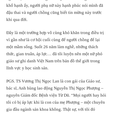
khổ hạnh ấy, người phụ nữ này hạnh phúc nói mình đã
đậu thai và người chồng cũng biết tin mừng này trước
khi qua đời.
Đây là một trường hợp vô cùng khó khăn trong điều trị
vì gần như là cơ hội cuối cùng để người chồng để lại
một mầm sống. Suốt 26 năm làm nghề, những thách
thức, gian truân, áp lực… đã tôi luyện nên một nữ phó
giáo sư ghi danh Việt Nam trên bản đồ thế giới trong
lĩnh vực y học sinh sản.
PGS. TS Vương Thị Ngọc Lan là con gái của Giáo sư,
bác sĩ, Anh hùng lao động Nguyễn Thị Ngọc Phượng –
nguyên Giám đốc Bệnh viện Từ Dũ. “Mọi người hay hỏi
tôi có bị áp lực khi là con của mẹ Phượng – một chuyên
gia đầu ngành sản khoa không. Thật sự, với tôi đó