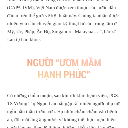
(CAPA-IVM), Việt Nam được xem thuộc các nước dẫn
đầu ở trên thế giới về kỹ thuật này. Chúng ta nhận được
nhiều yêu cầu chuyển giao kỹ thuật từ các trung tâm ở
Mỹ, Úc, Pháp, Ấn Độ, Singapore, Malaysia….”, bác sĩ
Lan tự hào khoe.
Có những chiều muộn, sau khi rời khỏi bệnh viện, PGS.
TS Vương Thị Ngọc Lan bắt gặp rất nhiều người phụ nữ
ngồi bần thần trước cửa. Họ nhìn chằm chằm vào bệnh
án, đôi mắt ầng ậng nước vì không thể thực hiện thiên
chức làm mẹ theo lẽ thông thường. Phần lớn, là những