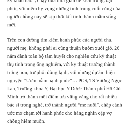
kỳ khâu nào”, chạy đua thời gian để kích trứng, đặt
phôi, với niềm hy vọng những tinh trùng cuối cùng của
người chồng này sẽ kịp thời kết tinh thành mầm sống
mới.
Trên con đường tìm kiếm hạnh phúc của người cha,
người mẹ, không phải ai cũng thuận buồm xuôi gió. 26
năm dành toàn bộ tâm huyết cho nghiên cứu kỹ thuật
thụ tinh trong ống nghiệm, với kỹ thuật trưởng thành
trứng non, trữ phôi đông lạnh, với những dự án thiện
nguyện “Ươm mầm hạnh phúc”… PGS, TS Vương Ngọc
Lan, Trưởng khoa Y, Đại học Y Dược Thành phố Hồ Chí
Minh trở thành một điểm tựa vững vàng cho rất nhiều
bác sĩ trong nghề, trở thành người “mẹ nuôi”, chắp cánh
ước mơ chạm tới hạnh phúc cho hàng nghìn cặp vợ
chồng hiếm muộn.