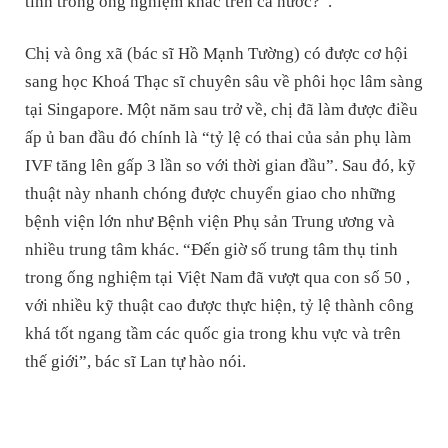
tinh trong ống nghiệm khác trên cả nước?”.
Chị và ông xã (bác sĩ Hồ Mạnh Tường) có được cơ hội
sang học Khoá Thạc sĩ chuyên sâu về phôi học lâm sàng
tại Singapore. Một năm sau trở về, chị đã làm được điều
ấp ủ ban đầu đó chính là “tỷ lệ có thai của sản phụ làm
IVF tăng lên gấp 3 lần so với thời gian đầu”. Sau đó, kỹ
thuật này nhanh chóng được chuyển giao cho những
bệnh viện lớn như Bệnh viện Phụ sản Trung ương và
nhiều trung tâm khác. “Đến giờ số trung tâm thụ tinh
trong ống nghiệm tại Việt Nam đã vượt qua con số 50 ,
với nhiều kỹ thuật cao được thực hiện, tỷ lệ thành công
khá tốt ngang tầm các quốc gia trong khu vực và trên
thế giới”, bác sĩ Lan tự hào nói.