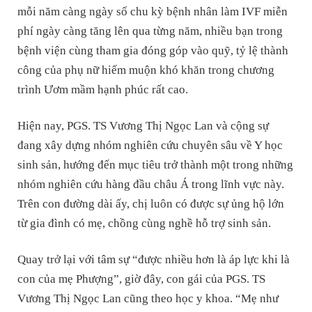
mỗi năm càng ngày số chu kỳ bệnh nhân làm IVF miễn
phí ngày càng tăng lên qua từng năm, nhiều bạn trong
bệnh viện cùng tham gia đóng góp vào quỹ, tỷ lệ thành
công của phụ nữ hiếm muộn khó khăn trong chương
trình Ươm mầm hạnh phúc rất cao.
Hiện nay, PGS. TS Vương Thị Ngọc Lan và cộng sự
đang xây dựng nhóm nghiên cứu chuyên sâu về Y học
sinh sản, hướng đến mục tiêu trở thành một trong những
nhóm nghiên cứu hàng đầu châu Á trong lĩnh vực này.
Trên con đường dài ấy, chị luôn có được sự ủng hộ lớn
từ gia đình có mẹ, chồng cùng nghề hỗ trợ sinh sản.
Quay trở lại với tâm sự “được nhiều hơn là áp lực khi là
con của mẹ Phượng”, giờ đây, con gái của PGS. TS
Vương Thị Ngọc Lan cũng theo học y khoa. “Mẹ như