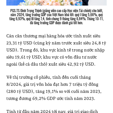
PGS.TS Đinh Trọng Thịnh (giảng viên cao cấp Học viện Tài chính) cho biết,
năm 2024, tăng trưởng GDP của Việt Nam khá tốt: quý I tăng 5,66%, quý
tăng 6,93%, quý III tăng 7,4, tính chung 9 tháng tăng 6,84%. Tháng 10-11,
đà tăng trưởng GDP được đánh giá tốt hơn.
Cán cân thương mại hàng hóa ước tính xuất siêu
23,31 tỷ USD (cùng kỳ năm trước xuất siêu 24,8 tỷ
USD). Trong đó, khu vực kinh tế trong nước nhập
siêu 19,61 tỷ USD; khu vực có vốn đầu tư nước
ngoài (kể cả dầu thô) xuất siêu 42,92 tỷ USD.
Về thị trường cổ phiếu, tính đến cuối tháng
8/2024, giá trị vốn hóa đạt hơn 7 triệu tỷ đồng
(280 tỷ USD), tăng 19,1% so với cuối năm 2023,
tương đương 69,2% GDP ước tính năm 2023.
Tính từ đầu năm 2024 tới nay, giá trị giao dịch