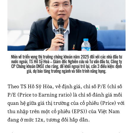
Nhìn về triển vọng thị trường chứng khoán năm 2025 đối với các nhà đầu tư
nước ngoài, TS Hồ Sỹ Hoà – Giám đốc Nghiên cứu và Tư vấn đầu tư, Công ty
CP Chứng khoán DNSE cho rằng, để khối ngoại trở lại, cần 3 điều kiện: định
giá, dự báo tăng trưởng ngành và tiến trình nâng hạng.
Theo TS Hồ Sỹ Hòa, về định giá, chỉ số P/E (chỉ số
P/E (Price to Earning ratio) là chỉ số đánh giá mối
quan hệ giữa giá thị trường của cổ phiếu (Price) với
thu nhập trên một cổ phiếu (EPS)) của Việt Nam
đang ở mức 12x, tương đối hấp dẫn.