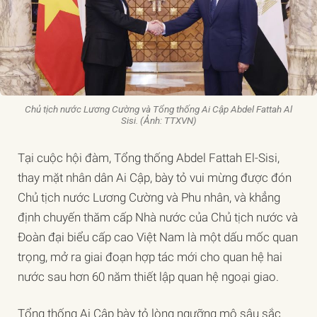
Chủ tịch nước Lương Cường và Tổng thống Ai Cập Abdel Fattah Al
Sisi. (Ảnh: TTXVN)
Tại cuộc hội đàm, Tổng thống Abdel Fattah El-Sisi,
thay mặt nhân dân Ai Cập, bày tỏ vui mừng được đón
Chủ tịch nước Lương Cường và Phu nhân, và khẳng
định chuyến thăm cấp Nhà nước của Chủ tịch nước và
Đoàn đại biểu cấp cao Việt Nam là một dấu mốc quan
trọng, mở ra giai đoạn hợp tác mới cho quan hệ hai
nước sau hơn 60 năm thiết lập quan hệ ngoại giao.
Tổng thống Ai Cập bày tỏ lòng ngưỡng mộ sâu sắc