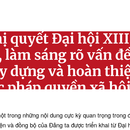
t và cụ thể hóa si
ị quyết Đại hội XIII
 làm sáng rõ vấn đề
ây dựng và hoàn thi
c pháp quyền xã hội
nghĩa Việt Nam”
một trong những nội dung cực kỳ quan trọng trong đ
iện và đồng bộ của Đảng ta được triển khai từ Đại