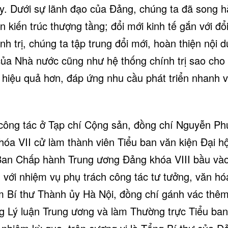
y. Dưới sự lãnh đạo của Đảng, chúng ta đã song h
 kiến trúc thượng tầng; đổi mới kinh tế gắn với đổi
ính trị, chúng ta tập trung đổi mới, hoàn thiện nội
của Nhà nước cũng như hệ thống chính trị sao cho
 hiệu quả hơn, đáp ứng nhu cầu phát triển nhanh 
 công tác ở Tạp chí Cộng sản, đồng chí Nguyễn Ph
khóa VII cử làm thành viên Tiểu ban văn kiện Đại h
Ban Chấp hành Trung ương Đảng khóa VIII bầu vào 
 với nhiệm vụ phụ trách công tác tư tưởng, văn hó
m Bí thư Thành ủy Hà Nội, đồng chí gánh vác thêm
g Lý luận Trung ương và làm Thường trực Tiểu ban