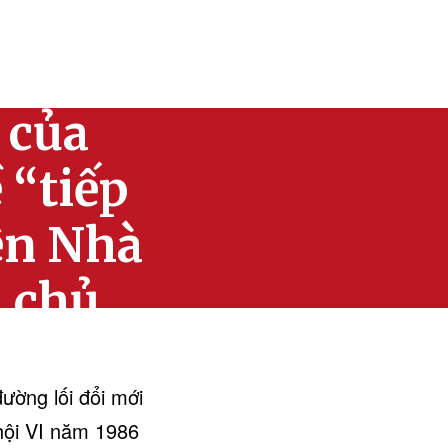
nh động
 của
 “tiếp
ện Nhà
 chủ
ường lối đổi mới
 hội VI năm 1986