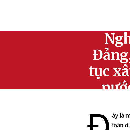
Bám sá
Ngh
Đảng,
tục x
nướ
Đ
ây là 
toàn d