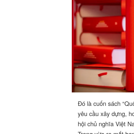
Đó là cuốn sách “Quố
yêu cầu xây dựng, h
hội chủ nghĩa Việt 
Trọng vừa ra mắt bạn