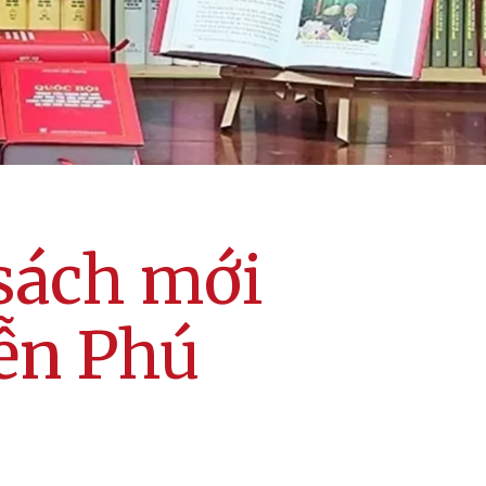
sách mới
ễn Phú