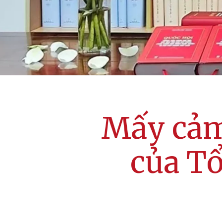
Mấy cảm
của T