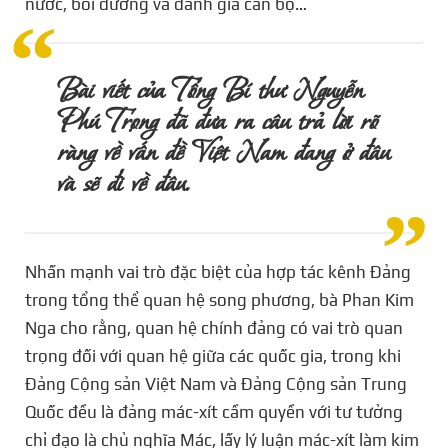
nước, bồi dưỡng và đánh giá cán bộ…
Bài
viết
của
Tổng
Bí
thư
Nguyễn
Phú
Trọng
đã
đưa
ra
câu
trả
lời
rõ
ràng
về
vấn
đề
Việt
Nam
đang
ở
đâu
và
sẽ
đi
về
đâu.
Nhấn mạnh vai trò đặc biệt của hợp tác kênh Đảng
trong tổng thể quan hệ song phương, bà Phan Kim
Nga cho rằng, quan hệ chính đảng có vai trò quan
trọng đối với quan hệ giữa các quốc gia, trong khi
Đảng Cộng sản Việt Nam và Đảng Cộng sản Trung
Quốc đều là đảng mác-xít cầm quyền với tư tưởng
chỉ đạo là chủ nghĩa Mác, lấy lý luận mác-xít làm kim