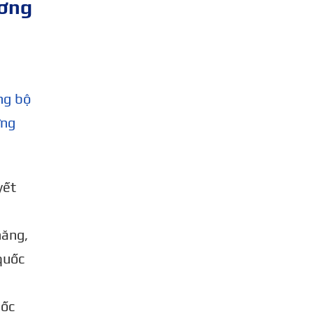
ương
ảng bộ
ững
yết
năng,
 quốc
u
uốc