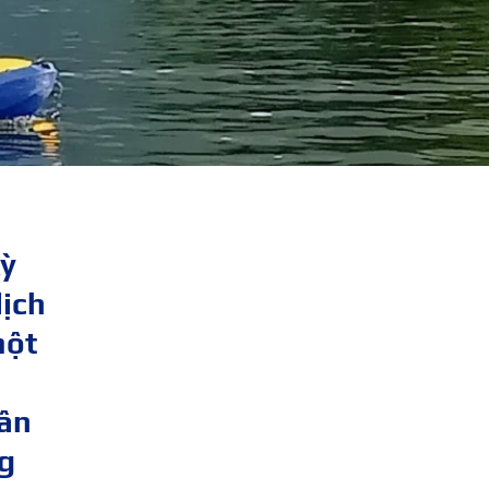
kỳ
lịch
một
hân
ng