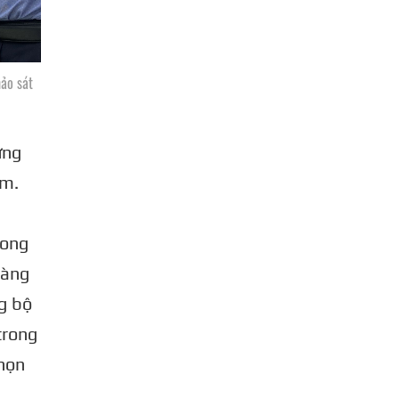
hảo sát
ững
ầm.
rong
càng
ng bộ
trong
nhọn