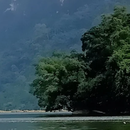
nh
i
ững