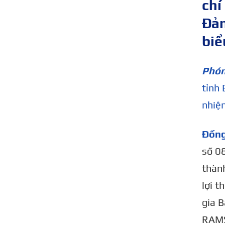
chí
Đản
biể
Phón
tỉnh 
nhiệ
Đồng
số 0
thành
lợi t
gia 
RAMSA