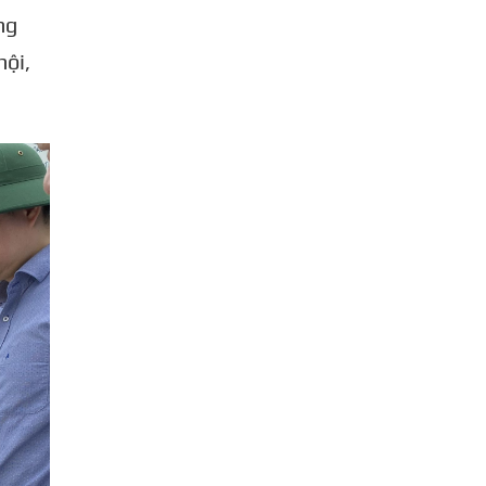
ng
hội,