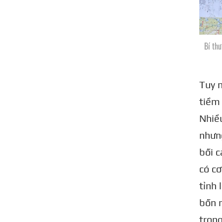
Bí thư
Tuy 
tiềm 
Nhiều
nhưng
bối c
có cơ
tỉnh 
bốn 
trong