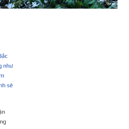
Bắc
g như
ểm
ỉnh sẽ
ận
ong