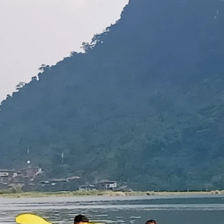
hành ngà
kinh tế mũ
ọn bền v