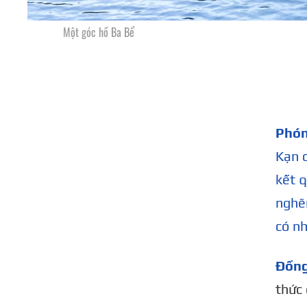
Một góc hồ Ba Bể
Phón
Kạn c
kết 
nghẽn
có nh
Đồng
thức 