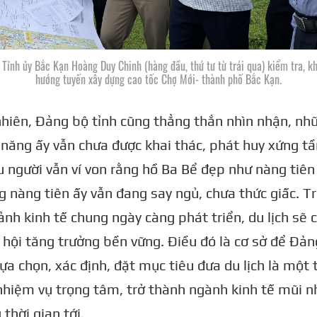
 Tỉnh ủy Bắc Kạn Hoàng Duy Chinh (hàng đầu, thứ tư từ trái qua) kiểm tra, k
hướng tuyến xây dựng cao tốc Chợ Mới- thành phố Bắc Kạn.
nhiên, Đảng bộ tỉnh cũng thẳng thắn nhìn nhận, nh
năng ấy vẫn chưa được khai thác, phát huy xứng t
 người vẫn ví von rằng hồ Ba Bể đẹp như nàng tiên
 nàng tiên ấy vẫn đang say ngủ, chưa thức giấc. T
ảnh kinh tế chung ngày càng phát triển, du lịch sẽ 
 hội tăng trưởng bền vững. Điều đó là cơ sở để Đả
lựa chọn, xác định, đặt mục tiêu đưa du lịch là một 
nhiệm vụ trọng tâm, trở thành ngành kinh tế mũi 
 thời gian tới.