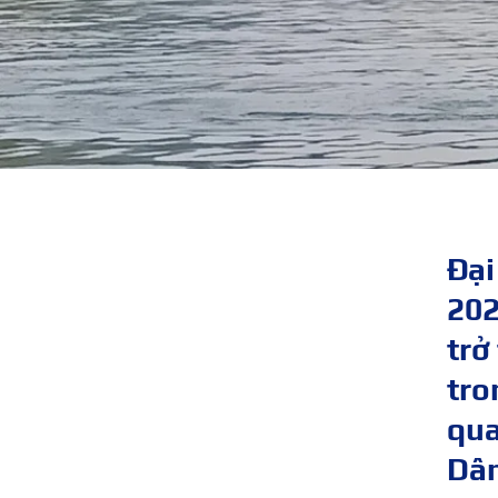
Đại
202
trở
tro
qua
Dân