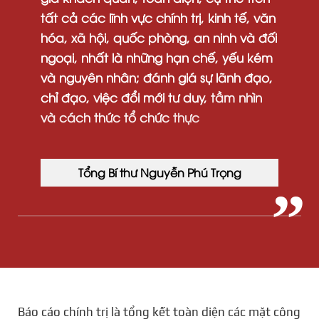
tất
cả
các
lĩnh
vực
chính
trị,
kinh
tế,
văn
hóa,
xã
hội,
quốc
phòng,
an
ninh
và
đối
ngoại,
nhất
là
những
hạn
chế,
yếu
kém
và
nguyên
nhân;
đánh
giá
sự
lãnh
đạo,
chỉ
đạo,
việc
đổi
mới
tư
duy,
tầm
nhìn
và
cách
thức
tổ
chức
thực
hiện
của
cấp
ủy,
tổ
chức
đảng.
Tổng Bí thư Nguyễn Phú Trọng
Báo cáo chính trị là tổng kết toàn diện các mặt công