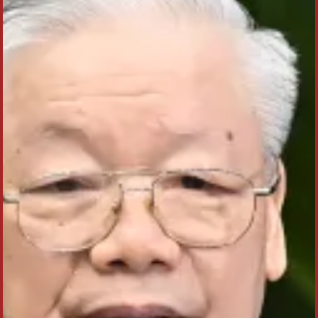
hướng đầy đủ, toàn diện, sâu sắc hơn để xây dựng
báo cáo chính trị có chất lượng tốt nhất.
Cố Tổng Bí thư Nguyễn Phú Trọng cho rằng, báo
cáo chính trị của đại hội là sự kết tinh trí tuệ, tâm
huyết, trách nhiệm, sự sáng tạo, tầm nhìn, khát
vọng của đảng bộ và định hướng phát triển của địa
phương, cơ quan, đơn vị. Đồng chí nhấn mạnh: “Báo
cáo phải gắn kết nhuần nhuyễn lý luận với thực tiễn,
kết hợp chặt chẽ giữa kế thừa và đổi mới; tập trung
đánh giá khách quan, toàn diện, cụ thể trên tất cả
các lĩnh vực chính trị, kinh tế, văn hóa, xã hội, quốc
phòng, an ninh và đối ngoại, nhất là những hạn chế,
yếu kém và nguyên nhân; đánh giá sự lãnh đạo, chỉ
đạo, việc đổi mới tư duy, tầm nhìn và cách thức tổ
chức thực hiện của cấp ủy, tổ chức đảng” (SĐD,