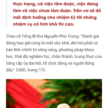
thực trạng, cả việc làm được, việc đang
làm và việc chưa làm được. Trên cơ sở đó
mới định hướng cho nhiệm kỳ tới những
nhiệm vụ có tính khả thi cao.
Theo cố Tổng Bí thư Nguyễn Phú Trọng: “Đánh giá
đúng bao giờ cũng là một việc khó, đòi hỏi phải có
bản lĩnh chính trị vững vàng, phương pháp khoa
học, thái độ nghiêm túc, chân thành, trung thực của
từng cấp ủy đại hội, tổ chức đảng và người đứng
đầu” (SĐD, trang 17).