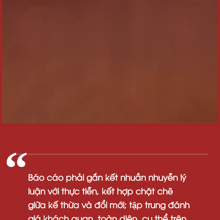
Báo
cáo
phải
gắn
kết
nhuần
nhuyễn
lý
luận
với
thực
tiễn,
kết
hợp
chặt
chẽ
giữa
kế
thừa
và
đổi
mới;
tập
trung
đánh
giá
khách
quan,
toàn
diện,
cụ
thể
trên