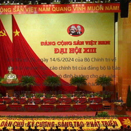
Chỉ thị số 35, ngày 14/6/2024 của Bộ Chính trị về
đại hội nêu rõ: Báo cáo chính trị của đảng bộ là báo
cáo trung tâm, có vai trò định hướng cho các văn
kiện khác; phải đánh giá toàn diện, khách quan,
trung thực tình hình, kết quả đạt được, ưu điểm,
hạn chế, nguyên nhân và bài học kinh nghiệm; đồng
thời tiếp thu những quan điểm chỉ đạo, chủ trương,
định hướng lớn trong các dự thảo văn kiện Đại hội
XIV của Đảng, của cấp trên, dự báo được tình hình