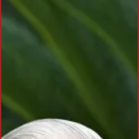
năm hoạt động của Ban Chỉ đạo về phòng, chống tham nhũng, tiêu cực tỉnh,
thành phố trực thuộc Trung ương. Ảnh: TTXVN
Chuẩn bị đại hội đảng bộ các cấp tiến tới Đại hội lần
thứ XIII của Đảng, cố Tổng Bí thư Nguyễn Phú Trọng
có nhiều bài viết chỉ đạo quan trọng về công tác
chuẩn bị văn kiện, công tác nhân sự và chuẩn bị,
tiến hành thật tốt Đại hội XIII, đưa đất nước bước
vào giai đoạn phát triển mới mang tầm tư duy vượt
trội. Đọc bài
Chuẩn bị và tổ chức thật tốt đại hội
đảng bộ các cấp tiến tới Đại hội Đại biểu toàn quốc
lần thứ XIII của Đảng
(in trong cuốn
Tầm nhìn chiến
lược và ý chí vươn lên của dân tộc
do Báo Nhân Dân
với hợp với Nhà xuất bản Chính trị quốc gia Sự thật
phát hành năm 2020) cùng với các văn kiện chỉ đạo
của Trung ương, những bài viết, phát biểu của Tổng
Bí thư Tô Lâm gần đây, các cấp ủy sẽ được định