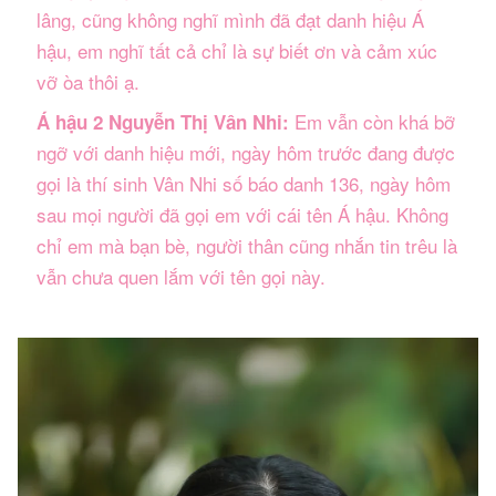
lâng, cũng không nghĩ mình đã đạt danh hiệu Á
hậu, em nghĩ tất cả chỉ là sự biết ơn và cảm xúc
vỡ òa thôi ạ.
Em vẫn còn khá bỡ
Á hậu 2 Nguyễn Thị Vân Nhi:
ngỡ với danh hiệu mới, ngày hôm trước đang được
gọi là thí sinh Vân Nhi số báo danh 136, ngày hôm
sau mọi người đã gọi em với cái tên Á hậu. Không
chỉ em mà bạn bè, người thân cũng nhắn tin trêu là
vẫn chưa quen lắm với tên gọi này.