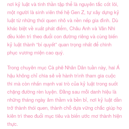
nơi kỷ luật và tinh thần tập thể là nguyên tắc cốt lõi,
một người là sinh viên thế hệ Gen Z, tự xây dựng kỷ
luật từ những thói quen nhỏ và nền nếp gia đình. Dù
khác biệt về xuất phát điểm, Châu Anh và Vân Nhi
đều kiên trì theo đuổi con đường riêng và cùng biến
kỷ luật thành “bí quyết” quan trọng nhất để chinh
phục vương miện cao quý.
Trong chuyên mục Cà phê Nhân Dân tuần này, hai Á
hậu không chỉ chia sẻ về hành trình tham gia cuộc
thi mà còn nhấn mạnh vai trò của kỷ luật trong suốt
chặng đường rèn luyện. Đằng sau mỗi danh hiệu là
những tháng ngày âm thầm và bền bỉ, nơi kỷ luật dần
trở thành thói quen, thành chỗ dựa vững chắc giúp họ
kiên trì theo đuổi mục tiêu và biến ước mơ thành hiện
thực.