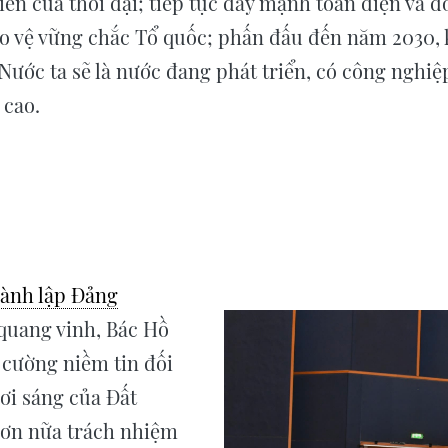
riển của thời đại; tiếp tục đẩy mạnh toàn diện và 
ảo vệ vững chắc Tổ quốc; phấn đấu đến năm 2030,
Nước ta sẽ là nước đang phát triển, có công nghiệp
 cao.
hành lập Đảng
 quang vinh, Bác Hồ
 cường niềm tin đối
ươi sáng của Đất
hơn nữa trách nhiệm