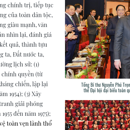
g chính trị, tiếp tục
ng của toàn dân tộc,
àng giàu mạnh, văn
n nhìn lại, đánh giá
kết quả, thành tựu
 ta, Đất nước ta,
ờng lịch sử: (1)
 chính quyền (từ
háng chiến, lập lại
Tổng Bí thư Nguyễn Phú Trọn
thể Đại hội đại biểu toàn 
m 1954); (3) Xây
tranh giải phóng
1955 đến năm 1975);
vệ toàn vẹn lãnh thổ