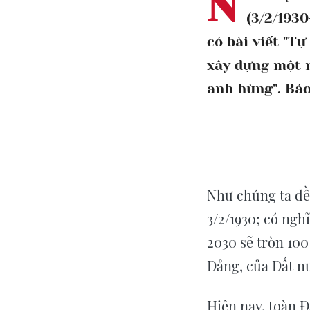
N
(3/2/1930
có bài viết "T
xây dựng một 
anh hùng". Báo
Như chúng ta đề
3/2/1930; có nghĩ
2030 sẽ tròn 100 
Đảng, của Đất nư
Hiện nay, toàn Đ