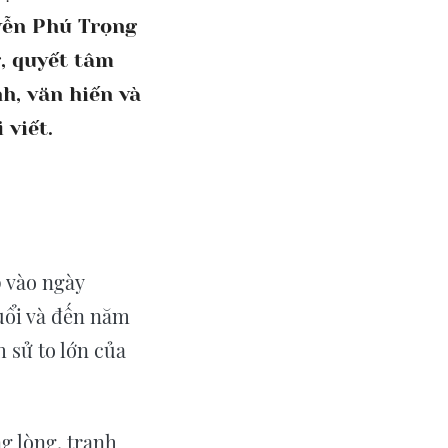
yễn Phú Trọng
g, quyết tâm
h, văn hiến và
 viết.
 vào ngày
tuổi và đến năm
h sử to lớn của
g lòng, tranh