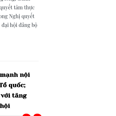
 quyết tâm thực
rong Nghị quyết
 đại hội đảng bộ
mạnh
nội
Tổ
quốc;
với
tăng
hội