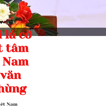
 lá cờ
t tâm
t Nam
 văn
 hùng
iệt Nam