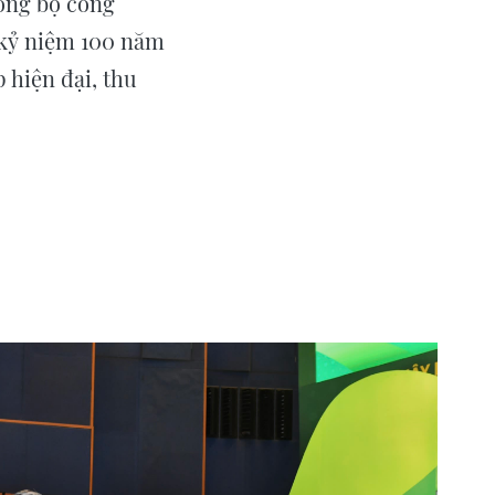
đồng bộ công
 kỷ niệm 100 năm
 hiện đại, thu