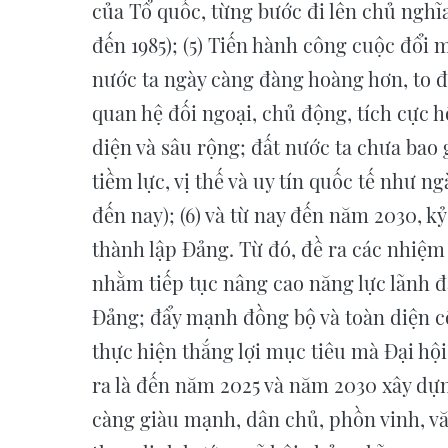
của Tổ quốc, từng bước đi lên chủ nghĩa
đến 1985); (5) Tiến hành công cuộc đổi 
nước ta ngày càng đàng hoàng hơn, to 
quan hệ đối ngoại, chủ động, tích cực h
diện và sâu rộng; đất nước ta chưa bao 
tiềm lực, vị thế và uy tín quốc tế như n
đến nay); (6) và từ nay đến năm 2030, 
thành lập Đảng. Từ đó, đề ra các nhiệm 
nhằm tiếp tục nâng cao năng lực lãnh 
Đảng; đẩy mạnh đồng bộ và toàn diện c
thực hiện thắng lợi mục tiêu mà Đại hội
ra là đến năm 2025 và năm 2030 xây dựn
càng giàu mạnh, dân chủ, phồn vinh, v