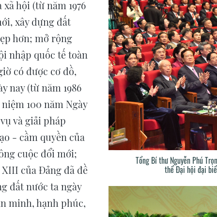
 xã hội (từ năm 1976
mới, xây dựng đất
đẹp hơn; mở rộng
ội nhập quốc tế toàn
giờ có được cơ đồ,
gày nay (từ năm 1986
kỷ niệm 100 năm Ngày
vụ và giải pháp
đạo - cầm quyền của
ông cuộc đổi mới;
Tổng Bí thư Nguyễn Phú Trọn
 XIII của Đảng đã đề
thể Đại hội đại bi
g đất nước ta ngày
ăn minh, hạnh phúc,