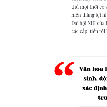
thủ mọi thời cơ 
hiện thắng lợi n
Đại hội XIII của
các cấp, tiến tới
Văn
hóa
sinh,
độ
xác
định
tr