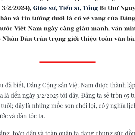
-3/2/2024),
Giáo sư, Tiến sĩ, Tổng
Bí thư Ngu
ự hào và tin tưởng dưới lá cờ vẻ vang của Đản
nước Việt Nam ngày càng giàu mạnh, văn min
 Nhân Dân trân trọng giới thiệu toàn văn bài
u đã biết, Đảng Cộng sản Việt Nam được thành lập
a là đến ngày 3/2/2025 tới đây, Đảng ta sẽ tròn 95 
tuổi; đây là những mốc son chói lọi, có ý nghĩa lịc
ớc và dân tộc ta.
ảng, toàn dân và toàn quân ta đang chung sức đồn