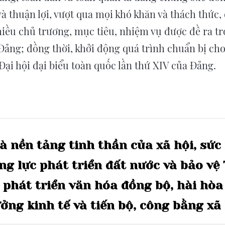
và thuận lợi, vượt qua mọi khó khăn và thách thức,
hiều chủ trương, mục tiêu, nhiệm vụ được đề ra t
 Đảng; đồng thời, khởi động quá trình chuẩn bị cho
 Đại hội đại biểu toàn quốc lần thứ XIV của Đảng.
là
nền
tảng
tinh
thần
của
xã
hội,
sức
ng
lực
phát
triển
đất
nước
và
bảo
vệ
phát
triển
văn
hóa
đồng
bộ,
hài
hòa
ưởng
kinh
tế
và
tiến
bộ,
công
bằng
xã