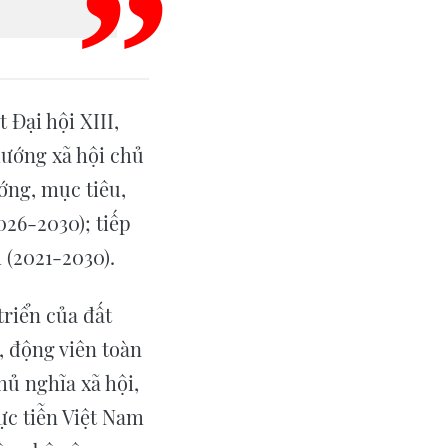
 Đại hội XIII,
hướng xã hội chủ
ớng, mục tiêu,
026-2030); tiếp
 (2021-2030).
triển của đất
ũ, động viên toàn
hủ nghĩa xã hội,
ực tiễn Việt Nam