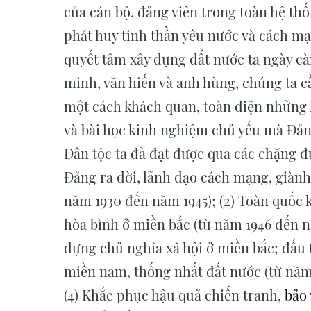
của cán bộ, đảng viên trong toàn hệ thốn
phát huy tinh thần yêu nước và cách mạ
quyết tâm xây dựng đất nước ta ngày c
minh, văn hiến và anh hùng, chúng ta cầ
một cách khách quan, toàn diện những 
và bài học kinh nghiệm chủ yếu mà Đảng
Dân tộc ta đã đạt được qua các chặng đư
Đảng ra đời, lãnh đạo cách mạng, giành
năm 1930 đến năm 1945); (2) Toàn quốc k
hòa bình ở miền bắc (từ năm 1946 đến nă
dựng chủ nghĩa xã hội ở miền bắc; đấu 
miền nam, thống nhất đất nước (từ năm 
(4) Khắc phục hậu quả chiến tranh,
bảo 