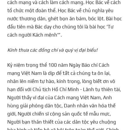
cách mạng và cách làm cách mạng. Học Bác về cách
tổ chức một đoàn thể. Học Bác về chủ nghĩa yêu
nước thương dân, ghét bọn ăn bám, bóc lột. Bài học
đầu tiên mà Bác dạy cho chúng tôi là bài học 'Tư
cách người Kách mệnh'”.
Kính thưa các đồng chí và quý vị đại biểu!
Kỷ niệm trọng thể 100 năm Ngày Báo chí Cách
mạng Việt Nam là dịp để tất cả chúng ta ôn lại,
nhân lên niềm tự hào, kính trọng, lòng biết ơn vô
hạn đối với Chủ tịch Hồ Chí Minh - Lãnh tụ thiên tài,
Người thầy vĩ đại của Cách mạng Việt Nam, Anh
hùng giải phóng dân tộc, Danh nhân văn hóa thế
giới, Người chiến sĩ cộng sản quốc tế mẫu mực,
Người bạn thân thiết của các dân tộc yêu chuộng
hòa bình và tiến bộ xã hội trên toàn thế giới. Chính