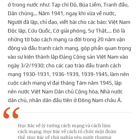
ở trong nước như: Tạp chí Đỏ, Búa Liềm, Tranh đấu,
Dân chúng... Năm 1941, ngay khi vừa về nước,
Người đã lập, chỉ đạo, viết bài cho các báo: Việt Nam
Độc lập, Cứu Quốc, Cờ giải phóng, Sự Thật,... Đó là
những tờ báo cách mạng ra đời trong 20 năm vận
động và đấu tranh cách mạng, góp phần quan trọng
vào sự kiện thành lập Đảng Cộng sản Việt Nam vào
ngày 3/2/1930; cho các cao trào đấu tranh cách
mạng 1930-1931, 1936-1939, 1939-1945, làm nên
cuộc cách mạng vĩ đại tháng Tám năm 1945, lập
nên nước Việt Nam Dân chủ Cộng hòa, Nhà nước
dân chủ, nhân dân đầu tiên ở Đông Nam châu Á.
Học
Bác
về
lý
tưởng
cách
mạng
và
cách
làm
cách
mạng.
Học
Bác
về
cách
tổ
chức
một
đoàn
thể.
Học
Bác
về
chủ
nghĩa
yêu
nước
thương