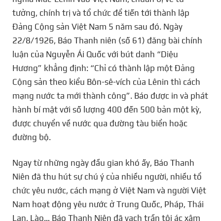
tưởng, chính trị và tổ chức để tiến tới thành lập
Đảng Cộng sản Việt Nam 5 năm sau đó. Ngày
22/8/1926, Báo Thanh niên (số 61) đăng bài chính
luận của Nguyễn Ái Quốc với bút danh “Diệu
Hương” khẳng định: “Chỉ có thành lập một Đảng
Cộng sản theo kiểu Bôn-sê-vích của Lênin thì cách
mạng nước ta mới thành công”. Báo được in và phát
hành bí mật với số lượng 400 đến 500 bản một kỳ,
được chuyển về nước qua đường tàu biển hoặc
đường bộ.
Ngay từ những ngày đầu gian khó ấy, Báo Thanh
Niên đã thu hút sự chú ý của nhiều người, nhiều tổ
chức yêu nước, cách mạng ở Việt Nam và người Việt
Nam hoạt động yêu nước ở Trung Quốc, Pháp, Thái
Lan, Lào… Báo Thanh Niên đã vạch trần tội ác xâm