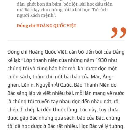
dân,
ghét
bọn
ăn
bám,
bóc
lột.
Bài
học
đầu
tiên
mà
Bác
dạy
cho
chúng
tôi
là
bài
học
"Tư
cách
người
Kách
mệnh".
Đồng chí HOÀNG QUỐC VIỆT
Đồng chí Hoàng Quốc Việt, cán bộ tiền bối của Đảng
kể lại: “Lớp thanh niên của những năm 1930 như
chúng tôi vô cùng háo hức mỗi khi được đọc một
cuốn sách, thậm chí một bài báo của Mác, Ăng-
ghen, Lênin, Nguyễn Ái Quốc. Báo Thanh Niên do
Bác sáng lập và viết nhiều bài, mỗi lần mang về nước
là chúng tôi truyền tay nhau đọc đến nhàu nát, rồi
chép đi chép lại đến thuộc lòng. Lúc này, tuy chưa
được gặp Bác nhưng qua sách, báo của Bác, chúng
tôi đã học được ở Bác rất nhiều. Học Bác về lý tưởng