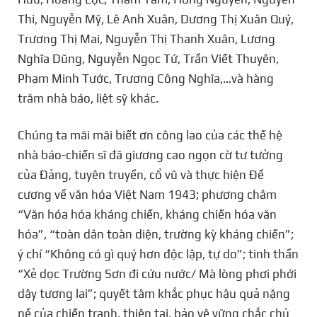
Thi, Nguyễn Mỹ, Lê Anh Xuân, Dương Thị Xuân Quý,
Trương Thị Mai, Nguyễn Thị Thanh Xuân, Lương
Nghĩa Dũng, Nguyễn Ngọc Tứ, Trần Viết Thuyên,
Phạm Minh Tước, Trương Công Nghĩa,…và hàng
trăm nhà báo, liệt sỹ khác.
Chúng ta mãi mãi biết ơn công lao của các thế hệ
nhà báo-chiến sĩ đã giương cao ngọn cờ tư tưởng
của Đảng, tuyên truyền, cổ vũ và thực hiện Đề
cương về văn hóa Việt Nam 1943; phương châm
“Văn hóa hóa kháng chiến, kháng chiến hóa văn
hóa”, “toàn dân toàn diện, trường kỳ kháng chiến”;
ý chí “Không có gì quý hơn độc lập, tự do”; tinh thần
“Xẻ dọc Trường Sơn đi cứu nước/ Mà lòng phơi phới
dậy tương lai”; quyết tâm khắc phục hậu quả nặng
nề của chiến tranh, thiên tai, bảo vệ vững chắc chủ