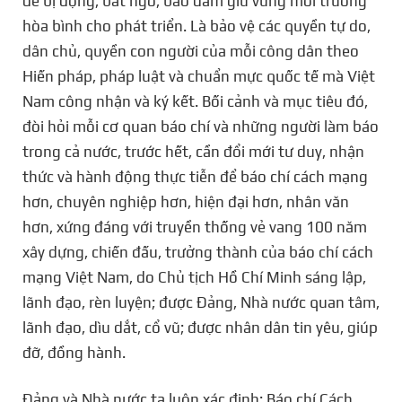
để bị động, bất ngờ, bảo đảm giữ vững môi trường
hòa bình cho phát triển. Là bảo vệ các quyền tự do,
dân chủ, quyền con người của mỗi công dân theo
Hiến pháp, pháp luật và chuẩn mực quốc tế mà Việt
Nam công nhận và ký kết. Bối cảnh và mục tiêu đó,
đòi hỏi mỗi cơ quan báo chí và những người làm báo
trong cả nước, trước hết, cần đổi mới tư duy, nhận
thức và hành động thực tiễn để báo chí cách mạng
hơn, chuyên nghiệp hơn, hiện đại hơn, nhân văn
hơn, xứng đáng với truyền thống vẻ vang 100 năm
xây dựng, chiến đấu, trưởng thành của báo chí cách
mạng Việt Nam, do Chủ tịch Hồ Chí Minh sáng lập,
lãnh đạo, rèn luyện; được Đảng, Nhà nước quan tâm,
lãnh đạo, dìu dắt, cổ vũ; được nhân dân tin yêu, giúp
đỡ, đồng hành.
Đảng và Nhà nước ta luôn xác định: Báo chí Cách