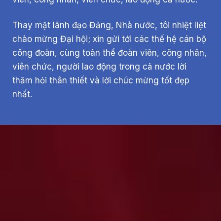
Thay mặt lãnh đạo Đảng, Nhà nước, tôi nhiệt liệt
chào mừng Đại hội; xin gửi tới các thế hệ cán bộ
công đoàn, cùng toàn thể đoàn viên, công nhân,
viên chức, người lao động trong cả nước lời
thăm hỏi thân thiết và lời chúc mừng tốt đẹp
nhất.
Chương
trình
nghệ
thuật
"Công
đoàn,
công
nhân
Việt
Nam:
Kết
nối