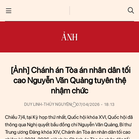
TRANG CHỦ
ẢNH
CƠ CẤU TỔ CHỨC
LẬP HIẾN, LẬP PHÁP, QUYẾT SÁCH LỚN
[Ảnh] Chánh án Tòa án nhân dân tối
GIÁM SÁT TỐI CAO
cao Nguyễn Văn Quảng tuyên thệ
nhậm chức
ĐẠI BIỂU VỚI CỬ TRI
DUY LINH-THỦY NGUYÊN
07/04/2026 - 18:13
ĐỐI NGOẠI
Chiều 7/4, tại Kỳ họp thứ nhất, Quốc hội khóa XVI, Quốc hội đã
TIN TỨC
thông qua Nghị quyết bầu đồng chí Nguyễn Văn Quảng, Bí thư
Trung ương Đảng khóa XIV, Chánh án Tòa án nhân dân tối cao
ĐỐI THOẠI CHÍNH SÁCH